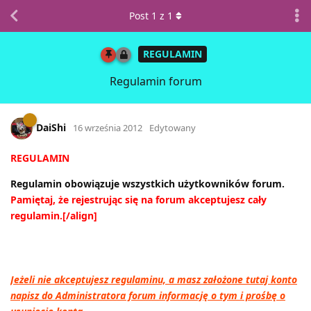
Post
1
z
1
REGULAMIN
Regulamin forum
DaiShi
16 września 2012
Edytowany
REGULAMIN
Regulamin obowiązuje wszystkich użytkowników forum.
Pamiętaj, że rejestrując się na forum akceptujesz cały
regulamin.[/align]
Jeżeli nie akceptujesz regulaminu, a masz założone tutaj konto
napisz do Administratora forum informację o tym i prośbę o