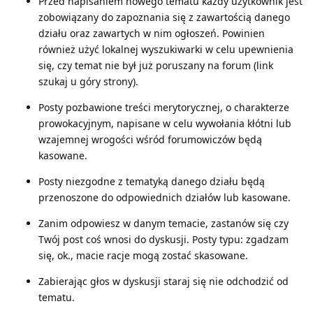
Przed napisaniem nowego tematu każdy użytkownik jest
zobowiązany do zapoznania się z zawartością danego
działu oraz zawartych w nim ogłoszeń. Powinien
również użyć lokalnej wyszukiwarki w celu upewnienia
się, czy temat nie był już poruszany na forum (link
szukaj u góry strony).
Posty pozbawione treści merytorycznej, o charakterze
prowokacyjnym, napisane w celu wywołania kłótni lub
wzajemnej wrogości wśród forumowiczów będą
kasowane.
Posty niezgodne z tematyką danego działu będą
przenoszone do odpowiednich działów lub kasowane.
Zanim odpowiesz w danym temacie, zastanów się czy
Twój post coś wnosi do dyskusji. Posty typu: zgadzam
się, ok., macie racje mogą zostać skasowane.
Zabierając głos w dyskusji staraj się nie odchodzić od
tematu.