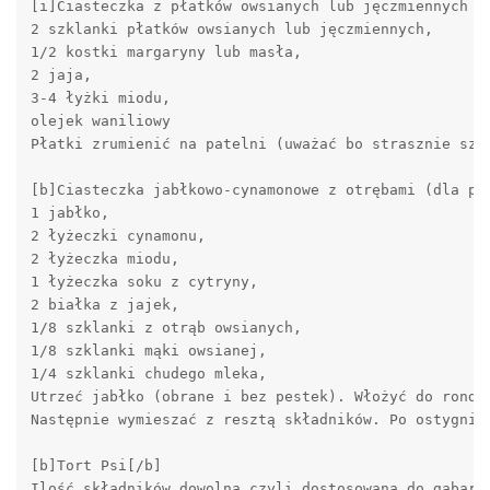
[i]Ciasteczka z płatków owsianych lub jęczmiennych [/
2 szklanki płatków owsianych lub jęczmiennych, 

1/2 kostki margaryny lub masła, 

2 jaja, 

3-4 łyżki miodu, 

olejek waniliowy 

Płatki zrumienić na patelni (uważać bo strasznie szy
[b]Ciasteczka jabłkowo-cynamonowe z otrębami (dla psó
1 jabłko, 

2 łyżeczki cynamonu, 

2 łyżeczka miodu, 

1 łyżeczka soku z cytryny, 

2 białka z jajek, 

1/8 szklanki z otrąb owsianych, 

1/8 szklanki mąki owsianej, 

1/4 szklanki chudego mleka, 

Utrzeć jabłko (obrane i bez pestek). Włożyć do rondel
Następnie wymieszać z resztą składników. Po ostygnię
[b]Tort Psi[/b]

Ilość składników dowolna czyli dostosowana do gabaryt