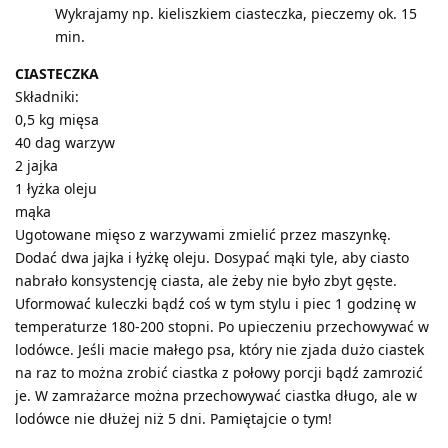
Wykrajamy np. kieliszkiem ciasteczka, pieczemy ok. 15
min.
CIASTECZKA
Składniki:
0,5 kg mięsa
40 dag warzyw
2 jajka
1 łyżka oleju
mąka
Ugotowane mięso z warzywami zmielić przez maszynkę.
Dodać dwa jajka i łyżkę oleju. Dosypać mąki tyle, aby ciasto
nabrało konsystencję ciasta, ale żeby nie było zbyt gęste.
Uformować kuleczki bądź coś w tym stylu i piec 1 godzinę w
temperaturze 180-200 stopni. Po upieczeniu przechowywać w
lodówce. Jeśli macie małego psa, który nie zjada dużo ciastek
na raz to można zrobić ciastka z połowy porcji bądź zamrozić
je. W zamrażarce można przechowywać ciastka długo, ale w
lodówce nie dłużej niż 5 dni. Pamiętajcie o tym!