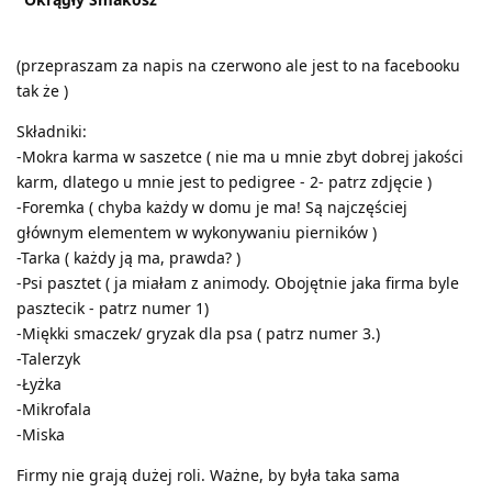
(przepraszam za napis na czerwono ale jest to na facebooku
tak że )
Składniki:
-Mokra karma w saszetce ( nie ma u mnie zbyt dobrej jakości
karm, dlatego u mnie jest to pedigree - 2- patrz zdjęcie )
-Foremka ( chyba każdy w domu je ma! Są najczęściej
głównym elementem w wykonywaniu pierników )
-Tarka ( każdy ją ma, prawda? )
-Psi pasztet ( ja miałam z animody. Obojętnie jaka firma byle
pasztecik - patrz numer 1)
-Miękki smaczek/ gryzak dla psa ( patrz numer 3.)
-Talerzyk
-Łyżka
-Mikrofala
-Miska
Firmy nie grają dużej roli. Ważne, by była taka sama