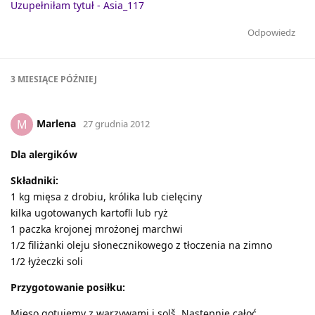
Uzupełniłam tytuł - Asia_117
Odpowiedz
3 MIESIĄCE
PÓŹNIEJ
Marlena
M
27 grudnia 2012
Dla alergików
Składniki:
1 kg mięsa z drobiu, królika lub cielęciny
kilka ugotowanych kartofli lub ryż
1 paczka krojonej mrożonej marchwi
1/2 filiżanki oleju słonecznikowego z tłoczenia na zimno
1/2 łyżeczki soli
Przygotowanie posiłku:
Mięso gotujemy z warzywami i solš. Następnie całoć