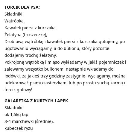
TORCIK DLA PSA:
Składniki:
Wątróbka,
Kawałek piersi z kurczaka,
Żelatyna (troszeczkę),
Drobiową wątróbkę i kawałek piersi z kurczaka gotujemy, po
ugotowaniu wyciągamy, a do bulionu, który pozostał
dodajemy trochę żelatyny.
Pokrojoną wątróbkę i mięso wykładamy w jakiś pojemniczek i
zalewamy wszystko bulionem, następnie wkładamy do
lodówki, za jakieś trzy godziny zastygnie- wyciągamy, można
udekorować psimi ciasteczkami lub po prostu suchą karmą i
torcik gotowy!
GALARETKA Z KURZYCH ŁAPEK
Składniki:
ok 1,5kg łap
3-4 marchewki (średnie),
kubeczek ryżu