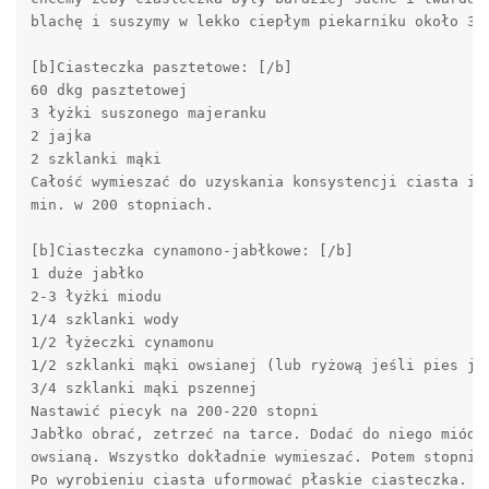
blachę i suszymy w lekko ciepłym piekarniku około 30 
[b]Ciasteczka pasztetowe: [/b]

60 dkg pasztetowej 

3 łyżki suszonego majeranku 

2 jajka 

2 szklanki mąki 

Całość wymieszać do uzyskania konsystencji ciasta i p
min. w 200 stopniach. 

[b]Ciasteczka cynamono-jabłkowe: [/b]

1 duże jabłko 

2-3 łyżki miodu 

1/4 szklanki wody 

1/2 łyżeczki cynamonu 

1/2 szklanki mąki owsianej (lub ryżową jeśli pies jes
3/4 szklanki mąki pszennej 

Nastawić piecyk na 200-220 stopni 

Jabłko obrać, zetrzeć na tarce. Dodać do niego miód, 
owsianą. Wszystko dokładnie wymieszać. Potem stopniow
Po wyrobieniu ciasta uformować płaskie ciasteczka. Wł