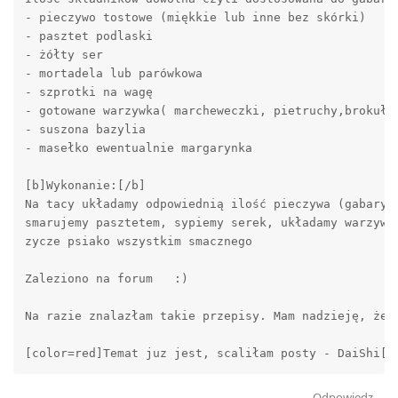
- pieczywo tostowe (miękkie lub inne bez skórki) 

- pasztet podlaski 

- żółty ser 

- mortadela lub parówkowa 

- szprotki na wagę 

- gotowane warzywka( marcheweczki, pietruchy,brokułki
- suszona bazylia 

- masełko ewentualnie margarynka 

[b]Wykonanie:[/b] 

Na tacy układamy odpowiednią ilość pieczywa (gabaryt
smarujemy pasztetem, sypiemy serek, układamy warzywk
zycze psiako wszystkim smacznego 

Zaleziono na forum   :)  

Na razie znalazłam takie przepisy. Mam nadzieję, że 
[color=red]Temat juz jest, scaliłam posty - DaiShi[/
Odpowiedz