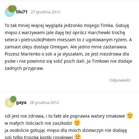
lilu71
L
27 grudnia 2012
To tak mniej więcej wygląda jedzonko mojego Timka. Gotuję
mięso z warzywami (ale daję też oprócz marchewki trochę
selera i pietruszki)Potem mieszam to z ugotowanym ryżem. A
zamiast oleju dostaje Omegan. Ale jedno mnie zastanawia.
Piszesz Marlenko o soli a ja słyszałam, ze jest niezdrowa dla
psów i nie powinno się solić psich dań. Ja Timkowi nie dodaje
żadnych przypraw.
Odpowiedz
gaya
G
28 grudnia 2012
sól jest nie zdrowa, i to fakt ale poprawia walory smakowe
w małych ilościach nie zaszkodzi
ja osobiście gotując mięso dla moich dziewczyn nie dodaję
soli tylko troszkę kostki rosołowej