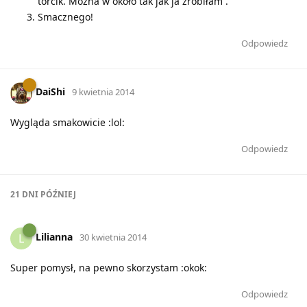
torcik. Można w około tak jak ja zrobiłam .
Smacznego!
Odpowiedz
DaiShi
9 kwietnia 2014
Wygląda smakowicie :lol:
Odpowiedz
21 DNI
PÓŹNIEJ
Lilianna
L
30 kwietnia 2014
Super pomysł, na pewno skorzystam :okok:
Odpowiedz