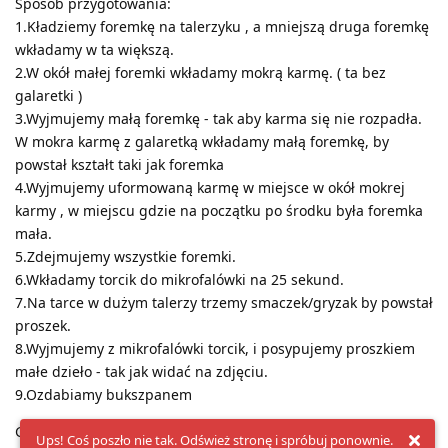
Sposób przygotowania:
1.Kładziemy foremkę na talerzyku , a mniejszą druga foremkę
wkładamy w ta większą.
2.W okół małej foremki wkładamy mokrą karmę. ( ta bez
galaretki )
3.Wyjmujemy małą foremkę - tak aby karma się nie rozpadła.
W mokra karmę z galaretką wkładamy małą foremkę, by
powstał kształt taki jak foremka
4.Wyjmujemy uformowaną karmę w miejsce w okół mokrej
karmy , w miejscu gdzie na początku po środku była foremka
mała.
5.Zdejmujemy wszystkie foremki.
6.Wkładamy torcik do mikrofalówki na 25 sekund.
7.Na tarce w dużym talerzy trzemy smaczek/gryzak by powstał
proszek.
8.Wyjmujemy z mikrofalówki torcik, i posypujemy proszkiem
małe dzieło - tak jak widać na zdjęciu.
9.Ozdabiamy bukszpanem
Gotowe , psiakom życzymy smacznego
Ups! Coś poszło nie tak. Odśwież stronę i spróbuj ponownie.