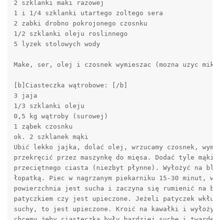
2 szklanki maki razowej 

1 i 1/4 szklanki utartego zoltego sera 

2 zabki drobno pokrojonego czosnku 

1/2 szklanki oleju roslinnego 

5 lyzek stolowych wody 

Make, ser, olej i czosnek wymieszac (mozna uzyc miks
[b]Ciasteczka wątrobowe: [/b]

3 jaja 

1/3 szklanki oleju 

0,5 kg wątroby (surowej) 

1 ząbek czosnku 

ok. 2 szklanek mąki 

Ubić lekko jajka, dolać olej, wrzucamy czosnek, wymie
przekręcić przez maszynkę do mięsa. Dodać tyle mąki, 
przeciętnego ciasta (niezbyt płynne). Wyłożyć na blac
łopatką. Piec w nagrzanym piekarniku 15-30 minut, w t
powierzchnia jest sucha i zaczyna się rumienić na brz
patyczkiem czy jest upieczone. Jeżeli patyczek wkłuty
suchy, to jest upieczone. Kroić na kawałki i wyłożyć 
chcemy żeby ciasteczka były bardziej suche i twarde, 