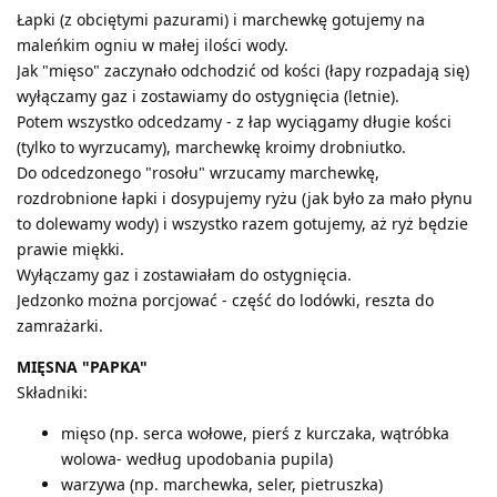
Łapki (z obciętymi pazurami) i marchewkę gotujemy na
maleńkim ogniu w małej ilości wody.
Jak "mięso" zaczynało odchodzić od kości (łapy rozpadają się)
wyłączamy gaz i zostawiamy do ostygnięcia (letnie).
Potem wszystko odcedzamy - z łap wyciągamy długie kości
(tylko to wyrzucamy), marchewkę kroimy drobniutko.
Do odcedzonego "rosołu" wrzucamy marchewkę,
rozdrobnione łapki i dosypujemy ryżu (jak było za mało płynu
to dolewamy wody) i wszystko razem gotujemy, aż ryż będzie
prawie miękki.
Wyłączamy gaz i zostawiałam do ostygnięcia.
Jedzonko można porcjować - część do lodówki, reszta do
zamrażarki.
MIĘSNA "PAPKA"
Składniki:
mięso (np. serca wołowe, pierś z kurczaka, wątróbka
wolowa- według upodobania pupila)
warzywa (np. marchewka, seler, pietruszka)