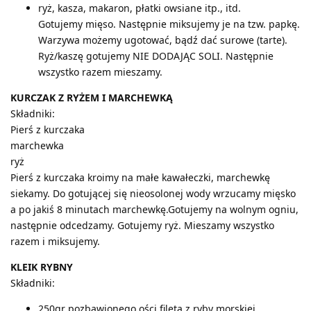
ryż, kasza, makaron, płatki owsiane itp., itd.
Gotujemy mięso. Następnie miksujemy je na tzw. papkę.
Warzywa możemy ugotować, bądź dać surowe (tarte).
Ryż/kaszę gotujemy NIE DODAJĄC SOLI. Następnie
wszystko razem mieszamy.
KURCZAK Z RYŻEM I MARCHEWKĄ
Składniki:
Pierś z kurczaka
marchewka
ryż
Pierś z kurczaka kroimy na małe kawałeczki, marchewkę
siekamy. Do gotującej się nieosolonej wody wrzucamy mięsko
a po jakiś 8 minutach marchewkę.Gotujemy na wolnym ogniu,
następnie odcedzamy. Gotujemy ryż. Mieszamy wszystko
razem i miksujemy.
KLEIK RYBNY
Składniki:
250gr pozbawionego ości fileta z ryby morskiej