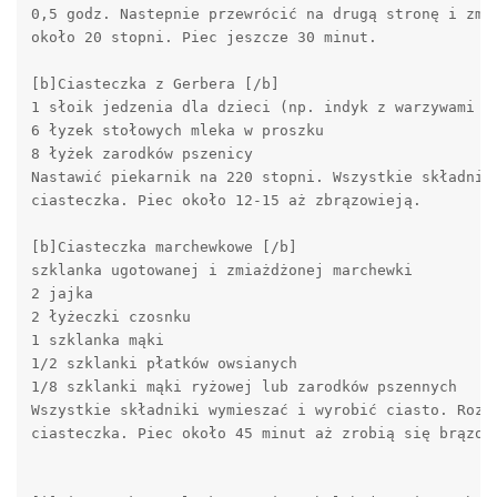
0,5 godz. Nastepnie przewrócić na drugą stronę i zmie
około 20 stopni. Piec jeszcze 30 minut. 

[b]Ciasteczka z Gerbera [/b]

1 słoik jedzenia dla dzieci (np. indyk z warzywami lu
6 łyzek stołowych mleka w proszku 

8 łyżek zarodków pszenicy 

Nastawić piekarnik na 220 stopni. Wszystkie składniki
ciasteczka. Piec około 12-15 aż zbrązowieją. 

[b]Ciasteczka marchewkowe [/b]

szklanka ugotowanej i zmiażdżonej marchewki 

2 jajka 

2 łyżeczki czosnku 

1 szklanka mąki 

1/2 szklanki płatków owsianych 

1/8 szklanki mąki ryżowej lub zarodków pszennych 

Wszystkie składniki wymieszać i wyrobić ciasto. Rozwa
ciasteczka. Piec około 45 minut aż zrobią się brązowe