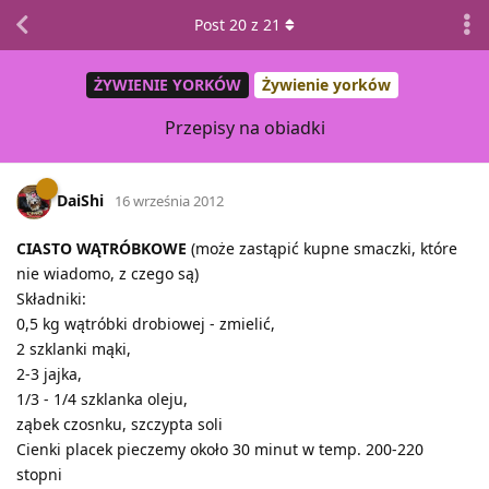
Post
20
z
21
ŻYWIENIE YORKÓW
Żywienie yorków
Przepisy na obiadki
DaiShi
16 września 2012
CIASTO WĄTRÓBKOWE
(może zastąpić kupne smaczki, które
nie wiadomo, z czego są)
Składniki:
0,5 kg wątróbki drobiowej - zmielić,
2 szklanki mąki,
2-3 jajka,
1/3 - 1/4 szklanka oleju,
ząbek czosnku, szczypta soli
Cienki placek pieczemy około 30 minut w temp. 200-220
stopni