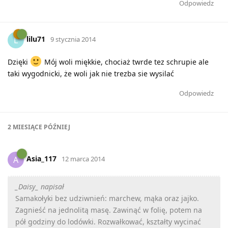
Odpowiedz
lilu71
L
9 stycznia 2014
Dzięki
Mój woli miękkie, chociaż twrde tez schrupie ale
taki wygodnicki, że woli jak nie trezba sie wysilać
Odpowiedz
2 MIESIĄCE
PÓŹNIEJ
Asia_117
A
12 marca 2014
_Daisy_ napisał
Samakołyki bez udziwnień: marchew, mąka oraz jajko.
Zagnieść na jednolitą masę. Zawinąć w folię, potem na
pół godziny do lodówki. Rozwałkować, kształty wycinać