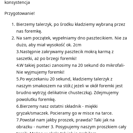
konsystencja
Przygotowanie!
Bierzemy talerzyk, po środku kładziemy wybraną przez
nas foremkę.
Na sam początek, wypełniamy dno pasztecikiem. Nie za
dużo, aby miał wysokość ok. 2cm
3.Następnie zakrywamy pasztecik mokrą karmą z
saszetki, aż po brzegi foremki!
4.W takiej postaci zanosimy na 20 sekund do mikrofali-
Nie wyjmujemy foremki!
5.Po wyczekaniu 20 sekund, kładziemy talerzyk z
naszym smakoszem na stół.( jeżeli w okół foremki jest
brudno wytrzyj delikatnie chusteczką). Zdejmujemy
powolutku foremkę.
6.Bierzemy nasz ostatni składnik - miękki
gryzak/smaczek. Pocieramy go w misce na tarce.
7.Powstał nam jakby proszek, prawda? Taki jak na
obrazku - numer 3. Posypujemy naszym proszkiem cały