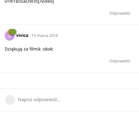
v=m1B5saO9Fzs[/video]
Odpowiedz
vivica
V
15 marca 2016
Dziękuję za filmik :okok:
Odpowiedz
Napisz odpowiedź...