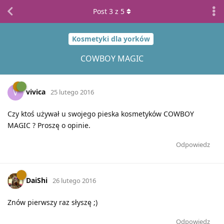
Post
3
z
5
Kosmetyki dla yorków
COWBOY MAGIC
vivica
V
25 lutego 2016
Czy ktoś używał u swojego pieska kosmetyków COWBOY
MAGIC ? Proszę o opinie.
Odpowiedz
DaiShi
26 lutego 2016
Znów pierwszy raz słyszę ;)
Odpowiedz