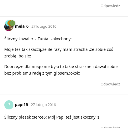
Odpowiedz
mela_6
27 lutego 2016
Śliczny kawaler z Tunia.:zakochany:
Moje też tak skaczą,że ile razy mam stracha ,że sobie coś
zrobią :boisie:
Dobrze,że dla niego nie było to takie straszne i dawał sobie
bez problemu radę z tym gipsem.:okok:
Odpowiedz
papi15
P
27 lutego 2016
Śliczny piesek :serce6: Mój Papi też jest skoczny :)
Odpowiedz