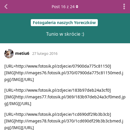
Post
16
z
24
Fotogaleria naszych Yoreczków
Tunio w skrócie :)
metiu6
27 lutego 2016
[URL=http://www.fotosik.pl/zdjecie/07900da775c81150]
[IMG]http://images76.fotosik.pl/370/07900da775c81150med.j
pg[/IMG][/URL]
[URL=http://www.fotosik.pl/zdjecie/183b97deb24a3cf0]
[IMG]http://images77.fotosik.pl/369/183b97deb24a3cf0med.jp
g[/IMG][/URL]
[URL=http://www.fotosik.pl/zdjecie/1cd690df29b3b3cb]
[IMG]http://images78.fotosik.pl/370/1cd690df29b3b3cbmed.j
pg[/IMG][/URL]