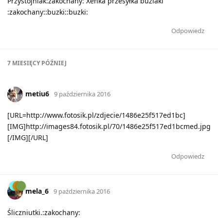
Przystojniak:zakochany: Xenka przesyłka buziaki
:zakochany::buzki::buzki:
Odpowiedz
7 MIESIĘCY
PÓŹNIEJ
metiu6
9 października 2016
[URL=http://www.fotosik.pl/zdjecie/1486e25f517ed1bc]
[IMG]http://images84.fotosik.pl/70/1486e25f517ed1bcmed.jpg
[/IMG][/URL]
Odpowiedz
mela_6
9 października 2016
Śliczniutki.:zakochany: