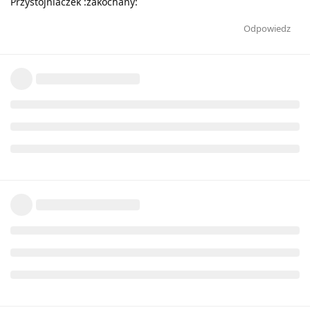
Przystojniaczek :zakochany:
Odpowiedz