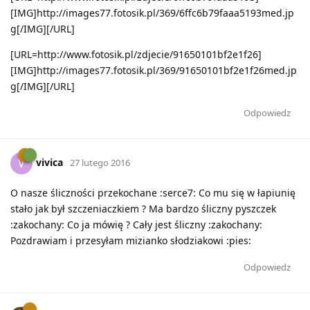
[IMG]http://images77.fotosik.pl/369/6ffc6b79faaa5193med.jp
g[/IMG][/URL]
[URL=http://www.fotosik.pl/zdjecie/91650101bf2e1f26]
[IMG]http://images77.fotosik.pl/369/91650101bf2e1f26med.jp
g[/IMG][/URL]
Odpowiedz
vivica
V
27 lutego 2016
O nasze śliczności przekochane :serce7: Co mu się w łapiunię
stało jak był szczeniaczkiem ? Ma bardzo śliczny pyszczek
:zakochany: Co ja mówię ? Cały jest śliczny :zakochany:
Pozdrawiam i przesyłam mizianko słodziakowi :pies:
Odpowiedz