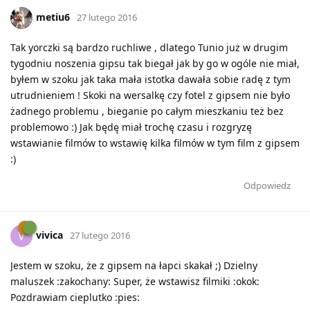
metiu6
27 lutego 2016
Tak yorczki są bardzo ruchliwe , dlatego Tunio już w drugim
tygodniu noszenia gipsu tak biegał jak by go w ogóle nie miał,
byłem w szoku jak taka mała istotka dawała sobie radę z tym
utrudnieniem ! Skoki na wersalkę czy fotel z gipsem nie było
żadnego problemu , bieganie po całym mieszkaniu też bez
problemowo :) Jak będę miał trochę czasu i rozgryzę
wstawianie filmów to wstawię kilka filmów w tym film z gipsem
:)
Odpowiedz
vivica
V
27 lutego 2016
Jestem w szoku, że z gipsem na łapci skakał ;) Dzielny
maluszek :zakochany: Super, że wstawisz filmiki :okok:
Pozdrawiam cieplutko :pies: