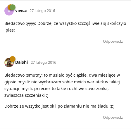
vivica
V
27 lutego 2016
Biedactwo :yyyy: Dobrze, że wszystko szczęśliwie się skończyło
:pies:
Odpowiedz
DaiShi
27 lutego 2016
Biedactwo :smutny: to musiało być ciężkie, dwa miesiące w
gipsie :mysli: nie wyobrażam sobie moich wariatek w takiej
sytuacji :mysli: przecież to takie ruchliwe stworzonka,
zwłaszcza szczeniaki :)
Dobrze ze wszytko jest ok i po złamaniu nie ma śladu :):)
Odpowiedz