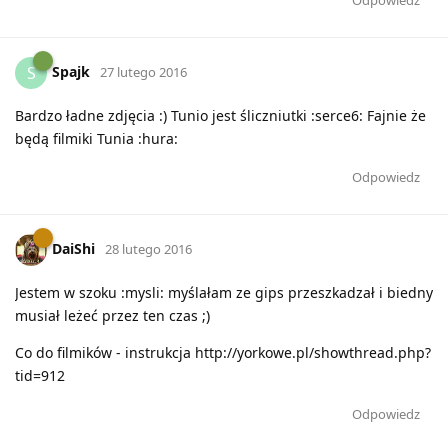
Spajk
S
27 lutego 2016
Bardzo ładne zdjęcia :) Tunio jest śliczniutki :serce6: Fajnie że
będą filmiki Tunia :hura:
Odpowiedz
DaiShi
28 lutego 2016
Jestem w szoku :mysli: myślałam ze gips przeszkadzał i biedny
musiał leżeć przez ten czas ;)
Co do filmików - instrukcja http://yorkowe.pl/showthread.php?
tid=912
Odpowiedz