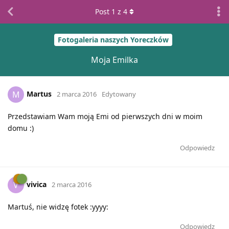
Post
1
z
4
Fotogaleria naszych Yoreczków
Moja Emilka
Martus
M
2 marca 2016
Edytowany
Przedstawiam Wam moją Emi od pierwszych dni w moim
domu :)
Odpowiedz
vivica
V
2 marca 2016
Martuś, nie widzę fotek :yyyy:
Odpowiedz