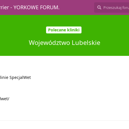
errier - YORKOWE FORUM.
Polecane kliniki
Województwo Lubelskie
linie SpecjalWet
lwet/