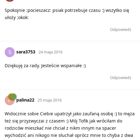
Spokojnie :pocieszacz: psiak potrzebuje czasu :) wszytko się
ułoży :okok:
Odpowiedz
sara3753
S
24 maja 2016
Dziękuję za rady. Jesteście wspaniałe :)
Odpowiedz
palina22
P
25 maja 2016
Widocznie sobie Ciebie upatrzył jako zaufaną osobę :) to męża
też się przyzwyczai z czasem :) Mój Tofik jak wróciłam do
rodziców mieszkać nie chciał z nikm innym na spacer
wychodzić ani nikogo nie słuchał oprócz mnie to chyba z dwa