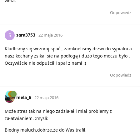
weta.
Odpowiedz
sara3753
S
22 maja 2016
Kladlismy się wczoraj spać , zamknelismy drzwi do sypialni a
nasz kochany zsikal sie na podłogę i dużo tego moczu było .
Oczywiście nie odpuścił i spał z nami :)
Odpowiedz
mela_6
22 maja 2016
Może stres tak na niego zadziałał i miał problemy z
załatwianiem. :mysli:
Biedny maluch,dobrze,że do Was trafił.