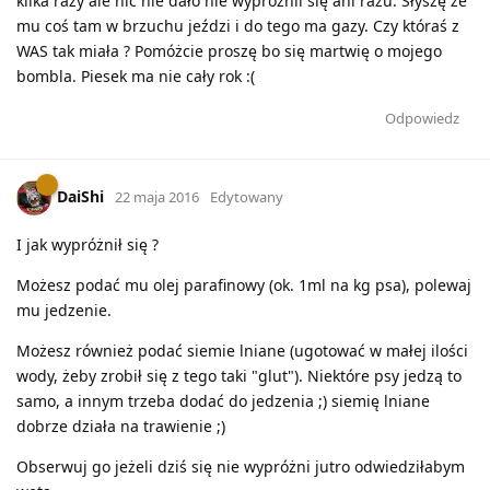
kilka razy ale nic nie dało nie wyproznil się ani razu. Słyszę ze
mu coś tam w brzuchu jeździ i do tego ma gazy. Czy któraś z
WAS tak miała ? Pomóżcie proszę bo się martwię o mojego
bombla. Piesek ma nie cały rok :(
Odpowiedz
DaiShi
22 maja 2016
Edytowany
I jak wypróżnił się ?
Możesz podać mu olej parafinowy (ok. 1ml na kg psa), polewaj
mu jedzenie.
Możesz również podać siemie lniane (ugotować w małej ilości
wody, żeby zrobił się z tego taki "glut"). Niektóre psy jedzą to
samo, a innym trzeba dodać do jedzenia ;) siemię lniane
dobrze działa na trawienie ;)
Obserwuj go jeżeli dziś się nie wypróżni jutro odwiedziłabym