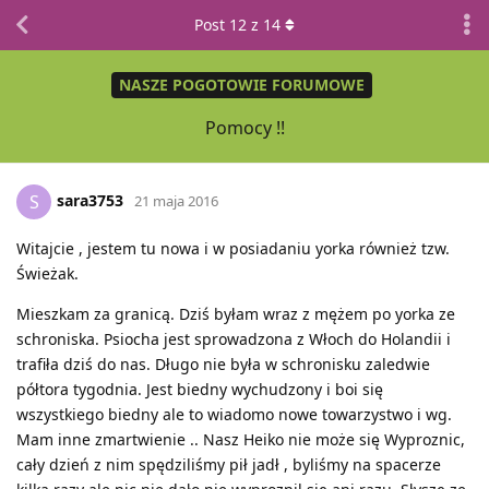
Post
12
z
14
NASZE POGOTOWIE FORUMOWE
Pomocy !!
sara3753
S
21 maja 2016
Witajcie , jestem tu nowa i w posiadaniu yorka również tzw.
Świeżak.
Mieszkam za granicą. Dziś byłam wraz z mężem po yorka ze
schroniska. Psiocha jest sprowadzona z Włoch do Holandii i
trafiła dziś do nas. Długo nie była w schronisku zaledwie
półtora tygodnia. Jest biedny wychudzony i boi się
wszystkiego biedny ale to wiadomo nowe towarzystwo i wg.
Mam inne zmartwienie .. Nasz Heiko nie może się Wyproznic,
cały dzień z nim spędziliśmy pił jadł , byliśmy na spacerze