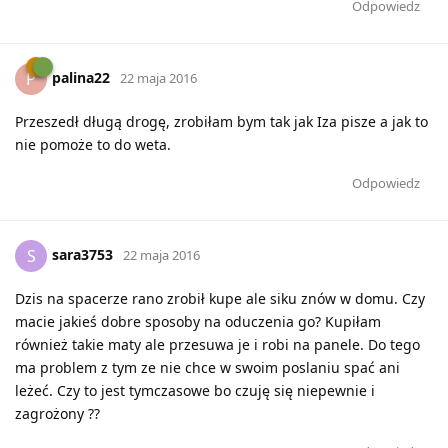
Odpowiedz
palina22
P
22 maja 2016
Przeszedł długą drogę, zrobiłam bym tak jak Iza pisze a jak to
nie pomoże to do weta.
Odpowiedz
sara3753
S
22 maja 2016
Dzis na spacerze rano zrobił kupe ale siku znów w domu. Czy
macie jakieś dobre sposoby na oduczenia go? Kupiłam
również takie maty ale przesuwa je i robi na panele. Do tego
ma problem z tym ze nie chce w swoim poslaniu spać ani
leżeć. Czy to jest tymczasowe bo czuję się niepewnie i
zagrożony ??