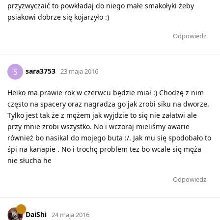
przyzwyczaić to powkładaj do niego małe smakołyki żeby
psiakowi dobrze się kojarzyło :)
Odpowiedz
sara3753
S
23 maja 2016
Heiko ma prawie rok w czerwcu będzie miał :) Chodzę z nim
często na spacery oraz nagradza go jak zrobi siku na dworze.
Tylko jest tak że z mężem jak wyjdzie to się nie załatwi ale
przy mnie zrobi wszystko. No i wczoraj mieliśmy awarie
również bo nasikal do mojego buta :/. Jak mu się spodobało to
śpi na kanapie . No i trochę problem tez bo wcale się męża
nie słucha he
Odpowiedz
DaiShi
24 maja 2016