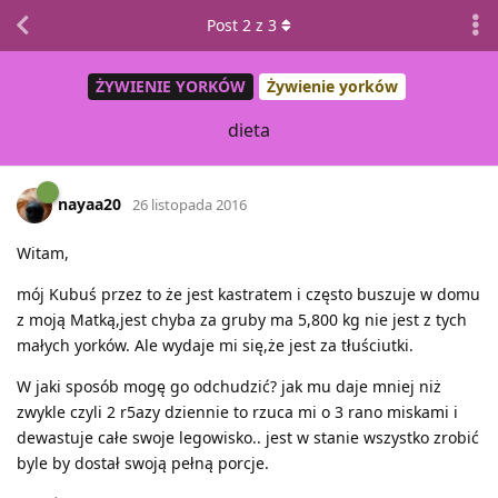
Post
2
z
3
ŻYWIENIE YORKÓW
Żywienie yorków
dieta
nayaa20
26 listopada 2016
Witam,
mój Kubuś przez to że jest kastratem i często buszuje w domu
z moją Matką,jest chyba za gruby ma 5,800 kg nie jest z tych
małych yorków. Ale wydaje mi się,że jest za tłuściutki.
W jaki sposób mogę go odchudzić? jak mu daje mniej niż
zwykle czyli 2 r5azy dziennie to rzuca mi o 3 rano miskami i
dewastuje całe swoje legowisko.. jest w stanie wszystko zrobić
byle by dostał swoją pełną porcje.