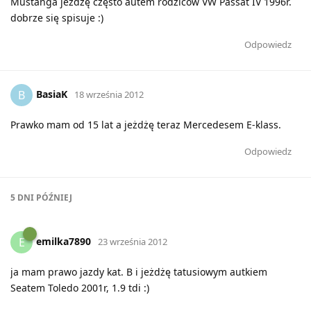
Mustanga jeżdżę często autem rodziców VW Passat IV 1996r.
dobrze się spisuje :)
Odpowiedz
BasiaK
B
18 września 2012
Prawko mam od 15 lat a jeżdżę teraz Mercedesem E-klass.
Odpowiedz
5 DNI
PÓŹNIEJ
emilka7890
E
23 września 2012
ja mam prawo jazdy kat. B i jeżdżę tatusiowym autkiem
Seatem Toledo 2001r, 1.9 tdi :)