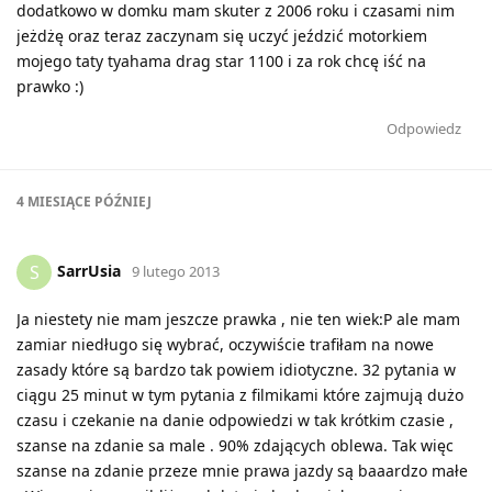
dodatkowo w domku mam skuter z 2006 roku i czasami nim
jeżdżę oraz teraz zaczynam się uczyć jeździć motorkiem
mojego taty tyahama drag star 1100 i za rok chcę iść na
prawko :)
Odpowiedz
4 MIESIĄCE
PÓŹNIEJ
SarrUsia
S
9 lutego 2013
Ja niestety nie mam jeszcze prawka , nie ten wiek:P ale mam
zamiar niedługo się wybrać, oczywiście trafiłam na nowe
zasady które są bardzo tak powiem idiotyczne. 32 pytania w
ciągu 25 minut w tym pytania z filmikami które zajmują dużo
czasu i czekanie na danie odpowiedzi w tak krótkim czasie ,
szanse na zdanie sa male . 90% zdających oblewa. Tak więc
szanse na zdanie przeze mnie prawa jazdy są baaardzo małe