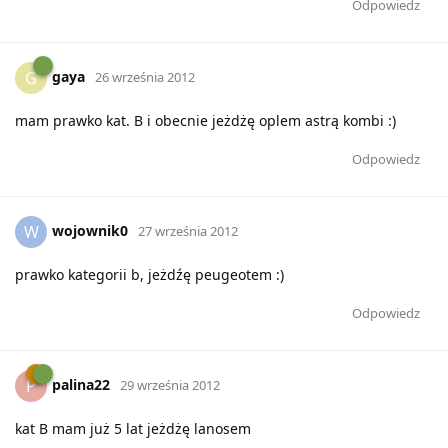
Odpowiedz
gaya
G
26 września 2012
mam prawko kat. B i obecnie jeżdżę oplem astrą kombi :)
Odpowiedz
wojownik0
W
27 września 2012
prawko kategorii b, jeżdźę peugeotem :)
Odpowiedz
palina22
P
29 września 2012
kat B mam już 5 lat jeżdżę lanosem