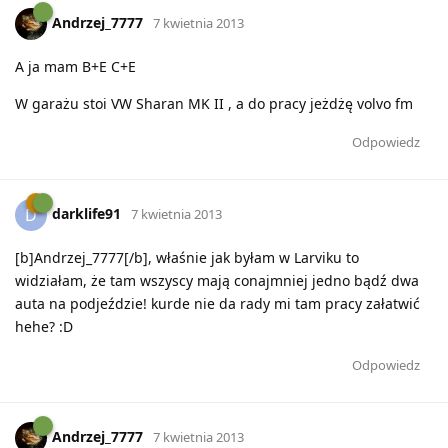
Andrzej_7777
7 kwietnia 2013
A ja mam B+E C+E
W garażu stoi VW Sharan MK II , a do pracy jeżdżę volvo fm
Odpowiedz
darklife91
D
7 kwietnia 2013
[b]Andrzej_7777[/b], właśnie jak byłam w Larviku to
widziałam, że tam wszyscy mają conajmniej jedno bądź dwa
auta na podjeździe! kurde nie da rady mi tam pracy załatwić
hehe? :D
Odpowiedz
Andrzej_7777
7 kwietnia 2013