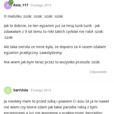
Asia_117
A
9 lutego 2013
O matulku :szok: :szok: :szok: :szok:
Jak to dobrze, że ten egzamin już za mną luzik luzik - jak
zdawałam z 9 lat temu to nikt takich cyrków nie robił :szok:
:szok:
Ale taka sierota ze mnie była, że dopiero za 4 razem zdałam
egzamin praktyczny :zawstydzony:
Nie wiem jak bym teraz przez to wszystko przeszła :szok:
Odpowiedz
SarrUsia
S
9 lutego 2013
Ja niestety mam to przed sobą i powiem Ci asiu że ja to nawet
nie wiem czy teorie zdam jak takie parodie robią z tymi
egzaminami a już nie wspomnę o praktycznym :bezradny: