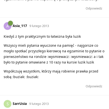
Odpowiedz
Asia_117
A
9 lutego 2013
Kiedyś z tym praktycznym to łatwizna była luzik
Wszyscy mieli pytania wyuczone na pamięć - najgorsze co
mogło spotkać przyszłego kierowcę na egzaminie to pytanie o
pierwszeństwo na rondzie :wysmiewacz: :wysmiewacz: a i tak
było to pytanie omawiane z 10 razy na kursie luzik luzik
Współczuję wszystkim, którzy mają robienie prawka przed
sobą :buziak: :buziak:
Odpowiedz
SarrUsia
S
9 lutego 2013