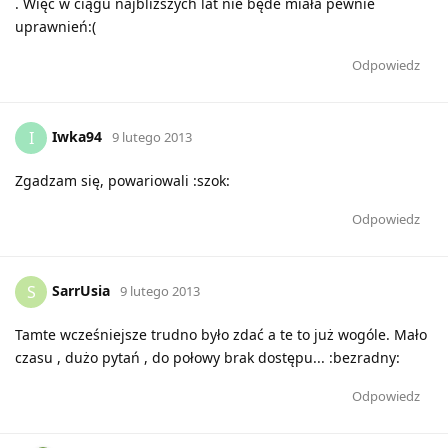
. Więc w ciągu najbliższych lat nie będe miała pewnie
uprawnień:(
Odpowiedz
Iwka94
I
9 lutego 2013
Zgadzam się, powariowali :szok:
Odpowiedz
SarrUsia
S
9 lutego 2013
Tamte wcześniejsze trudno było zdać a te to już wogóle. Mało
czasu , dużo pytań , do połowy brak dostępu... :bezradny:
Odpowiedz