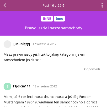
Post
16
z
25
INNE
Inne
Prawo jazdy i nasze samochody
[usunięty]
17 września 2012
Masz prawo jazdy jeśli tak to jakiej kategorii i jakim
samochodem jeździsz ?
Odpowiedz
11jolcia111
1
18 września 2012
Mam już 6 rok leci :hura: :hura: :hura: a jeżdżę Fordem
Mustangiem 1996r. (uwielbiam ten samochód) no a oprócz