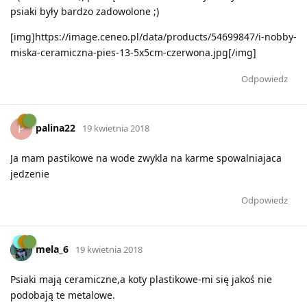
psiaki były bardzo zadowolone ;)
[img]https://image.ceneo.pl/data/products/54699847/i-nobby-
miska-ceramiczna-pies-13-5x5cm-czerwona.jpg[/img]
Odpowiedz
palina22
P
19 kwietnia 2018
Ja mam pastikowe na wode zwykla na karme spowalniajaca
jedzenie
Odpowiedz
mela_6
19 kwietnia 2018
Psiaki mają ceramiczne,a koty plastikowe-mi się jakoś nie
podobają te metalowe.