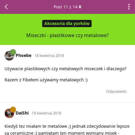
Post
11
z
14
Akcesoria dla yorków
Miseczki - plastikowe czy metalowe?
Phoebe
18 kwietnia 2018
Używacie plastikowych czy metalowych miseczek i dlaczego?
Razem z Fibełem używamy metalowych :)
Odpowiedz
DaiShi
19 kwietnia 2018
Kiedyś tez miałam te metalowe ;) jednak zdecydowanie lepsze
są ceramiczne ;) pamiętam ten moment wymiany misek -