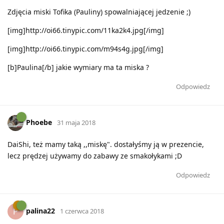
Zdjęcia miski Tofika (Pauliny) spowalniającej jedzenie ;)
[img]http://oi66.tinypic.com/11ka2k4.jpg[/img]
[img]http://oi66.tinypic.com/m94s4g.jpg[/img]
[b]Paulina[/b] jakie wymiary ma ta miska ?
Odpowiedz
Phoebe
31 maja 2018
DaiShi, też mamy taką ,,miskę". dostałyśmy ją w prezencie,
lecz prędzej używamy do zabawy ze smakołykami ;D
Odpowiedz
palina22
P
1 czerwca 2018