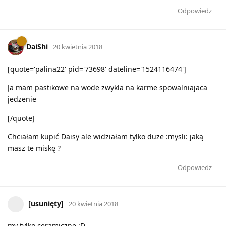
Odpowiedz
DaiShi
20 kwietnia 2018
[quote='palina22' pid='73698' dateline='1524116474']
Ja mam pastikowe na wode zwykla na karme spowalniajaca
jedzenie
[/quote]
Chciałam kupić Daisy ale widziałam tylko duże :mysli: jaką
masz te miskę ?
Odpowiedz
[usunięty]
20 kwietnia 2018
my tylko ceramiczne :D