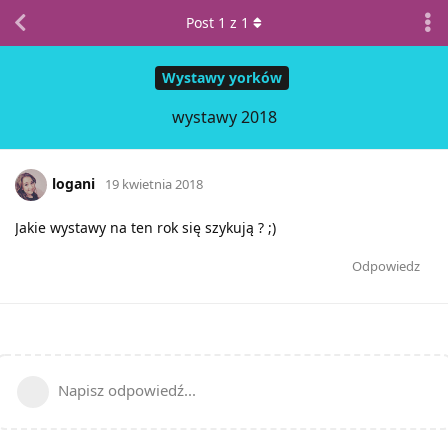
Post
1
z
1
Wystawy yorków
wystawy 2018
logani
19 kwietnia 2018
Jakie wystawy na ten rok się szykują ? ;)
Odpowiedz
Napisz odpowiedź...