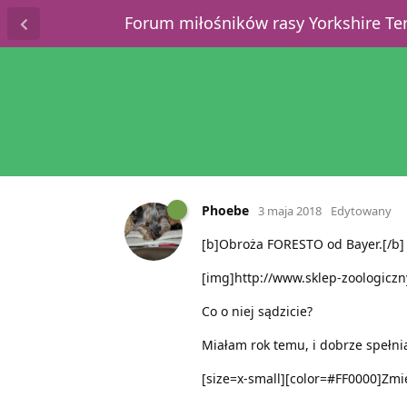
Forum miłośników rasy Yorkshire T
Phoebe
3 maja 2018
Edytowany
[b]Obroża FORESTO od Bayer.[/b]
[img]http://www.sklep-zoologiczn
Co o niej sądzicie?
Miałam rok temu, i dobrze spełni
[size=x-small][color=#FF0000]Zmie