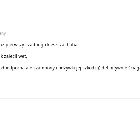
any
raz pierwszy i żadnego kleszcza :haha:
k zalecił wet,
wodoodporna ale szampony i odżywki jej szkodzą) definitywnie ścią