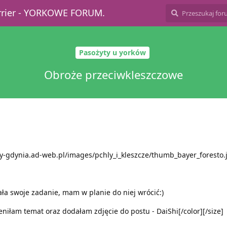
errier - YORKOWE FORUM.
Pasożyty u yorków
Obroże przeciwkleszczowe
y-gdynia.ad-web.pl/images/pchly_i_kleszcze/thumb_bayer_foresto.
ała swoje zadanie, mam w planie do niej wrócić:)
niłam temat oraz dodałam zdjęcie do postu - DaiShi[/color][/size]