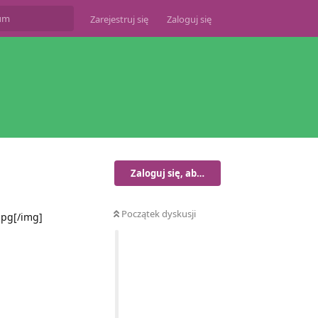
Zarejestruj się
Zaloguj się
Zaloguj się, aby odpisać
Początek dyskusji
jpg[/img]