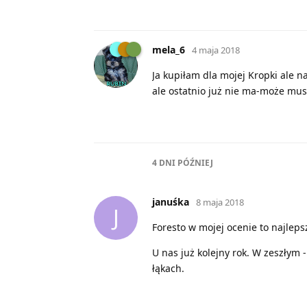
mela_6
4 maja 2018
Ja kupiłam dla mojej Kropki ale na
ale ostatnio już nie ma-może mus
4 DNI
PÓŹNIEJ
januśka
8 maja 2018
J
Foresto w mojej ocenie to najlep
U nas już kolejny rok. W zeszłym 
łąkach.