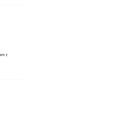
gam z
Odpowiedz