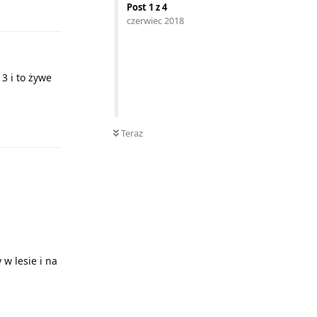
Odpowiedz
Post
1
z
4
czerwiec 2018
 3 i to żywe
Odpowiedz
Teraz
 w lesie i na
Odpowiedz