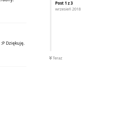
Post
1
z
3
wrzesień 2018
Odpowiedz
:P Dziękuję.
Odpowiedz
Teraz