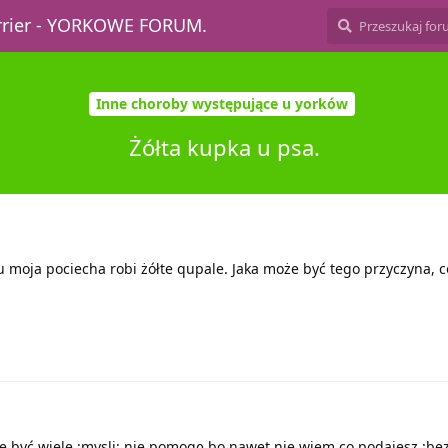
errier - YORKOWE FORUM.
Inne choroby występujące u yorków
Żółta kupka u psa.
su moja pociecha robi żółte qupale. Jaka może być tego przyczyna, c
 być wiele :mysli: nie pomogę bo nawet nie wiem co podajesz :be