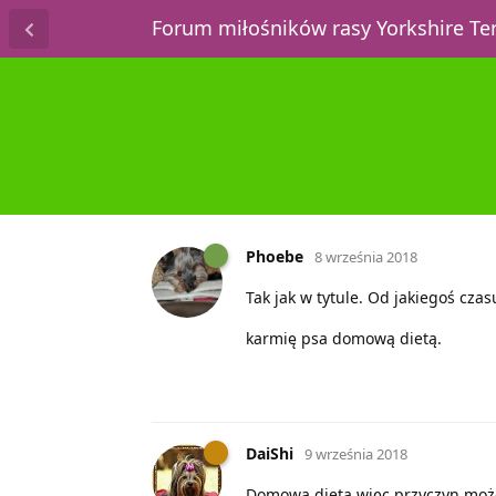
Forum miłośników rasy Yorkshire T
Phoebe
8 września 2018
Tak jak w tytule. Od jakiegoś cza
karmię psa domową dietą.
DaiShi
9 września 2018
Domowa dieta więc przyczyn może