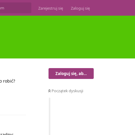
Zarejestruj się
Zaloguj się
Zaloguj się, aby odpisać
o robić?
Początek dyskusji
Odpowiedz
zradny: