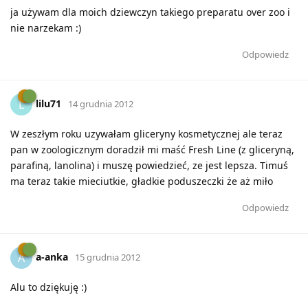
ja używam dla moich dziewczyn takiego preparatu over zoo i
nie narzekam :)
Odpowiedz
lilu71
L
14 grudnia 2012
W zeszłym roku uzywałam gliceryny kosmetycznej ale teraz
pan w zoologicznym doradził mi maść Fresh Line (z gliceryną,
parafiną, lanolina) i muszę powiedzieć, ze jest lepsza. Timuś
ma teraz takie mieciutkie, gładkie poduszeczki że aż miło
Odpowiedz
a-anka
A
15 grudnia 2012
Alu to dziękuję :)