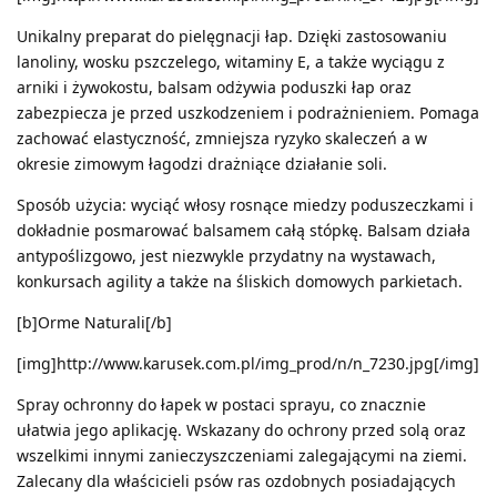
Unikalny preparat do pielęgnacji łap. Dzięki zastosowaniu
lanoliny, wosku pszczelego, witaminy E, a także wyciągu z
arniki i żywokostu, balsam odżywia poduszki łap oraz
zabezpiecza je przed uszkodzeniem i podrażnieniem. Pomaga
zachować elastyczność, zmniejsza ryzyko skaleczeń a w
okresie zimowym łagodzi drażniące działanie soli.
Sposób użycia: wyciąć włosy rosnące miedzy poduszeczkami i
dokładnie posmarować balsamem całą stópkę. Balsam działa
antypoślizgowo, jest niezwykle przydatny na wystawach,
konkursach agility a także na śliskich domowych parkietach.
[b]Orme Naturali[/b]
[img]http://www.karusek.com.pl/img_prod/n/n_7230.jpg[/img]
Spray ochronny do łapek w postaci sprayu, co znacznie
ułatwia jego aplikację. Wskazany do ochrony przed solą oraz
wszelkimi innymi zanieczyszczeniami zalegającymi na ziemi.
Zalecany dla właścicieli psów ras ozdobnych posiadających