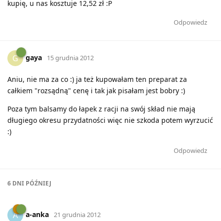
kupię, u nas kosztuje 12,52 zł :P
Odpowiedz
gaya
G
15 grudnia 2012
Aniu, nie ma za co :) ja też kupowałam ten preparat za
całkiem "rozsądną" cenę i tak jak pisałam jest bobry :)
Poza tym balsamy do łapek z racji na swój skład nie mają
długiego okresu przydatności więc nie szkoda potem wyrzucić
:)
Odpowiedz
6 DNI
PÓŹNIEJ
a-anka
A
21 grudnia 2012