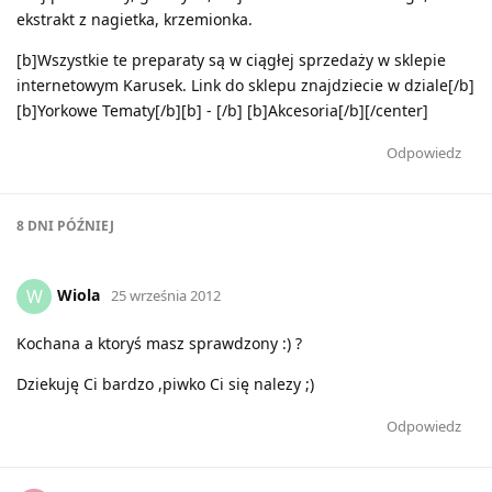
ekstrakt z nagietka, krzemionka.
[b]Wszystkie te preparaty są w ciągłej sprzedaży w sklepie
internetowym Karusek. Link do sklepu znajdziecie w dziale[/b]
[b]Yorkowe Tematy[/b][b] - [/b] [b]Akcesoria[/b][/center]
Odpowiedz
8 DNI
PÓŹNIEJ
Wiola
W
25 września 2012
Kochana a ktoryś masz sprawdzony :) ?
Dziekuję Ci bardzo ,piwko Ci się nalezy ;)
Odpowiedz