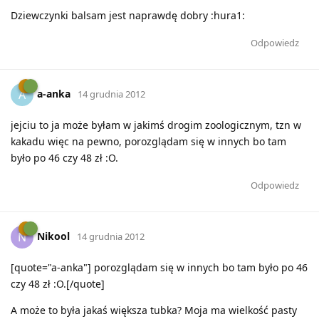
Dziewczynki balsam jest naprawdę dobry :hura1:
Odpowiedz
a-anka
A
14 grudnia 2012
jejciu to ja może byłam w jakimś drogim zoologicznym, tzn w
kakadu więc na pewno, porozglądam się w innych bo tam
było po 46 czy 48 zł :O.
Odpowiedz
Nikool
N
14 grudnia 2012
[quote="a-anka"] porozglądam się w innych bo tam było po 46
czy 48 zł :O.[/quote]
A może to była jakaś większa tubka? Moja ma wielkość pasty