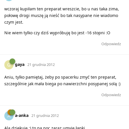
wczoraj kupiłam ten preparat wreszcie, bo u nas taka zima,
połowę drogi muszę ją nieść bo tak nasypane nie wiadomo
czym jest.
Nie wiem tylko czy dziś wypróbuję bo jest -16 stopni :O
Odpowiedz
gaya
G
21 grudnia 2012
Aniu, tylko pamiętaj, żeby po spacerku zmyć ten preparat,
szczególnie jak mała biega po nawierzchni posypanej solą :)
Odpowiedz
a-anka
A
21 grudnia 2012
Ala dziękuję :) to na noc zaraz umyję łapki.