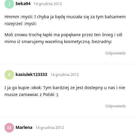
Iwka94
I
14 grudnia 2012
Hmmm :mysli: I chyba ja będę musiała się za tym balsamem
rozejrzeć :mysli:
Moli znowu trochę łapki ma popękane przez ten śnieg i sól
mimo iż smarujemy wazeliną kosmetyczną :bezradny:
Odpowiedz
kasiulek123333
K
14 grudnia 2012
I ja go kupie :okok: Tym bardziej ze jest dostepny u nas i nie
musze zamawiac z Polski :)
Odpowiedz
Marlena
M
14 grudnia 2012