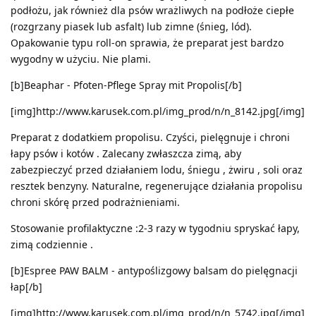
podłożu, jak również dla psów wrażliwych na podłoże ciepłe
(rozgrzany piasek lub asfalt) lub zimne (śnieg, lód).
Opakowanie typu roll-on sprawia, że preparat jest bardzo
wygodny w użyciu. Nie plami.
[b]Beaphar - Pfoten-Pflege Spray mit Propolis[/b]
[img]http://www.karusek.com.pl/img_prod/n/n_8142.jpg[/img]
Preparat z dodatkiem propolisu. Czyści, pielęgnuje i chroni
łapy psów i kotów . Zalecany zwłaszcza zimą, aby
zabezpieczyć przed działaniem lodu, śniegu , żwiru , soli oraz
resztek benzyny. Naturalne, regenerujące działania propolisu
chroni skórę przed podrażnieniami.
Stosowanie profilaktyczne :2-3 razy w tygodniu spryskać łapy,
zimą codziennie .
[b]Espree PAW BALM - antypoślizgowy balsam do pielęgnacji
łap[/b]
[img]http://www.karusek.com.pl/img_prod/n/n_5742.jpg[/img]