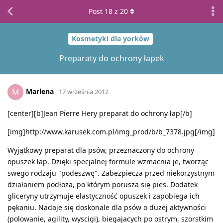
Post
18
z
20
Kosmetyki dla yorków
Preparaty do ochrony łapek
Marlena
M
17 września 2012
[center][b]Jean Pierre Hery preparat do ochrony łap[/b]
[img]http://www.karusek.com.pl/img_prod/b/b_7378.jpg[/img]
Wyjątkowy preparat dla psów, przeznaczony do ochrony
opuszek łap. Dzięki specjalnej formule wzmacnia je, tworząc
swego rodzaju "podeszwę". Zabezpiecza przed niekorzystnym
działaniem podłoża, po którym porusza się pies. Dodatek
gliceryny utrzymuje elastyczność opuszek i zapobiega ich
pękaniu. Nadaje się doskonale dla psów o dużej aktywności
(polowanie, agility, wyscigi), biegajacych po ostrym, szorstkim