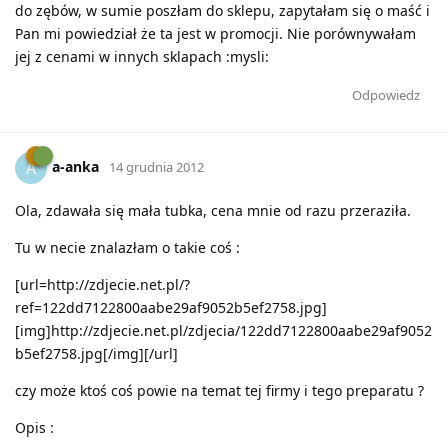
do zębów, w sumie poszłam do sklepu, zapytałam się o maść i
Pan mi powiedział że ta jest w promocji. Nie porównywałam
jej z cenami w innych sklapach :mysli:
Odpowiedz
a-anka
A
14 grudnia 2012
Ola, zdawała się mała tubka, cena mnie od razu przeraziła.
Tu w necie znalazłam o takie coś :
[url=http://zdjecie.net.pl/?
ref=122dd7122800aabe29af9052b5ef2758.jpg]
[img]http://zdjecie.net.pl/zdjecia/122dd7122800aabe29af9052
b5ef2758.jpg[/img][/url]
czy może ktoś coś powie na temat tej firmy i tego preparatu ?
Opis :