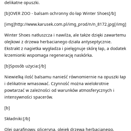
delikatne opuszki.
[b]OVER ZOO - balsam ochronny do łap Winter Shoes[/b]
[img]http://www.karusek.com.pl/img_prod/n/n_8172.jpg[/img]
Winter Shoes natłuszcza i nawilża, ale także dzięki zawartemu
olejkowi z drzewa herbacianego działa antyseptycznie.
Ekstrakt z nagietka wygładza i pielęgnuje skórę łap, a dodatek
krzemionki wspomaga regenerację naskórka.
[b]Sposób użycia:[/b]
Niewielką ilość balsamu nanieść równomiernie na opuszki łap
i delikatnie wmasować. Czynność można wielokrotnie
powtarzać w zależności od warunków atmosferycznych i
intensywności spacerów.
[b]
Składniki:[/b]
Olej parafinowy, gliceryna, olejek drzewa herbacianego,