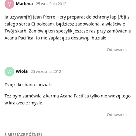
Marlena
M
25 września 2012
Ja używam[b] Jean Pierre Hery preparat do ochrony łap [/b]i z
całego serca Ci polecam, będziesz zadowolona, a właściwie
Twój skarb. Zamówię ten specyfik jeszcze raz przy zamówieniu
Acana Pacifica, to nie zapłacę za dostawę. :buziak:
Odpowiedz
Wiola
W
25 września 2012
Dzięki kochana :buziak:
Też bym zamówiła z karmą Acana Pacifica tylko nie widzę tego
w krakvecie :mysli:
Odpowiedz
3 MIESIĄCE
PÓŹNIEJ