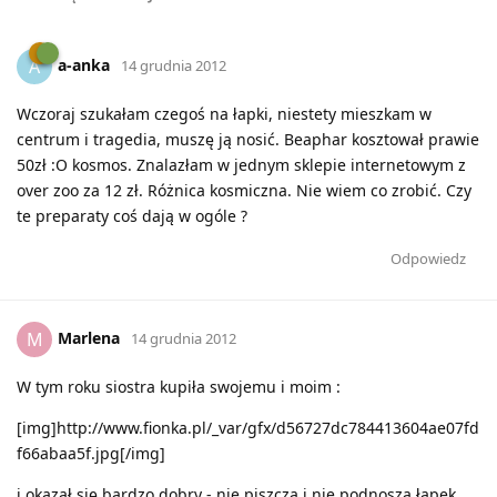
a-anka
A
14 grudnia 2012
Wczoraj szukałam czegoś na łapki, niestety mieszkam w
centrum i tragedia, muszę ją nosić. Beaphar kosztował prawie
50zł :O kosmos. Znalazłam w jednym sklepie internetowym z
over zoo za 12 zł. Różnica kosmiczna. Nie wiem co zrobić. Czy
te preparaty coś dają w ogóle ?
Odpowiedz
Marlena
M
14 grudnia 2012
W tym roku siostra kupiła swojemu i moim :
[img]http://www.fionka.pl/_var/gfx/d56727dc784413604ae07fd
f66abaa5f.jpg[/img]
i okazał się bardzo dobry - nie piszczą i nie podnoszą łapek.