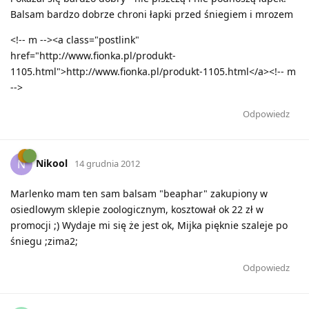
Balsam bardzo dobrze chroni łapki przed śniegiem i mrozem
<!-- m --><a class="postlink"
href="http://www.fionka.pl/produkt-
1105.html">http://www.fionka.pl/produkt-1105.html</a><!-- m
-->
Odpowiedz
Nikool
N
14 grudnia 2012
Marlenko mam ten sam balsam "beaphar" zakupiony w
osiedlowym sklepie zoologicznym, kosztował ok 22 zł w
promocji ;) Wydaje mi się że jest ok, Mijka pięknie szaleje po
śniegu ;zima2;
Odpowiedz