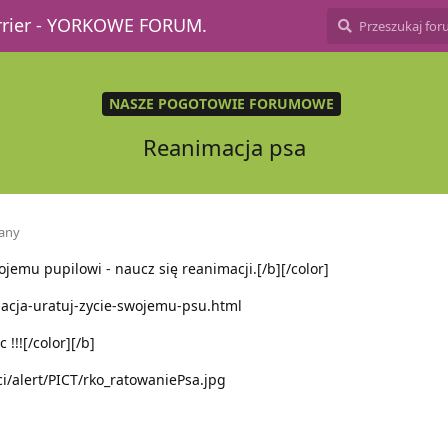
errier - YORKOWE FORUM.
NASZE POGOTOWIE FORUMOWE
Reanimacja psa
any
ojemu pupilowi - naucz się reanimacji.[/b][/color]
acja-uratuj-zycie-swojemu-psu.html
!!![/color][/b]
ci/alert/PICT/rko_ratowaniePsa.jpg