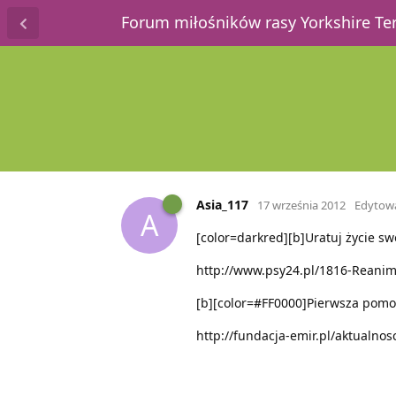
Forum miłośników rasy Yorkshire T
Asia_117
17 września 2012
Edytow
A
[color=darkred][b]Uratuj życie sw
http://www.psy24.pl/1816-Reanim
[b][color=#FF0000]Pierwsza pomoc 
http://fundacja-emir.pl/aktualnos