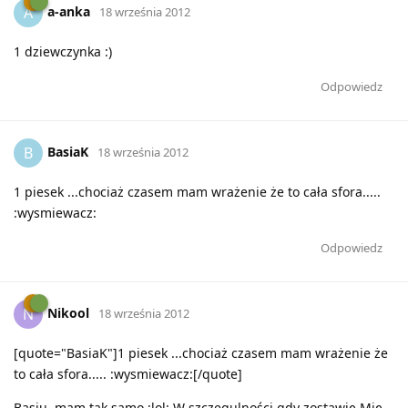
a-anka
A
18 września 2012
1 dziewczynka :)
Odpowiedz
BasiaK
B
18 września 2012
1 piesek ...chociaż czasem mam wrażenie że to cała sfora.....
:wysmiewacz:
Odpowiedz
Nikool
N
18 września 2012
[quote="BasiaK"]1 piesek ...chociaż czasem mam wrażenie że
to cała sfora..... :wysmiewacz:[/quote]
Basiu, mam tak samo :lol: W szczegulności gdy zostawię Mię