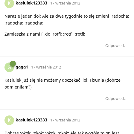
kasiulek123333
K
17 września 2012
Narazie jeden :lol: Ale za dwa tygodnie to się zmieni :radocha:
:radocha: :radocha:
Zamieszka z nami Fixio :rotfl: :rotfl: :rotfl:
Odpowiedz
gaga1
G
17 września 2012
Kasiulek już się nie możemy doczekać :lol: Fixunia (dobrze
odmieniłam?)
Odpowiedz
kasiulek123333
K
17 września 2012
Dobrze :okok: :okok: :okok: :okok: Ale tak wogóle to on jest