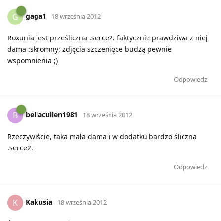
gaga1
G
18 września 2012
Roxunia jest prześliczna :serce2: faktycznie prawdziwa z niej
dama :skromny: zdjęcia szczenięce budzą pewnie
wspomnienia ;)
Odpowiedz
bellacullen1981
B
18 września 2012
Rzeczywiście, taka mała dama i w dodatku bardzo śliczna
:serce2:
Odpowiedz
Kakusia
K
18 września 2012