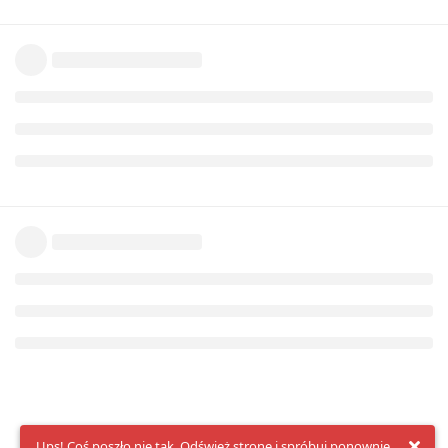
Ups! Coś poszło nie tak. Odśwież stronę i spróbuj ponownie.