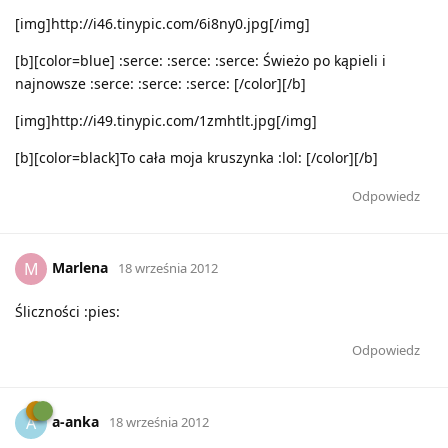
[img]http://i46.tinypic.com/6i8ny0.jpg[/img]
[b][color=blue] :serce: :serce: :serce: Świeżo po kąpieli i
najnowsze :serce: :serce: :serce: [/color][/b]
[img]http://i49.tinypic.com/1zmhtlt.jpg[/img]
[b][color=black]To cała moja kruszynka :lol: [/color][/b]
Odpowiedz
Marlena
M
18 września 2012
Śliczności :pies:
Odpowiedz
a-anka
A
18 września 2012