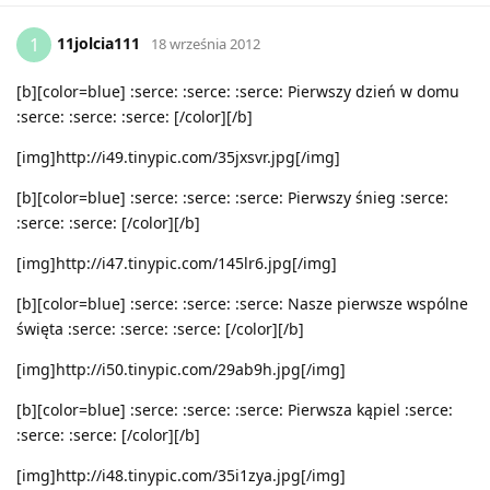
11jolcia111
1
18 września 2012
[b][color=blue] :serce: :serce: :serce: Pierwszy dzień w domu
:serce: :serce: :serce: [/color][/b]
[img]http://i49.tinypic.com/35jxsvr.jpg[/img]
[b][color=blue] :serce: :serce: :serce: Pierwszy śnieg :serce:
:serce: :serce: [/color][/b]
[img]http://i47.tinypic.com/145lr6.jpg[/img]
[b][color=blue] :serce: :serce: :serce: Nasze pierwsze wspólne
święta :serce: :serce: :serce: [/color][/b]
[img]http://i50.tinypic.com/29ab9h.jpg[/img]
[b][color=blue] :serce: :serce: :serce: Pierwsza kąpiel :serce:
:serce: :serce: [/color][/b]
[img]http://i48.tinypic.com/35i1zya.jpg[/img]