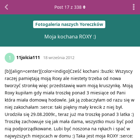
Post
17
z
338
Fotogaleria naszych Yoreczków
Moja kochana ROXY :)
11jolcia111
1
18 września 2012
[b][align=center][color=indigo]Cześć kochani :buzki: Wszyscy
raczej pamiętają moją Roxy ale niestety trzeba od nowa
tworzyć stronkę więc przedstawię wam moją kruszynkę. Moją
Roxy kupiłam gdy miała troszkę ponad 3 miesiące od Pani
która miała domową hodowle. Jak ją zobaczyłam od razu się w
niej zakochałam :serce: taki piękny mały krecik z niej był.
Urodziła się 29.08.2009r., teraz już ma troszkę ponad 3 latka :)
Troszkę zachowuje się jak mała dama, wszystko musi być pod
nią podporządkowane. Lubi być noszona na rękach i spać w
najwyższych miejscach w domu :) Taka jest moja ROXY :serce: