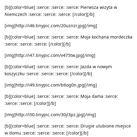
[b][color=blue] :serce: :serce: :serce: Pierwsza wizyta w
Niemczech :serce: :serce: :serce: [/color][/b]
[img]http://i46.tinypic.com/20uznzr.jpg[/img]
[b][color=blue] :serce: :serce: :serce: Moja kochana mordeczka
:serce: :serce: :serce: [/color][/b]
[img]http://i47.tinypic.com/v475tw.jpg[/img]
[b][color=blue] :serce: :serce: :serce: Jazda w nowym
koszyczku :serce: :serce: :serce: [/color][/b]
[img]http://i49.tinypic.com/b6og0n.jpg[/img]
[b][color=blue] :serce: :serce: :serce: Moja dama :serce:
:serce: :serce: [/color][/b]
[img]http://i50.tinypic.com/30jl3pz.jpg[/img]
[b][color=blue] :serce: :serce: :serce: Drugie ulubione miejsce
w domu :serce: :serce: :serce: [/color][/b]