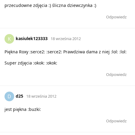
przecudowne zdjęcia :) śliczna dziewczynka :)
Odpowiedz
kasiulek123333
K
18 września 2012
Piękna Roxy :serce2: :serce2: Prawdziwa dama z niej :lol: :lol:
Super zdjęcia :okok: :okok:
Odpowiedz
d25
D
18 września 2012
jest piękna :buzki:
Odpowiedz