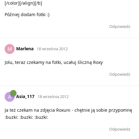
[/color][/align][/b]
Później dodam fotki :)
Odpowiedz
Marlena
M
18 września 2012
Jolu, teraz czekamy na fotki, ucałuj śliczną Roxy
Odpowiedz
Asia_117
A
18 września 2012
Ja też czekam na zdjęcia Roxuni - chętnie ją sobie przypomnę
:buzki: :buzki: :buzki:
Odpowiedz