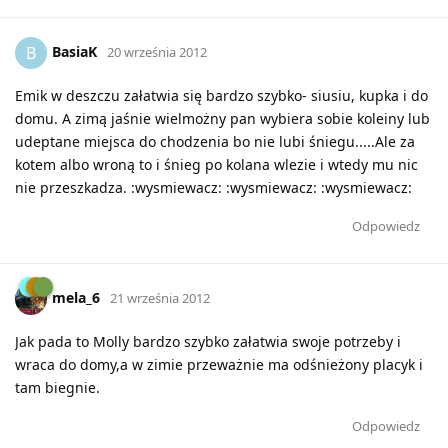
BasiaK
B
20 września 2012
Emik w deszczu załatwia się bardzo szybko- siusiu, kupka i do
domu. A zimą jaśnie wielmożny pan wybiera sobie koleiny lub
udeptane miejsca do chodzenia bo nie lubi śniegu.....Ale za
kotem albo wroną to i śnieg po kolana wlezie i wtedy mu nic
nie przeszkadza. :wysmiewacz: :wysmiewacz: :wysmiewacz:
Odpowiedz
mela_6
21 września 2012
Jak pada to Molly bardzo szybko załatwia swoje potrzeby i
wraca do domy,a w zimie przeważnie ma odśnieżony placyk i
tam biegnie.
Odpowiedz