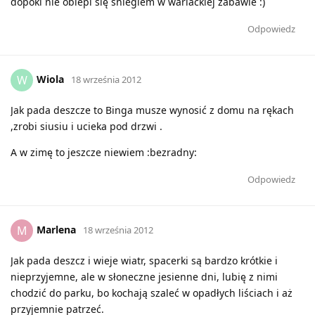
dopóki nie oblepi się śniegiem w wariackiej zabawie :)
Odpowiedz
Wiola
W
18 września 2012
Jak pada deszcze to Binga musze wynosić z domu na rękach
,zrobi siusiu i ucieka pod drzwi .
A w zimę to jeszcze niewiem :bezradny:
Odpowiedz
Marlena
M
18 września 2012
Jak pada deszcz i wieje wiatr, spacerki są bardzo krótkie i
nieprzyjemne, ale w słoneczne jesienne dni, lubię z nimi
chodzić do parku, bo kochają szaleć w opadłych liściach i aż
przyjemnie patrzeć.