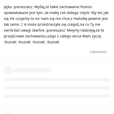
Jejku :pocieszacz: Myślę,że takie zachowanie Pumisi
spowodowane jest tym ,że małej coś dolega :mysli: My też jak
się zle czujemy to nic nam się nie chce,z malutką pewnie jest
tak samo :| A może przestraszyła się czegoś,na co Ty nie
zwróciłaś uwagi skarbie :pocieszacz: Miejmy nadzieję,że to
przejściowe zachowanie,czego z całego serca Wam życzę
:buziak: :buziak: :buziak: :buziak:
Odpowiedz