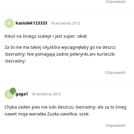
Odpowiedz
kasiulek123333
K
18 września 2012
Kikuś na śniegu szaleje i jest super :okok:
Za to nie ma takiej siły,która wyciągnęłaby go na deszcz
:bezradny: Nie pomagają żadne pelerynki,ani kurteczki
:bezradny:
Odpowiedz
gaga1
G
18 września 2012
Chyba żaden pies nie lubi deszczu :bezradny: ale za to śnieg
nawet moja wariatka Zuzka uwielbia :szok:
Odpowiedz