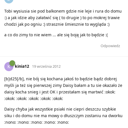
Tobi wysiusia sie pod balkonem gdzie nie leje i rura do domu
:) a jak idzie aby załatwić się ( to drugie ) to po mokrej trawie
chodzi jak po ogniu :) strasznie śmiesznie to wygląda :)
a co do zimy to nie wiem ... ale się boję jak to będzie :(
Odpowiedz
kinia12
K
19 września 2012
[b]d25[/b], nie bój się kochana jakoś to będzie bądz dobrej
myśli ja też się pierwszej zimy Daisy bałam a tu sie okazało że
daisy kocha snieg i jest OK i przestałam się martwić :okok:
:okok: :okok: :okok: :okok: :okok:
Daisy chyba jak wszystkie psiaki nie ciepri deszczu szybkie
siku i do domu nie ma mowy o dłuszczym zostaniu na dworku
:nono: :nono: :nono: :nono: :nono: