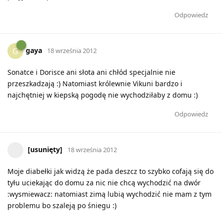
Odpowiedz
gaya
G
18 września 2012
Sonatce i Dorisce ani słota ani chłód specjalnie nie
przeszkadzają :) Natomiast królewnie Vikuni bardzo i
najchętniej w kiepską pogodę nie wychodziłaby z domu :)
Odpowiedz
[usunięty]
18 września 2012
Moje diabełki jak widzą że pada deszcz to szybko cofają się do
tyłu uciekając do domu za nic nie chcą wychodzić na dwór
:wysmiewacz: natomiast zimą lubią wychodzić nie mam z tym
problemu bo szaleją po śniegu :)