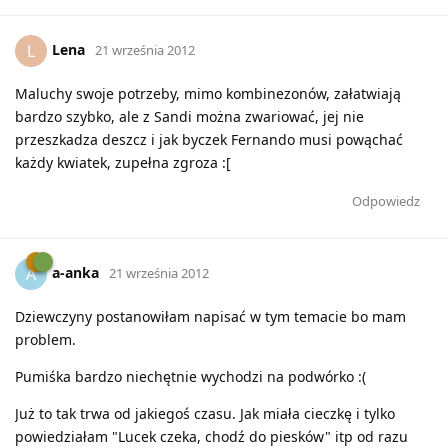
Lena
L
21 września 2012
Maluchy swoje potrzeby, mimo kombinezonów, załatwiają
bardzo szybko, ale z Sandi można zwariować, jej nie
przeszkadza deszcz i jak byczek Fernando musi powąchać
każdy kwiatek, zupełna zgroza :[
Odpowiedz
a-anka
A
21 września 2012
Dziewczyny postanowiłam napisać w tym temacie bo mam
problem.
Pumiśka bardzo niechętnie wychodzi na podwórko :(
Już to tak trwa od jakiegoś czasu. Jak miała cieczkę i tylko
powiedziałam "Lucek czeka, chodź do piesków" itp od razu