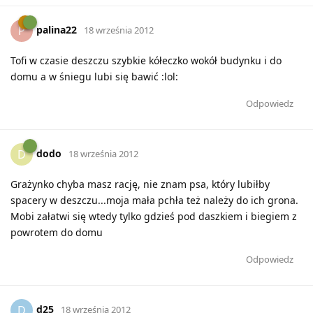
palina22
P
18 września 2012
Tofi w czasie deszczu szybkie kółeczko wokół budynku i do
domu a w śniegu lubi się bawić :lol:
Odpowiedz
dodo
D
18 września 2012
Grażynko chyba masz rację, nie znam psa, który lubiłby
spacery w deszczu...moja mała pchła też należy do ich grona.
Mobi załatwi się wtedy tylko gdzieś pod daszkiem i biegiem z
powrotem do domu
Odpowiedz
d25
D
18 września 2012