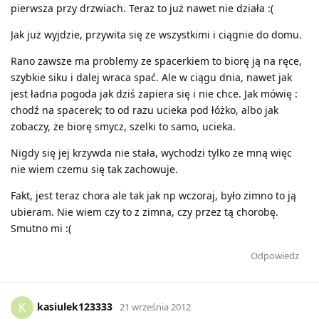
pierwsza przy drzwiach. Teraz to już nawet nie działa :(
Jak już wyjdzie, przywita się ze wszystkimi i ciągnie do domu.
Rano zawsze ma problemy ze spacerkiem to biorę ją na ręce,
szybkie siku i dalej wraca spać. Ale w ciągu dnia, nawet jak
jest ładna pogoda jak dziś zapiera się i nie chce. Jak mówię :
chodź na spacerek; to od razu ucieka pod łóżko, albo jak
zobaczy, że biorę smycz, szelki to samo, ucieka.
Nigdy się jej krzywda nie stała, wychodzi tylko ze mną więc
nie wiem czemu się tak zachowuje.
Fakt, jest teraz chora ale tak jak np wczoraj, było zimno to ją
ubieram. Nie wiem czy to z zimna, czy przez tą chorobę.
Smutno mi :(
Odpowiedz
kasiulek123333
K
21 września 2012