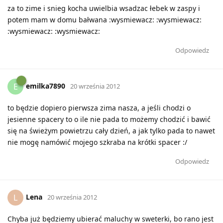
za to zime i snieg kocha uwielbia wsadzac łebek w zaspy i
potem mam w domu bałwana :wysmiewacz: :wysmiewacz:
:wysmiewacz: :wysmiewacz:
Odpowiedz
emilka7890
E
20 września 2012
to będzie dopiero pierwsza zima nasza, a jeśli chodzi o
jesienne spacery to o ile nie pada to możemy chodzić i bawić
się na świeżym powietrzu cały dzień, a jak tylko pada to nawet
nie mogę namówić mojego szkraba na krótki spacer :/
Odpowiedz
Lena
L
20 września 2012
Chyba już będziemy ubierać maluchy w sweterki, bo rano jest