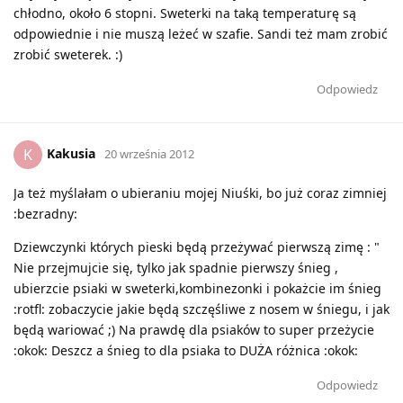
chłodno, około 6 stopni. Sweterki na taką temperaturę są
odpowiednie i nie muszą leżeć w szafie. Sandi też mam zrobić
zrobić sweterek. :)
Odpowiedz
Kakusia
K
20 września 2012
Ja też myślałam o ubieraniu mojej Niuśki, bo już coraz zimniej
:bezradny:
Dziewczynki których pieski będą przeżywać pierwszą zimę : "
Nie przejmujcie się, tylko jak spadnie pierwszy śnieg ,
ubierzcie psiaki w sweterki,kombinezonki i pokażcie im śnieg
:rotfl: zobaczycie jakie będą szczęśliwe z nosem w śniegu, i jak
będą wariować ;) Na prawdę dla psiaków to super przeżycie
:okok: Deszcz a śnieg to dla psiaka to DUŻA różnica :okok:
Odpowiedz