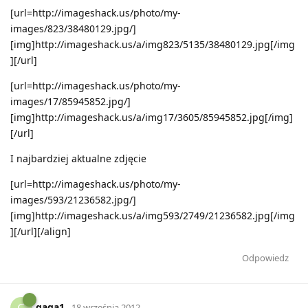
[url=http://imageshack.us/photo/my-
images/823/38480129.jpg/]
[img]http://imageshack.us/a/img823/5135/38480129.jpg[/img
][/url]
[url=http://imageshack.us/photo/my-
images/17/85945852.jpg/]
[img]http://imageshack.us/a/img17/3605/85945852.jpg[/img]
[/url]
I najbardziej aktualne zdjęcie
[url=http://imageshack.us/photo/my-
images/593/21236582.jpg/]
[img]http://imageshack.us/a/img593/2749/21236582.jpg[/img
][/url][/align]
Odpowiedz
gaga1
G
18 września 2012