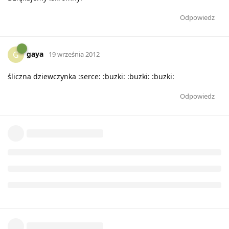
Odpowiedz
gaya
G
19 września 2012
śliczna dziewczynka :serce: :buzki: :buzki: :buzki:
Odpowiedz