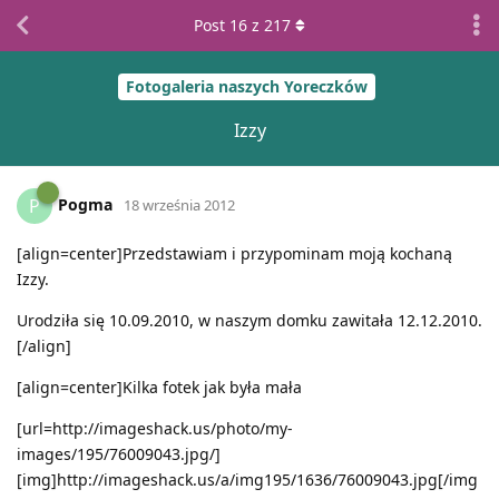
Post
16
z
217
Fotogaleria naszych Yoreczków
Izzy
Pogma
P
18 września 2012
[align=center]Przedstawiam i przypominam moją kochaną
Izzy.
Urodziła się 10.09.2010, w naszym domku zawitała 12.12.2010.
[/align]
[align=center]Kilka fotek jak była mała
[url=http://imageshack.us/photo/my-
images/195/76009043.jpg/]
[img]http://imageshack.us/a/img195/1636/76009043.jpg[/img