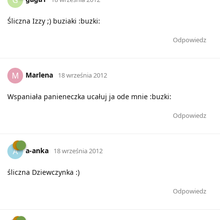
Śliczna Izzy ;) buziaki :buzki:
Odpowiedz
Marlena
M
18 września 2012
Wspaniała panieneczka ucałuj ja ode mnie :buzki:
Odpowiedz
a-anka
A
18 września 2012
śliczna Dziewczynka :)
Odpowiedz