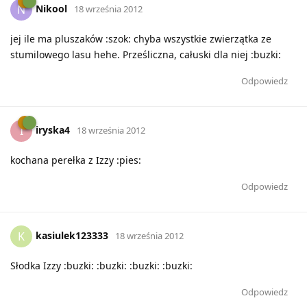
Nikool
N
18 września 2012
jej ile ma pluszaków :szok: chyba wszystkie zwierzątka ze
stumilowego lasu hehe. Prześliczna, całuski dla niej :buzki:
Odpowiedz
iryska4
I
18 września 2012
kochana perełka z Izzy :pies:
Odpowiedz
kasiulek123333
K
18 września 2012
Słodka Izzy :buzki: :buzki: :buzki: :buzki:
Odpowiedz