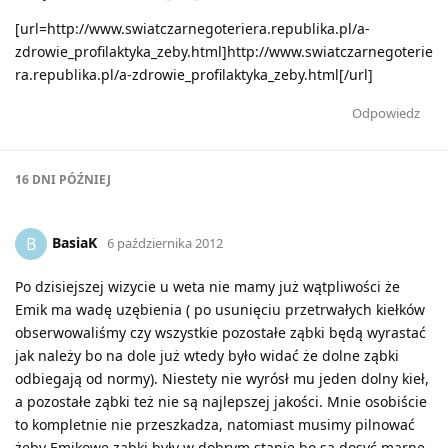
[url=http://www.swiatczarnegoteriera.republika.pl/a-
zdrowie_profilaktyka_zeby.html]http://www.swiatczarnegoterie
ra.republika.pl/a-zdrowie_profilaktyka_zeby.html[/url]
Odpowiedz
16 DNI
PÓŹNIEJ
BasiaK
B
6 października 2012
Po dzisiejszej wizycie u weta nie mamy już wątpliwości że
Emik ma wadę uzębienia ( po usunięciu przetrwałych kiełków
obserwowaliśmy czy wszystkie pozostałe ząbki będą wyrastać
jak należy bo na dole już wtedy było widać że dolne ząbki
odbiegają od normy). Niestety nie wyrósł mu jeden dolny kieł,
a pozostałe ząbki też nie są najlepszej jakości. Mnie osobiście
to kompletnie nie przeszkadza, natomiast musimy pilnować
żeby Emikowe ząbki były w dobrym stanie bo są dosyć marne.