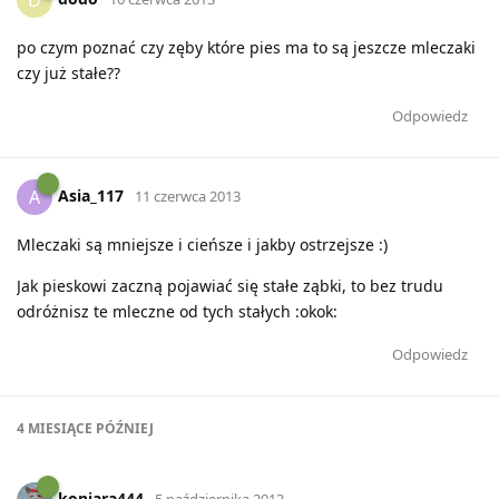
po czym poznać czy zęby które pies ma to są jeszcze mleczaki
czy już stałe??
Odpowiedz
Asia_117
A
11 czerwca 2013
Mleczaki są mniejsze i cieńsze i jakby ostrzejsze :)
Jak pieskowi zaczną pojawiać się stałe ząbki, to bez trudu
odróżnisz te mleczne od tych stałych :okok:
Odpowiedz
4 MIESIĄCE
PÓŹNIEJ
koniara444
5 października 2013