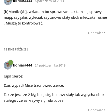
koniara444
6 października 2013
[b]Monika[/b], wkładam bo sprawdzam jak tam się sprawy
mają, czy jakiś wyleciał, czy znowu stały obok mleczaka rośnie
. Muszę to kontrolować.
Odpowiedz
18 DNI
PÓŹNIEJ
koniara444
24 października 2013
Jupi! :serce:
Dziś wypadł Mice trzonowiec :serce:
Tak że jeszcze 2 kły, boję się, bo lewy stały tak wypycha obok
stałego , że aż krzywy się robi :uoee:
Odpowiedz