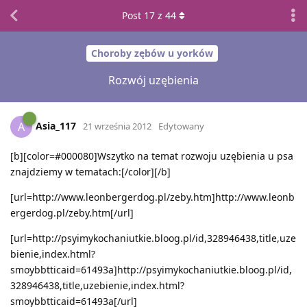
Post
17
z
44
Choroby zębów u yorków
Rozwój uzębienia
Asia_117
A
21 września 2012
Edytowany
[b][color=#000080]Wszytko na temat rozwoju uzębienia u psa
znajdziemy w tematach:[/color][/b]
[url=http://www.leonbergerdog.pl/zeby.htm]http://www.leonb
ergerdog.pl/zeby.htm[/url]
[url=http://psyimykochaniutkie.bloog.pl/id,328946438,title,uze
bienie,index.html?
smoybbtticaid=61493a]http://psyimykochaniutkie.bloog.pl/id,
328946438,title,uzebienie,index.html?
smoybbtticaid=61493a[/url]