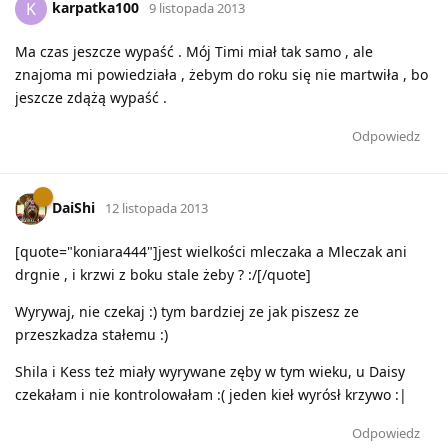
karpatka100
K
9 listopada 2013
Ma czas jeszcze wypaść . Mój Timi miał tak samo , ale
znajoma mi powiedziała , żebym do roku się nie martwiła , bo
jeszcze zdążą wypaść .
Odpowiedz
DaiShi
12 listopada 2013
[quote="koniara444"]jest wielkości mleczaka a Mleczak ani
drgnie , i krzwi z boku stale żeby ? :/[/quote]
Wyrywaj, nie czekaj :) tym bardziej ze jak piszesz ze
przeszkadza stałemu :)
Shila i Kess też miały wyrywane zęby w tym wieku, u Daisy
czekałam i nie kontrolowałam :( jeden kieł wyrósł krzywo :|
Odpowiedz