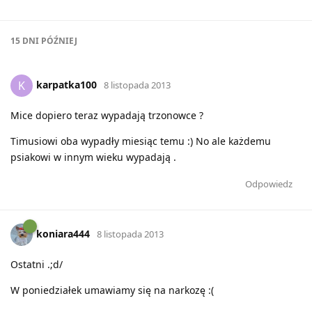
15 DNI
PÓŹNIEJ
karpatka100
K
8 listopada 2013
Mice dopiero teraz wypadają trzonowce ?
Timusiowi oba wypadły miesiąc temu :) No ale każdemu
psiakowi w innym wieku wypadają .
Odpowiedz
koniara444
8 listopada 2013
Ostatni .;d/
W poniedziałek umawiamy się na narkozę :(