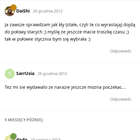
DaiShi
26 grudnia 2012
Ja zawsze sprawdzam jak kły (stałe, czyli te co wyrastają) dojdą
do połowy starych ;) myślę że jeszcze macie troszkę czasu ;)
tak w połowie stycznia bym się wybrała :)
Odpowiedz
SarrUsia
S
26 grudnia 2012
Tez mi sie wydawalo ze narazie jeszcze mozna poczekac...
Odpowiedz
5 MIESIĘCY
PÓŹNIEJ
dodo
D
10 czerwca 2013