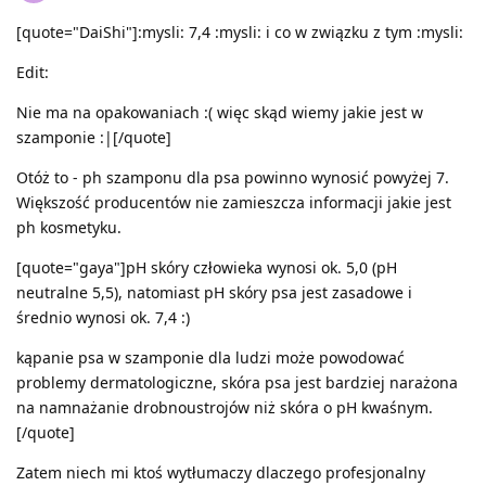
[quote="DaiShi"]:mysli: 7,4 :mysli: i co w związku z tym :mysli:
Edit:
Nie ma na opakowaniach :( więc skąd wiemy jakie jest w
szamponie :|[/quote]
Otóż to - ph szamponu dla psa powinno wynosić powyżej 7.
Większość producentów nie zamieszcza informacji jakie jest
ph kosmetyku.
[quote="gaya"]pH skóry człowieka wynosi ok. 5,0 (pH
neutralne 5,5), natomiast pH skóry psa jest zasadowe i
średnio wynosi ok. 7,4 :)
kąpanie psa w szamponie dla ludzi może powodować
problemy dermatologiczne, skóra psa jest bardziej narażona
na namnażanie drobnoustrojów niż skóra o pH kwaśnym.
[/quote]
Zatem niech mi ktoś wytłumaczy dlaczego profesjonalny