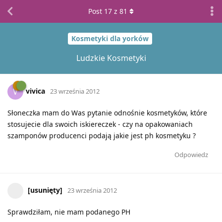
Post
17
z
81
Kosmetyki dla yorków
Ludzkie Kosmetyki
vivica
V
23 września 2012
Słoneczka mam do Was pytanie odnośnie kosmetyków, które
stosujecie dla swoich iskiereczek - czy na opakowaniach
szamponów producenci podają jakie jest ph kosmetyku ?
Odpowiedz
[usunięty]
23 września 2012
Sprawdziłam, nie mam podanego PH