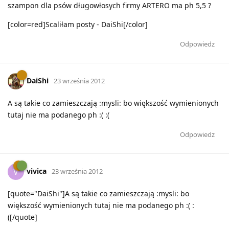
szampon dla psów długowłosych firmy ARTERO ma ph 5,5 ?
[color=red]Scaliłam posty - DaiShi[/color]
Odpowiedz
DaiShi
23 września 2012
A są takie co zamieszczają :mysli: bo większość wymienionych
tutaj nie ma podanego ph :( :(
Odpowiedz
vivica
V
23 września 2012
[quote="DaiShi"]A są takie co zamieszczają :mysli: bo
większość wymienionych tutaj nie ma podanego ph :( :
([/quote]