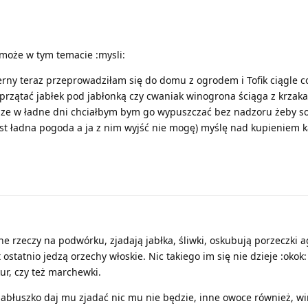
 może w tym temacie :mysli:
żerny teraz przeprowadziłam się do domu z ogrodem i Tofik ciągle c
przątać jabłek pod jabłonką czy cwaniak winogrona ściąga z krzaka
m ze w ładne dni chciałbym bym go wypuszczać bez nadzoru żeby s
est ładna pogoda a ja z nim wyjść nie mogę) myślę nad kupieniem 
ne rzeczy na podwórku, zjadają jabłka, śliwki, oskubują porzeczki a
statnio jedzą orzechy włoskie. Nic takiego im się nie dzieje :okok:
kur, czy też marchewki.
abłuszko daj mu zjadać nic mu nie będzie, inne owoce również, w