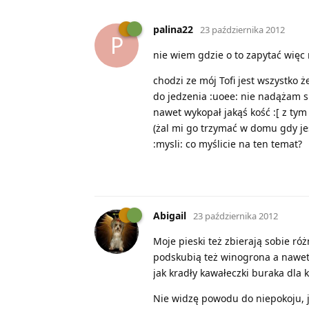
palina22
23 października 2012
P
nie wiem gdzie o to zapytać więc
chodzi ze mój Tofi jest wszystko 
do jedzenia :uoee: nie nadążam s
nawet wykopał jakąś kość :[ z ty
(żal mi go trzymać w domu gdy j
:mysli: co myślicie na ten temat?
Abigail
23 października 2012
Moje pieski też zbierają sobie róż
podskubią też winogrona a nawet o
jak kradły kawałeczki buraka dla 
Nie widzę powodu do niepokoju, j