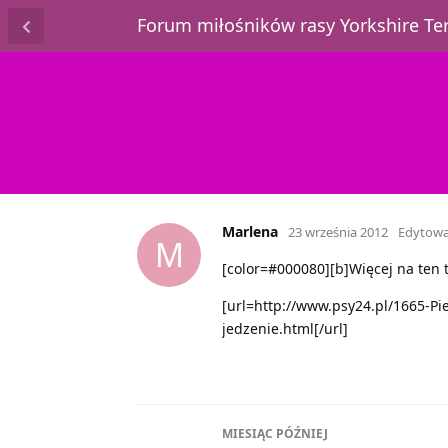
Forum miłośników rasy Yorkshire T
Marlena
23 września 2012
Edytow
M
[color=#000080][b]Więcej na ten t
[url=http://www.psy24.pl/1665-Pi
jedzenie.html[/url]
MIESIĄC
PÓŹNIEJ