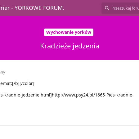
errier - YORKOWE FORUM.
Wychowanie yorków
Kradzieże jedzenia
any
emat:[/b][/color]
es-kradnie-jedzenie.html]http://www.psy24.pl/1665-Pies-kradnie-