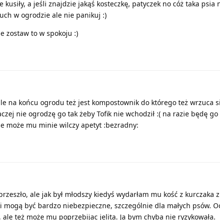
kusiły, a jeśli znajdzie jakąś kosteczkę, patyczek no cóż taka psia n
uch w ogrodzie ale nie panikuj :)
e zostaw to w spokoju :)
le na końcu ogrodu też jest kompostownik do którego też wrzuca si
raczej nie ogrodzę go tak żeby Tofik nie wchodził :( na razie będę g
 może mu minie wilczy apetyt :bezradny:
rzeszło, ale jak był młodszy kiedyś wydarłam mu kość z kurczaka z
ki mogą być bardzo niebezpieczne, szczególnie dla małych psów. O
e, ale też może mu poprzebijac jelita. Ja bym chyba nie ryzykowała.