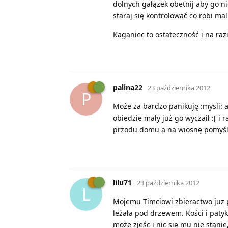
dolnych gałązek obetnij aby go nie 
staraj się kontrolować co robi mal
Kaganiec to ostateczność i na razi
palina22
23 października 2012
P
Może za bardzo panikuję :mysli: a
obiedzie mały już go wyczaił :[ i 
przodu domu a na wiosnę pomyśle
lilu71
23 października 2012
L
Mojemu Timciowi zbieractwo juz p
leżała pod drzewem. Kości i paty
może zjeśc i nic się mu nie stani