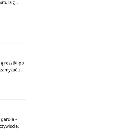
atura ;) ,
Odpowiedz
ę resztki po
o zamykać z
Odpowiedz
 gardła -
czywiscie,