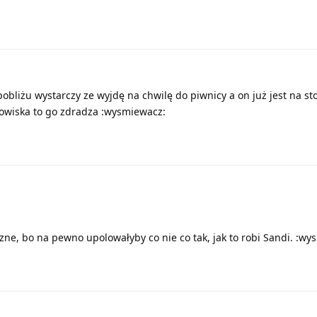
obliżu wystarczy ze wyjdę na chwilę do piwnicy a on już jest na sto
egowiska to go zdradza :wysmiewacz:
zne, bo na pewno upolowałyby co nie co tak, jak to robi Sandi. :wy