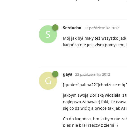
Serducho
23 października 2012
S
Mój jak był mały też wszystko jad
kagańca nie jest złym pomysłem,l
gaya
23 października 2012
G
[quote="palina22"]chodzi ze mój T
jakbym swoją Doriskę widziała :) t
najlepsza zabawa :) fakt, że czasa
się co dziwić :) a owoce tak jak As
Co do kagańca, hm ja bym nie za
pies nie brał rzeczy z ziemi :)