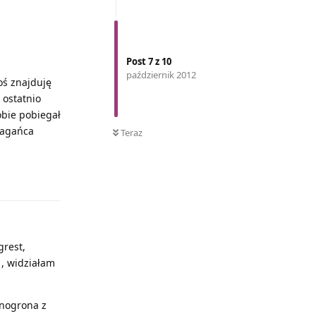
Post
7
z
10
październik 2012
oś znajduję
 ostatnio
obie pobiegał
kagańca
Teraz
Odpowiedz
grest,
 , widziałam
inogrona z