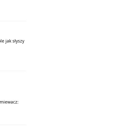
Odpowiedz
le jak słyszy
Odpowiedz
smiewacz:
Odpowiedz