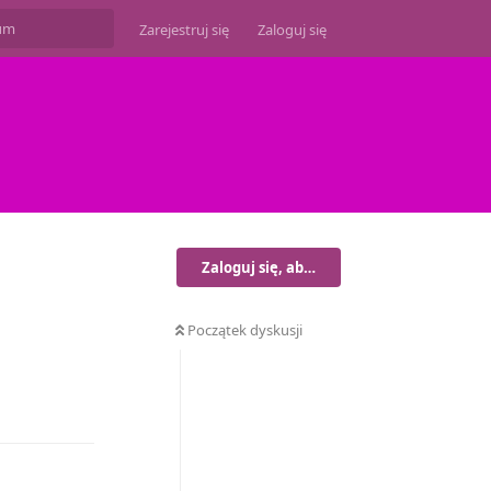
Zarejestruj się
Zaloguj się
Zaloguj się, aby odpisać
Początek dyskusji
Odpowiedz