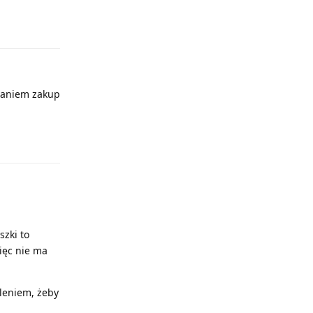
Odpowiedz
zdaniem zakup
Odpowiedz
szki to
więc nie ma
leniem, żeby