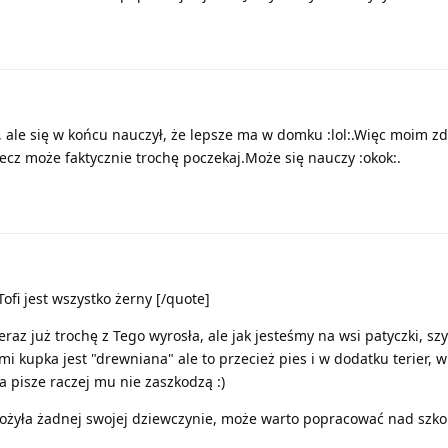
ł, ale się w końcu nauczył, że lepsze ma w domku :lol:.Więc moim 
ecz może faktycznie trochę poczekaj.Może się nauczy :okok:.
ofi jest wszystko żerny [/quote]
eraz już trochę z Tego wyrosła, ale jak jesteśmy na wsi patyczki, szy
mi kupka jest "drewniana" ale to przecież pies i w dodatku terier, 
ia pisze raczej mu nie zaszkodzą :)
łożyła żadnej swojej dziewczynie, może warto popracować nad szko