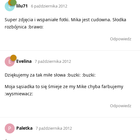
lilu71
L
6 października 2012
Super zdjęcia i wspaniałe fotki. Mika jest cudowna. Słodka
rozbójnica :brawo:
Odpowiedz
Evelina
E
7 października 2012
Dziękujemy za tak miłe słowa :buzki: :buzki:
Moja sąsiadka to się śmieje ze my Mike chyba farbujemy
:wysmiewacz:
Odpowiedz
Paletka
P
7 października 2012