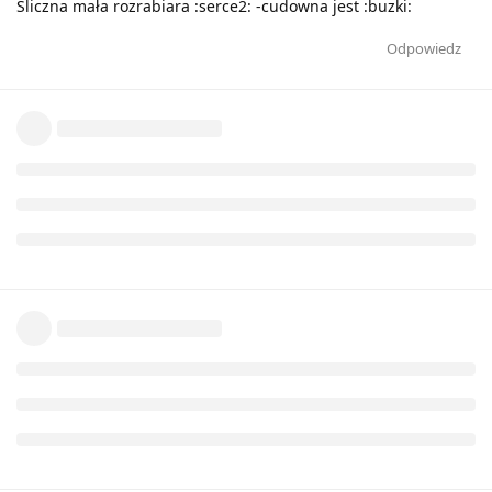
Śliczna mała rozrabiara :serce2: -cudowna jest :buzki:
Odpowiedz