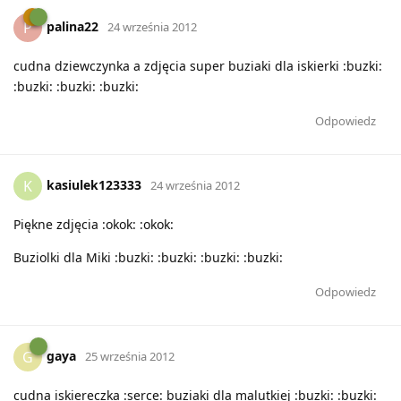
palina22
P
24 września 2012
cudna dziewczynka a zdjęcia super buziaki dla iskierki :buzki:
:buzki: :buzki: :buzki:
Odpowiedz
kasiulek123333
K
24 września 2012
Piękne zdjęcia :okok: :okok:
Buziolki dla Miki :buzki: :buzki: :buzki: :buzki:
Odpowiedz
gaya
G
25 września 2012
cudna iskiereczka :serce: buziaki dla malutkiej :buzki: :buzki: