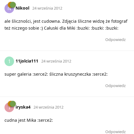
Nikool
N
24 września 2012
ale śliczności, jest cudowna. Zdjęcia śliczne widzę że fotograf
też niczego sobie :) Całuski dla Miki :buzki: :buzki: :buzki:
Odpowiedz
11jolcia111
1
24 września 2012
super galeria :serce2: śliczna kruszyneczka :serce2:
Odpowiedz
iryska4
I
24 września 2012
cudna jest Mika :serce2:
Odpowiedz