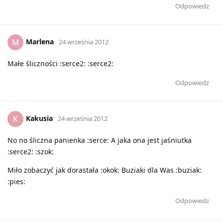
Odpowiedz
Marlena
M
24 września 2012
Małe śliczności :serce2: :serce2:
Odpowiedz
Kakusia
K
24 września 2012
No no śliczna panienka :serce: A jaka ona jest jaśniutka
:serce2: :szok:
Miło zobaczyć jak dorastała :okok: Buziaki dla Was :buziak:
:pies:
Odpowiedz