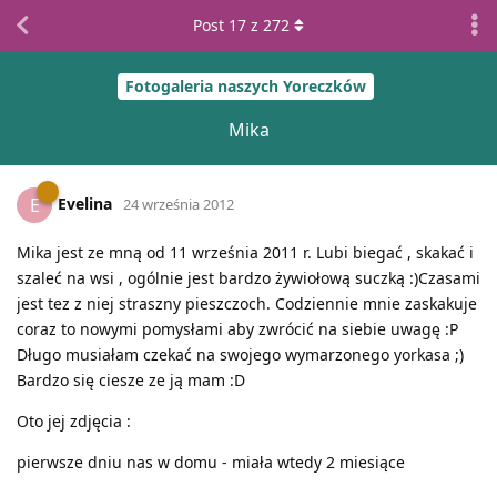
Post
17
z
272
Fotogaleria naszych Yoreczków
Mika
Evelina
E
24 września 2012
Mika jest ze mną od 11 września 2011 r. Lubi biegać , skakać i
szaleć na wsi , ogólnie jest bardzo żywiołową suczką :)Czasami
jest tez z niej straszny pieszczoch. Codziennie mnie zaskakuje
coraz to nowymi pomysłami aby zwrócić na siebie uwagę :P
Długo musiałam czekać na swojego wymarzonego yorkasa ;)
Bardzo się ciesze ze ją mam :D
Oto jej zdjęcia :
pierwsze dniu nas w domu - miała wtedy 2 miesiące