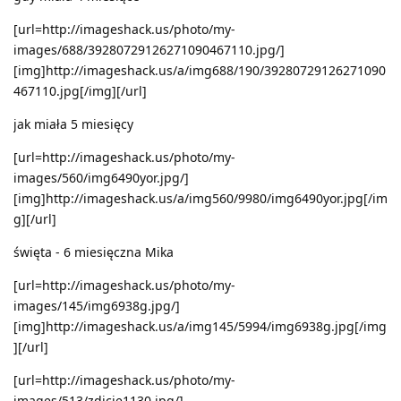
[url=http://imageshack.us/photo/my-
images/688/39280729126271090467110.jpg/]
[img]http://imageshack.us/a/img688/190/39280729126271090
467110.jpg[/img][/url]
jak miała 5 miesięcy
[url=http://imageshack.us/photo/my-
images/560/img6490yor.jpg/]
[img]http://imageshack.us/a/img560/9980/img6490yor.jpg[/im
g][/url]
święta - 6 miesięczna Mika
[url=http://imageshack.us/photo/my-
images/145/img6938g.jpg/]
[img]http://imageshack.us/a/img145/5994/img6938g.jpg[/img
][/url]
[url=http://imageshack.us/photo/my-
images/513/zdjcie1130.jpg/]