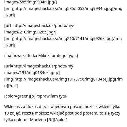
images/585/img9934n.jpg/]
[img]http://imageshack.us/a/img585/5053/img9934n.jpg[/img
][/url]
[url=http://imageshack.us/photo/my-
images/210/img9926z.jpg/]
[img]http://imageshack.us/a/img210/7141/img9926z.jpg[/img
][/url]
i najnowsza fotka Miki z tamtego tyg. :)
[url=http://imageshack.us/photo/my-
images/191/img0134ozj.jpg/]
[img]http://imageshack.us/a/img191/8756/img0134ozj.jpg[/im
g][/url]
[color=green][b]Poprawiłam tytuł
Wkleiłaś za dużo zdjęć - w jednym poście mozesz wkleić tylko
10 zdjęć, resztę możesz wklejać post pod postem, to się tyczy
tylko galerii - Marlena [/b][/color]