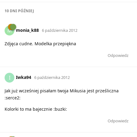
10 DNI
PÓŹNIEJ
monia_k88
M
6 października 2012
Zdjęca cudne. Modelka przepiękna
Odpowiedz
Iwka94
I
6 października 2012
Jak już wcześniej pisałam twoja Mikusia jest prześliczna
:serce2:
Kolorki to ma bajecznie :buzki:
Odpowiedz