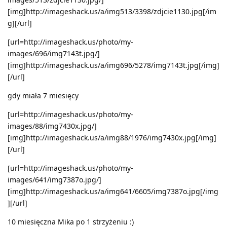
[img]http://imageshack.us/a/img513/3398/zdjcie1130.jpg[/im
g][/url]
[url=http://imageshack.us/photo/my-
images/696/img7143t.jpg/]
[img]http://imageshack.us/a/img696/5278/img7143t.jpg[/img]
[/url]
gdy miała 7 miesięcy
[url=http://imageshack.us/photo/my-
images/88/img7430x.jpg/]
[img]http://imageshack.us/a/img88/1976/img7430x.jpg[/img]
[/url]
[url=http://imageshack.us/photo/my-
images/641/img7387o.jpg/]
[img]http://imageshack.us/a/img641/6605/img7387o.jpg[/img
][/url]
10 miesięczna Mika po 1 strzyżeniu :)