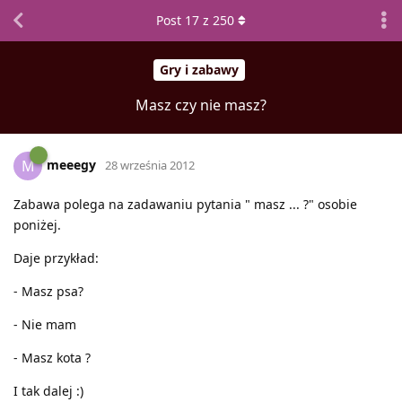
Post
17
z
250
Gry i zabawy
Masz czy nie masz?
meeegy
M
28 września 2012
Zabawa polega na zadawaniu pytania " masz ... ?" osobie
poniżej.
Daje przykład:
- Masz psa?
- Nie mam
- Masz kota ?
I tak dalej :)