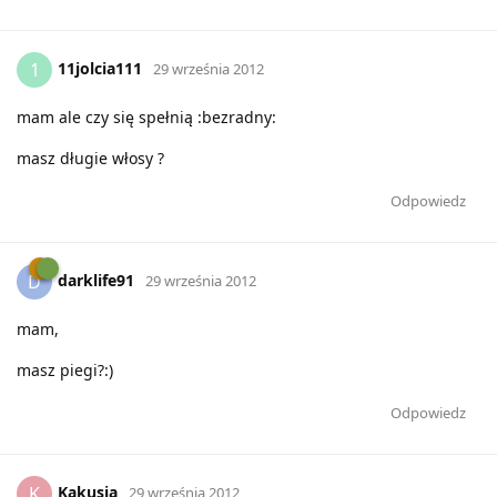
11jolcia111
1
29 września 2012
mam ale czy się spełnią :bezradny:
masz długie włosy ?
Odpowiedz
darklife91
D
29 września 2012
mam,
masz piegi?:)
Odpowiedz
Kakusia
K
29 września 2012