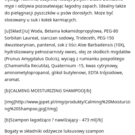
myje i odżywia pozosatwiając łagodny zapach. Idealny także
do pielęgnacji pyszczków u psów dorosłych. Może być
stosowany u suk i kotek karmiących.
[u]Skład:[/u] Woda, Betaina kokamidopropylowa, PEG-80
Sorbitan Laureat, siarczan sodowy, Trideceth, PEG-150
dwustearynian, pantenol, sok z liści Aloe Barbadensis (10X),
hydrolizowany pełnoziarnisty owies, olej ze słodkich migdałów
(Prunus Amygdalus Dulcis), wyciąg z rumianku pospolitego
(Chamomilla Recutita), Quaternium -15, kwas cytrynowy,
aminometylopropanol, glikol butylenowi, EDTA trójsodowe,
aromat.
[b]CALMING MOISTURIZING SHAMPOO[/b]
[img]http://www.jppet.pl/img/produkty/Calming%20Moisturizi
ng%20Shampoo.jpg[/img]
[b]Szampon łagodząco ? nawilżający - 473 ml[/b]
Bogaty w składniki odżywcze luksusowy szampon