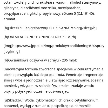
octan tokoferylu, chlorek stearalkonium, alkohol stearynowy,
gliceryna, diazolidynyl mocznika, metylparaben,
propylparaben, glikol propylenowy, żółcień 5 (C.I.19140),
aromat.
[b][size=150][color=brown]DO CZESANIA[/color][/size][/b]
[b]OATMEAL CONDITIONING SPRAY ? SPA[/b]
[img]http://www.jppet.pl/img/produkty/conditioning%20spray
.jpg[/img]
[b]Owsiankowa odżywka w sprayu - 236 ml[/b]
Innowacyjna formuła stworzona specjalnie w celu utrzymania
pięknego wyglądu każdego psa i kota. Penetruje i regeneruje
skórę i włosie jednocześnie ułatwiając rozczesywanie. Idealna
pomiędzy wizytami w salonie fryzjerskim. Nadaje włosiu
piękny połysk jednocześnie odświeżając.
[u]Skład:[/u] Woda, cyklometikon, chlorek dicetyldimonium,
pantenol, wyciąg z rumianku pospolitego (Chamomilla