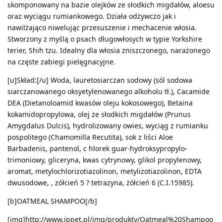
skomponowany na bazie olejków ze słodkich migdałów, aloesu
oraz wyciągu rumiankowego. Działa odżywczo jak i
nawilżająco niwelując przesuszenie i mechacenie włosia.
Stworzony z myślą o psach długowłosych w typie Yorkshire
terier, Shih tzu. Idealny dla włosia zniszczonego, narażonego
na częste zabiegi pielęgnacyjne.
[u]Skład:[/u] Woda, lauretosiarczan sodowy (sól sodowa
siarczanowanego oksyetylenowanego alkoholu tł.), Cacamide
DEA (Dietanoloamid kwasów oleju kokosowego), Betaina
kokamidopropylowa, olej ze słodkich migdałów (Prunus
Amygdalus Dulcis), hydrolizowany owies, wyciąg z rumianku
pospolitego (Chamomilla Recutita), sok z liści Aloe
Barbadenis, pantenol, c hlorek guar-hydroksypropylo-
trimoniowy, gliceryna, kwas cytrynowy, glikol propylenowy,
aromat, metylochlorizotiazolinon, metylizotiazolinon, EDTA
dwusodowe, , zółcień 5 ? tetrazyna, żółcień 6 (C.I.15985).
[b]OATMEAL SHAMPOO[/b]
[img]http://www.jppet.pl/img/produkty/Oatmeal%20Shampoo