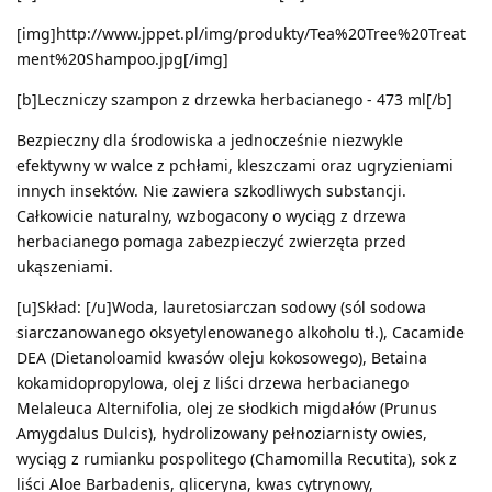
[img]http://www.jppet.pl/img/produkty/Tea%20Tree%20Treat
ment%20Shampoo.jpg[/img]
[b]Leczniczy szampon z drzewka herbacianego - 473 ml[/b]
Bezpieczny dla środowiska a jednocześnie niezwykle
efektywny w walce z pchłami, kleszczami oraz ugryzieniami
innych insektów. Nie zawiera szkodliwych substancji.
Całkowicie naturalny, wzbogacony o wyciąg z drzewa
herbacianego pomaga zabezpieczyć zwierzęta przed
ukąszeniami.
[u]Skład: [/u]Woda, lauretosiarczan sodowy (sól sodowa
siarczanowanego oksyetylenowanego alkoholu tł.), Cacamide
DEA (Dietanoloamid kwasów oleju kokosowego), Betaina
kokamidopropylowa, olej z liści drzewa herbacianego
Melaleuca Alternifolia, olej ze słodkich migdałów (Prunus
Amygdalus Dulcis), hydrolizowany pełnoziarnisty owies,
wyciąg z rumianku pospolitego (Chamomilla Recutita), sok z
liści Aloe Barbadenis, gliceryna, kwas cytrynowy,