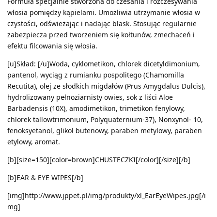
Formuła specjalnie stworzona do czesania i rozczesywania
włosia pomiędzy kąpielami. Umożliwia utrzymanie włosia w
czystości, odświeżając i nadając blask. Stosując regularnie
zabezpiecza przed tworzeniem się kołtunów, zmechaceń i
efektu filcowania się włosia.
[u]Skład: [/u]Woda, cyklometikon, chlorek dicetyldimonium,
pantenol, wyciąg z rumianku pospolitego (Chamomilla
Recutita), olej ze słodkich migdałów (Prus Amygdalus Dulcis),
hydrolizowany pełnoziarnisty owies, sok z liści Aloe
Barbadensis (10X), amodimetikon, trimetikon fenylowy,
chlorek tallowtrimonium, Polyquaternium-37), Nonxynol- 10,
fenoksyetanol, glikol butenowy, paraben metylowy, paraben
etylowy, aromat.
[b][size=150][color=brown]CHUSTECZKI[/color][/size][/b]
[b]EAR & EYE WIPES[/b]
[img]http://www.jppet.pl/img/produkty/xl_EarEyeWipes.jpg[/i
mg]