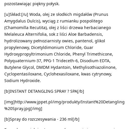
pozostawiając piękny połysk.
[u]Skład:[/u] Woda, olej ze słodkich migdałów (Prunus
Amygdalus Dulcis), wyciąg z rumianku pospolitego
(Chamomilla Recutita), olej z liści drzewa herbacianego
Melaleuca Alternifolia, sok z liści Aloe Barbadensis,
hydrolizowany pełnoziarnisty owies, pantenol, glikol
propylenowy, Dicetyldimonium Chloride, Guar
Hydroxypropyltrimonium Chloride, Phenyl Trimethicone,
Polyquaternium-37, PPG-1 Trideceth-6, Disodium EDTA,
Butylene Glycol, DMDM Hydantoin, Methylisothiazolinone,
Cyclopentasiloxane, Cyclohexasiloxane, kwas cytrynowy,
Sodium Hydroxide.
[b]INSTANT DETANGLING SPRAY ? SPA[/b]
[img]http://www.jppet.pl/img/produkty/Instant%20Detangling
%20Spray.jpg[/img]
[b]Spray do rozczesywania - 236 ml[/b]