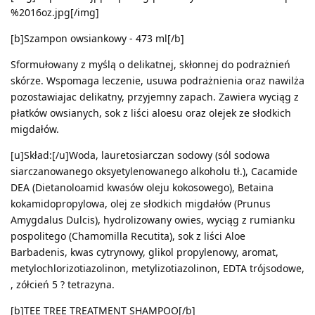
%2016oz.jpg[/img]
[b]Szampon owsiankowy - 473 ml[/b]
Sformułowany z myślą o delikatnej, skłonnej do podrażnień
skórze. Wspomaga leczenie, usuwa podrażnienia oraz nawilża
pozostawiajac delikatny, przyjemny zapach. Zawiera wyciąg z
płatków owsianych, sok z liści aloesu oraz olejek ze słodkich
migdałów.
[u]Skład:[/u]Woda, lauretosiarczan sodowy (sól sodowa
siarczanowanego oksyetylenowanego alkoholu tł.), Cacamide
DEA (Dietanoloamid kwasów oleju kokosowego), Betaina
kokamidopropylowa, olej ze słodkich migdałów (Prunus
Amygdalus Dulcis), hydrolizowany owies, wyciąg z rumianku
pospolitego (Chamomilla Recutita), sok z liści Aloe
Barbadenis, kwas cytrynowy, glikol propylenowy, aromat,
metylochlorizotiazolinon, metylizotiazolinon, EDTA trójsodowe,
, zółcień 5 ? tetrazyna.
[b]TEE TREE TREATMENT SHAMPOO[/b]