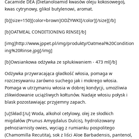
Cacamide DEA (Dietanoloamid kwasów oleju kokosowego),
kwas cytrynowy, glikol butylenowi, aromat.
[b][size=150][color=brown]ODŻYWKI[/color][/size][/b]
[b]OATMEAL CONDITIONING RINSE[/b]
[img]http://www.jppet.pl/img/produkty/Oatmeal%20Condition
ing%20Rinse.jpg[/img]
[b]Owsiankowa odżywka ze spłukiwaniem - 473 ml[/b]
Odżywka przywracająca gładkość włosia, pomaga w
rozczesywaniu zarówno suchego jak i mokrego włosia.
Pomaga w utrzymaniu włosia w dobrej kondycji, umożliwia
zlikwidowanie uciążliwych kołtunów. Nadaje włosiu połysk i
blask pozostawiając przyjemny zapach.
[u]Skład:[/u] Woda, alkohol cetylowy, olej ze słodkich
migdałów (Prunus Amygdalus Dulcis), hydrolizowany
pełnoziarnisty owies, wyciąg z rumianku pospolitego
(Chamomilla Recutita), sok z liści Aloe Barbadensis, pantenol,