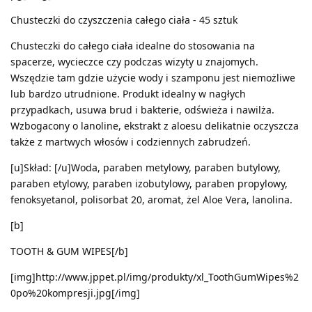
Chusteczki do czyszczenia całego ciała - 45 sztuk
Chusteczki do całego ciała idealne do stosowania na
spacerze, wycieczce czy podczas wizyty u znajomych.
Wszędzie tam gdzie użycie wody i szamponu jest niemożliwe
lub bardzo utrudnione. Produkt idealny w nagłych
przypadkach, usuwa brud i bakterie, odświeża i nawilża.
Wzbogacony o lanoline, ekstrakt z aloesu delikatnie oczyszcza
także z martwych włosów i codziennych zabrudzeń.
[u]Skład: [/u]Woda, paraben metylowy, paraben butylowy,
paraben etylowy, paraben izobutylowy, paraben propylowy,
fenoksyetanol, polisorbat 20, aromat, żel Aloe Vera, lanolina.
[b]
TOOTH & GUM WIPES[/b]
[img]http://www.jppet.pl/img/produkty/xl_ToothGumWipes%2
0po%20kompresji.jpg[/img]