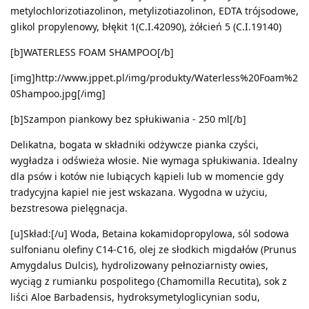
metylochlorizotiazolinon, metylizotiazolinon, EDTA trójsodowe,
glikol propylenowy, błękit 1(C.I.42090), żółcień 5 (C.I.19140)
[b]WATERLESS FOAM SHAMPOO[/b]
[img]http://www.jppet.pl/img/produkty/Waterless%20Foam%2
0Shampoo.jpg[/img]
[b]Szampon piankowy bez spłukiwania - 250 ml[/b]
Delikatna, bogata w składniki odżywcze pianka czyści,
wygładza i odświeża włosie. Nie wymaga spłukiwania. Idealny
dla psów i kotów nie lubiących kąpieli lub w momencie gdy
tradycyjna kapiel nie jest wskazana. Wygodna w użyciu,
bezstresowa pielęgnacja.
[u]Skład:[/u] Woda, Betaina kokamidopropylowa, sól sodowa
sulfonianu olefiny C14-C16, olej ze słodkich migdałów (Prunus
Amygdalus Dulcis), hydrolizowany pełnoziarnisty owies,
wyciąg z rumianku pospolitego (Chamomilla Recutita), sok z
liści Aloe Barbadensis, hydroksymetyloglicynian sodu,