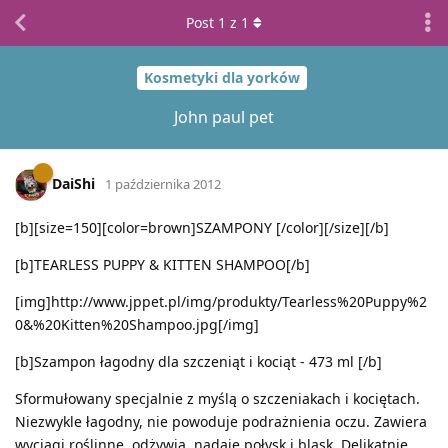
Post
1
z
1
Kosmetyki dla yorków
John paul pet
DaiShi
1 października 2012
[b][size=150][color=brown]SZAMPONY [/color][/size][/b]
[b]TEARLESS PUPPY & KITTEN SHAMPOO[/b]
[img]http://www.jppet.pl/img/produkty/Tearless%20Puppy%2
0&%20Kitten%20Shampoo.jpg[/img]
[b]Szampon łagodny dla szczeniąt i kociąt - 473 ml [/b]
Sformułowany specjalnie z myślą o szczeniakach i kociętach.
Niezwykle łagodny, nie powoduje podrażnienia oczu. Zawiera
wyciągi roślinne, odżywia, nadaje połysk i blask. Delikatnie