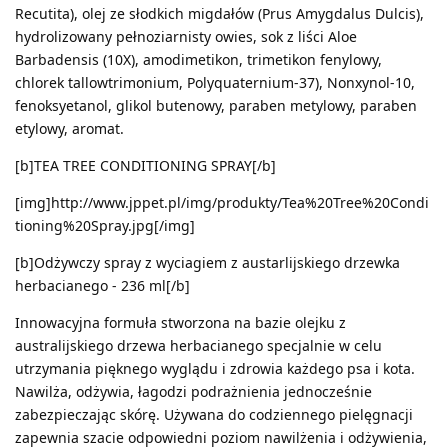
Recutita), olej ze słodkich migdałów (Prus Amygdalus Dulcis),
hydrolizowany pełnoziarnisty owies, sok z liści Aloe
Barbadensis (10X), amodimetikon, trimetikon fenylowy,
chlorek tallowtrimonium, Polyquaternium-37), Nonxynol-10,
fenoksyetanol, glikol butenowy, paraben metylowy, paraben
etylowy, aromat.
[b]TEA TREE CONDITIONING SPRAY[/b]
[img]http://www.jppet.pl/img/produkty/Tea%20Tree%20Condi
tioning%20Spray.jpg[/img]
[b]Odżywczy spray z wyciagiem z austarlijskiego drzewka
herbacianego - 236 ml[/b]
Innowacyjna formuła stworzona na bazie olejku z
australijskiego drzewa herbacianego specjalnie w celu
utrzymania pięknego wyglądu i zdrowia każdego psa i kota.
Nawilża, odżywia, łagodzi podrażnienia jednocześnie
zabezpieczając skórę. Używana do codziennego pielęgnacji
zapewnia szacie odpowiedni poziom nawilżenia i odżywienia,