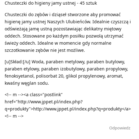
Chusteczki do higieny jamy ustnej - 45 sztuk
Chusteczki do zębów i dziąseł stworzone aby promować
higienę jamy ustnej Naszych Ulubieńców. Idealnie czyszczą i
odświeżają jamę ustną pozostawiając delikatny miętowy
oddech. Stosowane po każdym posiłku pozwolą utrzymać
świeży oddech. Idealne w momencie gdy normalne
szczotkowanie zębów nie jest możliwe.
[u]Skład:[/u] Woda, paraben metylowy, paraben butylowy,
paraben etylowy, paraben izobutylowy, paraben propylowy,
fenoksyetanol, polisorbat 20, glikol propylenowy, aromat,
kwaśny węglan sodu.
<!-- m --><a class="postlink"
href="http://www.jppet.pl/index.php?
q=produkty">http://www.jppet.pl/index.php?q=produkty</a>
<!-- m -->
Odpowiedz