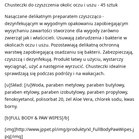
Chusteczki do czyszczenia okolic oczu i uszu - 45 sztuk
Nasączane delikatnym preparatem czyszcząco -
dezynfekującym w wygodnym opakowaniu zapobiegającym
wysychaniu zawartości stworzone dla wygody zarówno
zwierząt jak i właścicieli. Usuwają zabrudzenia i bakterie w
okolicach oczu i uszu. Pozostawiają delikatną ochronną
warstwę zapobiegającą osadzaniu się bakterii. Zabezpieczają,
czyszczą i dezynfekują. Produkt łatwy u użyciu, wystarczy
wyciągnąć, użyć a następnie wyrzucić. Chusteczki idealnie
sprawdzają się podczas podróży i na wakacjach.
[u]Skład: [/u]Woda, paraben metylowy, paraben butylowy,
paraben etylowy, paraben izobutylowy, paraben propylowy,
fenoksyetanol, polisorbat 20, żel Aloe Vera, chlorek sodu, kwas
borny.
[b]FULL BODY & PAW WIPES[/b]
[img]http://www.jppet.pl/img/produkty/xl_FullBodyPawWipes.j
pg[/img]