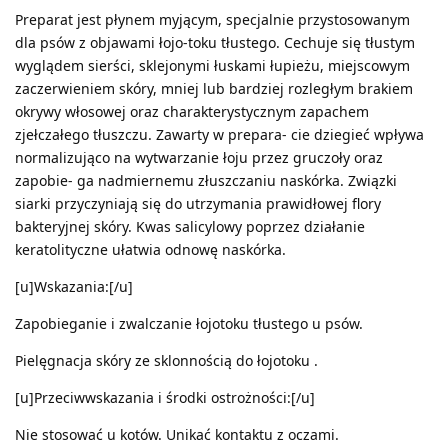
Preparat jest płynem myjącym, specjalnie przystosowanym
dla psów z objawami łojo-toku tłustego. Cechuje się tłustym
wyglądem sierści, sklejonymi łuskami łupieżu, miejscowym
zaczerwieniem skóry, mniej lub bardziej rozległym brakiem
okrywy włosowej oraz charakterystycznym zapachem
zjełczałego tłuszczu. Zawarty w prepara- cie dziegieć wpływa
normalizująco na wytwarzanie łoju przez gruczoły oraz
zapobie- ga nadmiernemu złuszczaniu naskórka. Związki
siarki przyczyniają się do utrzymania prawidłowej flory
bakteryjnej skóry. Kwas salicylowy poprzez działanie
keratolityczne ułatwia odnowę naskórka.
[u]Wskazania:[/u]
Zapobieganie i zwalczanie łojotoku tłustego u psów.
Pielęgnacja skóry ze sklonnością do łojotoku .
[u]Przeciwwskazania i środki ostrożności:[/u]
Nie stosować u kotów. Unikać kontaktu z oczami.