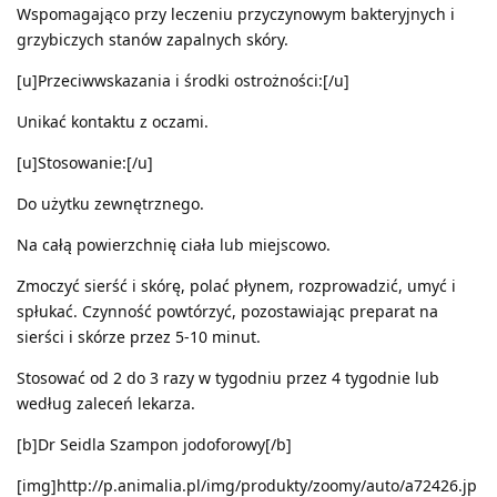
Wspomagająco przy leczeniu przyczynowym bakteryjnych i
grzybiczych stanów zapalnych skóry.
[u]Przeciwwskazania i środki ostrożności:[/u]
Unikać kontaktu z oczami.
[u]Stosowanie:[/u]
Do użytku zewnętrznego.
Na całą powierzchnię ciała lub miejscowo.
Zmoczyć sierść i skórę, polać płynem, rozprowadzić, umyć i
spłukać. Czynność powtórzyć, pozostawiając preparat na
sierści i skórze przez 5-10 minut.
Stosować od 2 do 3 razy w tygodniu przez 4 tygodnie lub
według zaleceń lekarza.
[b]Dr Seidla Szampon jodoforowy[/b]
[img]http://p.animalia.pl/img/produkty/zoomy/auto/a72426.jp