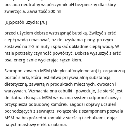
posiada neutralny współczynnik pH bezpieczny dla skóry
zwierzęcia. Zawartość 200 ml.
[u]Sposób użycia: [/u]
przed użyciem dobrze wstrząsnąć butelką. Zwilżyć sierść
ciepłą wodą i masować, aż do uzyskania piany, po czym
zostawić na 2-3 minuty i spłukać dokładnie ciepłą wodą. W
razie potrzeby czynność powtórzyć. Dobrze wysuszyć sierść
psa, energicznie wycierając ręcznikiem.
Szampon zawiera MSM (Metylosulfonylometan) tj. organiczną
postać siarki, która jest łatwo przyswajalną substancją
dietetyczną, zawartą w produktach mlecznych, owocach i
warzywach. Wzmacnia ona cebulki i powoduje, że sierść jest
delikatna i lśniąca. MSM wzmacnia system odpornościowy i
przyspiesza odbudowę komórek. Łagodzi objawy uczuleń
pochodzących z zewnątrz. Połączenie z szamponem pozwala
MSM na bezpośredni kontakt z sierścią i cebulkami, dając
natychmiastowy efekt działania.