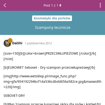
Post
1
z
1
Kosmetyki dla yorków
Szampony lecznicze
DaiShi
1 października 2012
[size=150][b][color=brown]PRZECIWŁUPIEŻOWE [/color][/b]
[/size]
[b]EUROWET Sebovet - Dry szampon przeciwłupieżowy[/b]
[img]http://www.wetsklep.pl/image_func.php?
img=gfx/954192294bcf1da536cdbdd656a582ce.jpg&maxwidth
=220[/img]
SEBOVET-DRY
[b]Płyn Szampon przeciw łupieżowi skóry dla psów i kotów[/b]