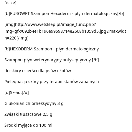
[/size]
[b]EUROWET Szampon Hexoderm - płyn dermatologiczny[/b]
[img]http://www.wetsklep.pl/image_func.php?
img=gfx/092b4e1b196e99598714e2668b1359d5.jpg&maxwidt
h=220[/img]
[b]HEXODERM Szampon - płyn dermatologiczny
Szampon płyn weterynaryjny antyseptyczny [/b]
do skóry i sierści dla psów i kotów
Pielęgnacja skóry przy terapii stanów zapalnych
[u]Skład:[/u]
Glukonian chlorheksydyny 3 g
Związki tłuszczowe 2,5 g
Środki myjące do 100 ml