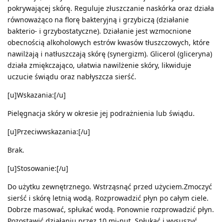
pokrywającej skórę. Reguluje złuszczanie naskórka oraz działa
równoważąco na florę bakteryjną i grzybiczą (działanie
bakterio- i grzybostatyczne). Działanie jest wzmocnione
obecnością alkoholowych estrów kwasów tłuszczowych, które
nawilżają i natłuszczają skórę (synergizm). Glicerol (gliceryna)
działa zmiękczająco, ułatwia nawilżenie skóry, likwiduje
uczucie świądu oraz nabłyszcza sierść.
[u]Wskazania:[/u]
Pielęgnacja skóry w okresie jej podrażnienia lub świądu.
[u]Przeciwwskazania:[/u]
Brak.
[u]Stosowanie:[/u]
Do użytku zewnętrznego. Wstrząsnąć przed użyciem.Zmoczyć
sierść i skórę letnią wodą. Rozprowadzić płyn po całym ciele.
Dobrze masować, spłukać wodą. Ponownie rozprowadzić płyn.
Pozostawić działaniu przez 10 mi-nut. Spłukać i wysuszyć.