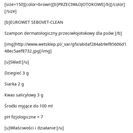
[size=150][color=brown][b]PRZECIWŁOJOTOKOWE[/b][/color]
[/size]
[b]EUROWET SEBOVET-CLEAN
Szampon dermatologiczny przeciwłojotokowy dla psów [/b]
[img]http://www.wetsklep.pl/_var/gfx/abdaf284ab9ef85606d1
48ec5aef8732.jpg[/img]
[u]Skład:[/u]
Dziegieć 3 g
Siarka 2 g
Kwas salicylowy 3 g
Środki myjące do 100 ml
pH fizjologiczne = 7
[u]Właściwości i działanie:[/u]