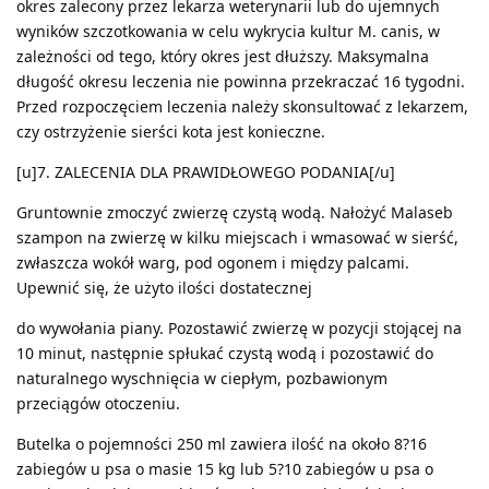
okres zalecony przez lekarza weterynarii lub do ujemnych
wyników szczotkowania w celu wykrycia kultur M. canis, w
zależności od tego, który okres jest dłuższy. Maksymalna
długość okresu leczenia nie powinna przekraczać 16 tygodni.
Przed rozpoczęciem leczenia należy skonsultować z lekarzem,
czy ostrzyżenie sierści kota jest konieczne.
[u]7. ZALECENIA DLA PRAWIDŁOWEGO PODANIA[/u]
Gruntownie zmoczyć zwierzę czystą wodą. Nałożyć Malaseb
szampon na zwierzę w kilku miejscach i wmasować w sierść,
zwłaszcza wokół warg, pod ogonem i między palcami.
Upewnić się, że użyto ilości dostatecznej
do wywołania piany. Pozostawić zwierzę w pozycji stojącej na
10 minut, następnie spłukać czystą wodą i pozostawić do
naturalnego wyschnięcia w ciepłym, pozbawionym
przeciągów otoczeniu.
Butelka o pojemności 250 ml zawiera ilość na około 8?16
zabiegów u psa o masie 15 kg lub 5?10 zabiegów u psa o