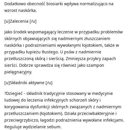
Dodatkowo obecność biosiarki wpływa normalizująco na
wzrost naskórka.
[u]Zalecenia [/u]
Jako środek wspomagający leczenie w przypadku problemów
skórnych objawiających się nadmiernym złuszczaniem
naskórka i podrażnieniami wywołanymi łojotokiem, także w
przypadku łupieżu tłustego. U psów z nadmiernie
przetłuszczoną skórą i sierścią. Zmniejsza przykry zapach
sierści. Dobrze sprawdza się również jako szampon
pielęgnacyjny.
[u]Składniki aktywne [/u]
?Dziegieć - składnik tradycyjnie stosowany w medycynie
ludowej do leczenia infekcyjnych schorzeń skóry i
korygowania dysfunkcji skórnych związanych z nadmiernym
przetłuszczaniem (łojotokiem). Działa przeciwbakteryjnie i
przeciwgrzybiczo, łagodzi podrażnienia wywołane infekcjami.
Reguluje wydzielanie sebum.