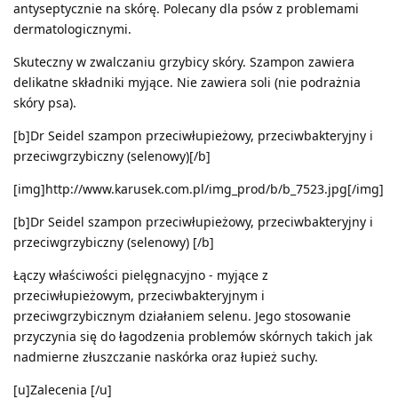
antyseptycznie na skórę. Polecany dla psów z problemami
dermatologicznymi.
Skuteczny w zwalczaniu grzybicy skóry. Szampon zawiera
delikatne składniki myjące. Nie zawiera soli (nie podrażnia
skóry psa).
[b]Dr Seidel szampon przeciwłupieżowy, przeciwbakteryjny i
przeciwgrzybiczny (selenowy)[/b]
[img]http://www.karusek.com.pl/img_prod/b/b_7523.jpg[/img]
[b]Dr Seidel szampon przeciwłupieżowy, przeciwbakteryjny i
przeciwgrzybiczny (selenowy) [/b]
Łączy właściwości pielęgnacyjno - myjące z
przeciwłupieżowym, przeciwbakteryjnym i
przeciwgrzybicznym działaniem selenu. Jego stosowanie
przyczynia się do łagodzenia problemów skórnych takich jak
nadmierne złuszczanie naskórka oraz łupież suchy.
[u]Zalecenia [/u]