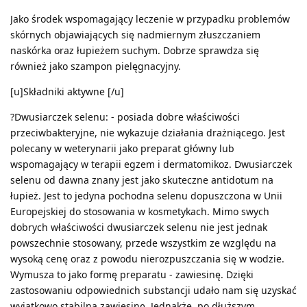
Jako środek wspomagający leczenie w przypadku problemów
skórnych objawiających się nadmiernym złuszczaniem
naskórka oraz łupieżem suchym. Dobrze sprawdza się
również jako szampon pielęgnacyjny.
[u]Składniki aktywne [/u]
?Dwusiarczek selenu: - posiada dobre właściwości
przeciwbakteryjne, nie wykazuje działania drażniącego. Jest
polecany w weterynarii jako preparat główny lub
wspomagający w terapii egzem i dermatomikoz. Dwusiarczek
selenu od dawna znany jest jako skuteczne antidotum na
łupież. Jest to jedyna pochodna selenu dopuszczona w Unii
Europejskiej do stosowania w kosmetykach. Mimo swych
dobrych właściwości dwusiarczek selenu nie jest jednak
powszechnie stosowany, przede wszystkim ze względu na
wysoką cenę oraz z powodu nierozpuszczania się w wodzie.
Wymusza to jako formę preparatu - zawiesinę. Dzięki
zastosowaniu odpowiednich substancji udało nam się uzyskać
wyjątkowo stabilną zawiesinę. Jednakże, po dłuższym