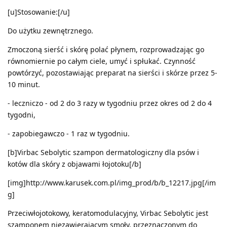
[u]Stosowanie:[/u]
Do użytku zewnętrznego.
Zmoczoną sierść i skórę polać płynem, rozprowadzając go
równomiernie po całym ciele, umyć i spłukać. Czynność
powtórzyć, pozostawiając preparat na sierści i skórze przez 5-
10 minut.
- leczniczo - od 2 do 3 razy w tygodniu przez okres od 2 do 4
tygodni,
- zapobiegawczo - 1 raz w tygodniu.
[b]Virbac Sebolytic szampon dermatologiczny dla psów i
kotów dla skóry z objawami łojotoku[/b]
[img]http://www.karusek.com.pl/img_prod/b/b_12217.jpg[/im
g]
Przeciwłojotokowy, keratomodulacyjny, Virbac Sebolytic jest
szamponem niezawierającym smoły, przeznaczonym do