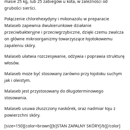
masie 25 kg, lub 25 zabiegów u kota, w zależności od
grubości sierści.
Połączenie chlorehexydyny i mikonazolu w preparacie
Malaseb zapewnia dwukierunkowe działanie
przeciwbakteryjne i przeciwgrzybiczne, dzięki czemu zwalcza
on główne mikroorganizmy towarzyszące łojotokowemu
zapaleniu skóry.
Malaseb ułatwia rozczesywanie, odżywia i poprawia strukturę
włosów.
Malaseb może być stosowany zarówno przy łojotoku suchym
jak i oleistym.
Malaseb jest przystosowany do długoterminowego
stosowania.
Malaseb usuwa złuszczony naskórek, oraz nadmiar łoju z
powierzchni skóry.
[size=150][color=brown][b]STAN ZAPALNY SKÓRY[/b][/color]