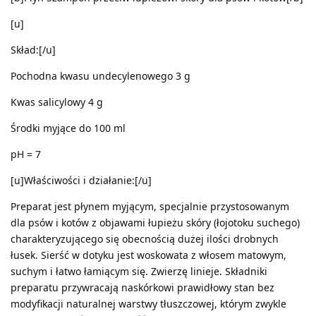
[u]
Skład:[/u]
Pochodna kwasu undecylenowego 3 g
Kwas salicylowy 4 g
Środki myjące do 100 ml
pH = 7
[u]Właściwości i działanie:[/u]
Preparat jest płynem myjącym, specjalnie przystosowanym
dla psów i kotów z objawami łupieżu skóry (łojotoku suchego)
charakteryzującego się obecnością dużej ilości drobnych
łusek. Sierść w dotyku jest woskowata z włosem matowym,
suchym i łatwo łamiącym się. Zwierzę linieje. Składniki
preparatu przywracają naskórkowi prawidłowy stan bez
modyfikacji naturalnej warstwy tłuszczowej, którym zwykle