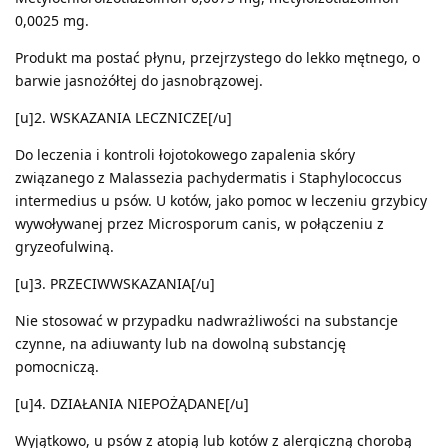
0,0025 mg.
Produkt ma postać płynu, przejrzystego do lekko mętnego, o
barwie jasnożółtej do jasnobrązowej.
[u]2. WSKAZANIA LECZNICZE[/u]
Do leczenia i kontroli łojotokowego zapalenia skóry
związanego z Malassezia pachydermatis i Staphylococcus
intermedius u psów. U kotów, jako pomoc w leczeniu grzybicy
wywoływanej przez Microsporum canis, w połączeniu z
gryzeofulwiną.
[u]3. PRZECIWWSKAZANIA[/u]
Nie stosować w przypadku nadwrażliwości na substancje
czynne, na adiuwanty lub na dowolną substancję
pomocniczą.
[u]4. DZIAŁANIA NIEPOŻĄDANE[/u]
Wyjątkowo, u psów z atopią lub kotów z alergiczną chorobą