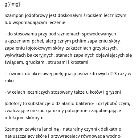
g[/img]
Szampon jodoforowy jest doskonałym środkiem leczniczym
lub wspomagającym leczenie
- do stosowania przy podrażnieniach spowodowanych
ukąszeniami pcheł, alergicznym pchlim zapaleniu skóry,
zapaleniu łojotokowym skóry, zakażeniach grzybiczych,
wykwitach bakteryjnych, stanach zapalnych objawiających się
świądem, grudkami, strupami i krostami
- również do okresowej pielęgnacji psów zdrowych 2-3 razy w
roku
- w celach leczniczych stosowany także u kotów i gryzoni
Jodofory to substancje o działaniu bakterio- i grzybobójczym,
zwalczające mikroorganizmy patogenne i zapobiegające
infekcjom skórnym.
Szampon zawiera lanolinę - naturalny czynnik delikatnie
natłuszczający skórę i przywracający równowagę wodno-