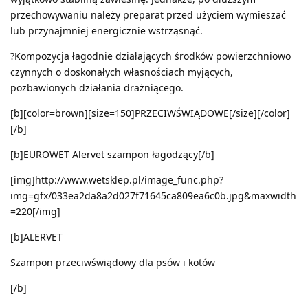
przechowywaniu należy preparat przed użyciem wymieszać
lub przynajmniej energicznie wstrząsnąć.
?Kompozycja łagodnie działających środków powierzchniowo
czynnych o doskonałych własnościach myjących,
pozbawionych działania drażniącego.
[b][color=brown][size=150]PRZECIWŚWIĄDOWE[/size][/color]
[/b]
[b]EUROWET Alervet szampon łagodzący[/b]
[img]http://www.wetsklep.pl/image_func.php?
img=gfx/033ea2da8a2d027f71645ca809ea6c0b.jpg&maxwidth
=220[/img]
[b]ALERVET
Szampon przeciwświądowy dla psów i kotów
[/b]