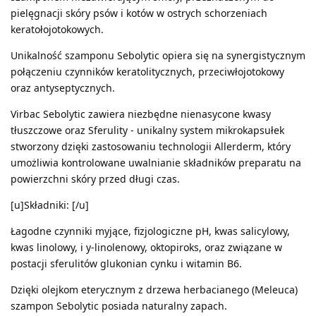
pielęgnacji skóry psów i kotów w ostrych schorzeniach
keratołojotokowych.
Unikalność szamponu Sebolytic opiera się na synergistycznym
połączeniu czynników keratolitycznych, przeciwłojotokowy
oraz antyseptycznych.
Virbac Sebolytic zawiera niezbędne nienasycone kwasy
tłuszczowe oraz Sferulity - unikalny system mikrokapsułek
stworzony dzięki zastosowaniu technologii Allerderm, który
umożliwia kontrolowane uwalnianie składników preparatu na
powierzchni skóry przed długi czas.
[u]Składniki: [/u]
Łagodne czynniki myjące, fizjologiczne pH, kwas salicylowy,
kwas linolowy, i y-linolenowy, oktopiroks, oraz związane w
postacji sferulitów glukonian cynku i witamin B6.
Dzięki olejkom eterycznym z drzewa herbacianego (Meleuca)
szampon Sebolytic posiada naturalny zapach.