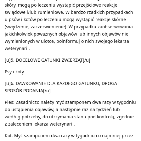
skóry, mogą po leczeniu wystąpić przejściowe reakcje
świądowe i/lub rumieniowe. W bardzo rzadkich przypadkach
u psów i kotów po leczeniu mogą wystąpić reakcje skórne
(swędzenie, zaczerwienienie). W przypadku zaobserwowania
jakichkolwiek poważnych objawów lub innych objawów nie
wymienionych w ulotce, poinformuj o nich swojego lekarza
weterynarii.
[u]5. DOCELOWE GATUNKI ZWIERZĄT[/u]
Psy i koty.
[u]6. DAWKOWANIE DLA KAŻDEGO GATUNKU, DROGA I
SPOSÓB PODANIA[/u]
Pies: Zasadniczo należy myć szamponem dwa razy w tygodniu
do ustąpienia objawów, a następnie raz na tydzień lub
według potrzeby, do utrzymania stanu pod kontrolą, zgodnie
z zaleceniem lekarza weterynarii.
Kot: Myć szamponem dwa razy w tygodniu co najmniej przez