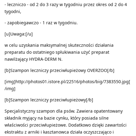
- leczniczo - od 2 do 3 razy w tygodniu przez okres od 2 do 4
tygodni,
- zapobiegawczo - 1 raz w tygodniu.
[u]Uwaga:[/u]
w celu uzyskania maksymalnej skuteczności działania
preparatu do ostatniego spłukiwania użyć preparat
nawilżający HYDRA-DERM N.
[b]Szampon leczniczy przeciwłupieżowy OVERZOO[/b]
[img]http://photos01.istore.pl/22516/photos/big/7383550.jpg[
/img]
[b]Szampon leczniczy przeciwłupieżowy[/b]
Specjalistyczny szampon dla psów. Zawiera opatentowany
składnik myjący na bazie cynku, który posiada silne
właściwości przeciwłupieżowe. Dodatkowo dzięki zawartości
ekstraktu z arniki i kasztanowca działa oczyszczająco i