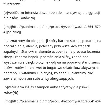
tłuszczową.
[b]VetriDerm Intensiwet szampon do intensywnej pielęgnacji
dla psów i kotów[/b]
[img]http://p.animalia.pl/img/produkty/zoomy/auto/a6641570
4.jpg[/img]
Przeznaczony do pielęgnacji skóry bardzo suchej, podatnej na
podrażnienia, alergie, polecany przy wszelkich stanach
zapalnych. Stanowi znakomite uzupełnienie procesu leczenia
skóry. Preparat łagodzi podrażnienia skóry, zapobiega
wysuszeniu a dzięki biotynie wpływa na poprawę stanu sierści
psów i kotów. Intensiwet to bogactwo składników aktywnych:
pantenolu, witaminy E, biotynę, kolagenu i alantoiny. Nie
zawiera mydła ani substancji alergizujących.
[b]VetriDerm K-Hex szampon antyseptyczny dla psów i
kotów[/b]
[img]http://p.animalia.pl/img/produkty/zoomy/auto/a6641404