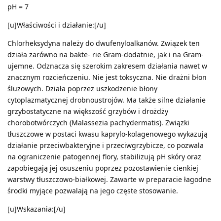
pH = 7
[u]Właściwości i działanie:[/u]
Chlorheksydyna należy do dwufenyloalkanów. Związek ten
działa zarówno na bakte- rie Gram-dodatnie, jak i na Gram-
ujemne. Odznacza się szerokim zakresem działania nawet w
znacznym rozcieńczeniu. Nie jest toksyczna. Nie drażni błon
śluzowych. Działa poprzez uszkodzenie błony
cytoplazmatycznej drobnoustrojów. Ma także silne działanie
grzybostatyczne na większość grzybów i drożdży
chorobotwórczych (Malassezia pachydermatis). Związki
tłuszczowe w postaci kwasu kaprylo-kolagenowego wykazują
działanie przeciwbakteryjne i przeciwgrzybicze, co pozwala
na ograniczenie patogennej flory, stabilizują pH skóry oraz
zapobiegają jej osuszeniu poprzez pozostawienie cienkiej
warstwy tłuszczowo-białkowej. Zawarte w preparacie łagodne
środki myjące pozwalają na jego częste stosowanie.
[u]Wskazania:[/u]