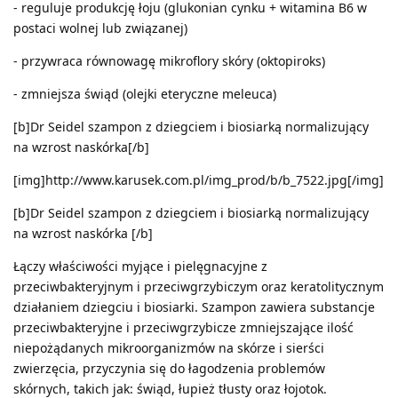
- reguluje produkcję łoju (glukonian cynku + witamina B6 w
postaci wolnej lub związanej)
- przywraca równowagę mikroflory skóry (oktopiroks)
- zmniejsza świąd (olejki eteryczne meleuca)
[b]Dr Seidel szampon z dziegciem i biosiarką normalizujący
na wzrost naskórka[/b]
[img]http://www.karusek.com.pl/img_prod/b/b_7522.jpg[/img]
[b]Dr Seidel szampon z dziegciem i biosiarką normalizujący
na wzrost naskórka [/b]
Łączy właściwości myjące i pielęgnacyjne z
przeciwbakteryjnym i przeciwgrzybiczym oraz keratolitycznym
działaniem dziegciu i biosiarki. Szampon zawiera substancje
przeciwbakteryjne i przeciwgrzybicze zmniejszające ilość
niepożądanych mikroorganizmów na skórze i sierści
zwierzęcia, przyczynia się do łagodzenia problemów
skórnych, takich jak: świąd, łupież tłusty oraz łojotok.