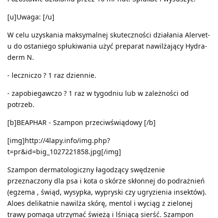
[u]Uwaga: [/u]
W celu uzyskania maksymalnej skuteczności działania Alervet-
u do ostaniego spłukiwania użyć preparat nawilżający Hydra-
derm N.
- leczniczo ? 1 raz dziennie.
- zapobiegawczo ? 1 raz w tygodniu lub w zależności od
potrzeb.
[b]BEAPHAR - Szampon przeciwświądowy [/b]
[img]http://4lapy.info/img.php?
t=pr&id=big_1027221858.jpg[/img]
Szampon dermatologiczny łagodzący swędzenie
przeznaczony dla psa i kota o skórze skłonnej do podrażnień
(egzema , świąd, wysypka, wypryski czy ugryzienia insektów).
Aloes delikatnie nawilża skórę, mentol i wyciąg z zielonej
trawy pomaga utrzymać świeżą i lśniącą sierść. Szampon