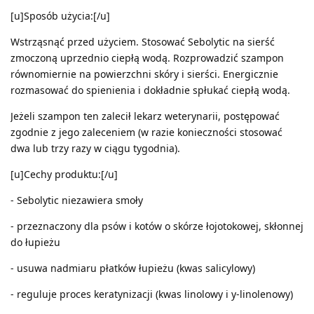
[u]Sposób użycia:[/u]
Wstrząsnąć przed użyciem. Stosować Sebolytic na sierść
zmoczoną uprzednio ciepłą wodą. Rozprowadzić szampon
równomiernie na powierzchni skóry i sierści. Energicznie
rozmasować do spienienia i dokładnie spłukać ciepłą wodą.
Jeżeli szampon ten zalecił lekarz weterynarii, postępować
zgodnie z jego zaleceniem (w razie konieczności stosować
dwa lub trzy razy w ciągu tygodnia).
[u]Cechy produktu:[/u]
- Sebolytic niezawiera smoły
- przeznaczony dla psów i kotów o skórze łojotokowej, skłonnej
do łupieżu
- usuwa nadmiaru płatków łupieżu (kwas salicylowy)
- reguluje proces keratynizacji (kwas linolowy i y-linolenowy)