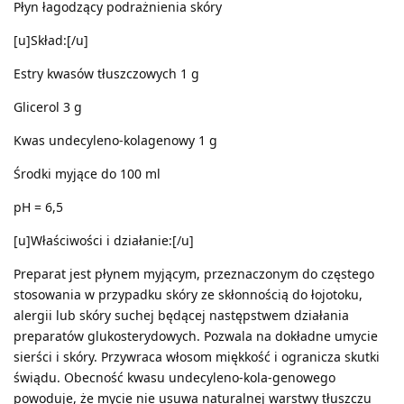
Płyn łagodzący podrażnienia skóry
[u]Skład:[/u]
Estry kwasów tłuszczowych 1 g
Glicerol 3 g
Kwas undecyleno-kolagenowy 1 g
Środki myjące do 100 ml
pH = 6,5
[u]Właściwości i działanie:[/u]
Preparat jest płynem myjącym, przeznaczonym do częstego
stosowania w przypadku skóry ze skłonnością do łojotoku,
alergii lub skóry suchej będącej następstwem działania
preparatów glukosterydowych. Pozwala na dokładne umycie
sierści i skóry. Przywraca włosom miękkość i ogranicza skutki
świądu. Obecność kwasu undecyleno-kola-genowego
powoduje, że mycie nie usuwa naturalnej warstwy tłuszczu