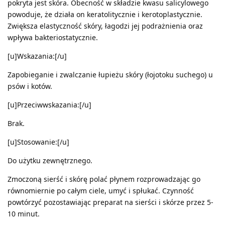
pokryta jest skóra. Obecność w składzie kwasu salicylowego
powoduje, że działa on keratolitycznie i kerotoplastycznie.
Zwiększa elastyczność skóry, łagodzi jej podrażnienia oraz
wpływa bakteriostatycznie.
[u]Wskazania:[/u]
Zapobieganie i zwalczanie łupieżu skóry (łojotoku suchego) u
psów i kotów.
[u]Przeciwwskazania:[/u]
Brak.
[u]Stosowanie:[/u]
Do użytku zewnętrznego.
Zmoczoną sierść i skórę polać płynem rozprowadzając go
równomiernie po całym ciele, umyć i spłukać. Czynność
powtórzyć pozostawiając preparat na sierści i skórze przez 5-
10 minut.