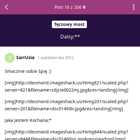
Post
16
z
206
Tęczowy most
Daisy;**
SarrUsia
S
1 października 2012
Smacznie sobie śpię :)
[img]http://desmond.imageshack.us/Himg821/scaled.php?
server=821&filename=zdjcie0022mj.jpg&res=landing[/img]
[img]http://desmond.imageshack.us/Himg201/scaled.php?
server=201&filename=dsc01469lr.jpg&res=landing[/img]
Jaka Jestem Kochana;*
[img]http://desmond.imageshack.us/Himg844/scaled.php?
server=844&filename=dsc01460sp.jpg&res=landing[/img]