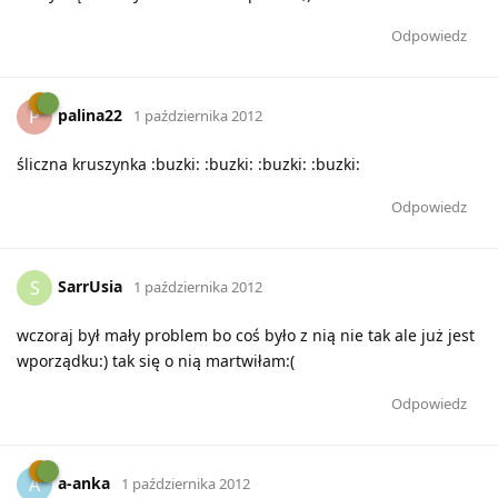
Odpowiedz
palina22
P
1 października 2012
śliczna kruszynka :buzki: :buzki: :buzki: :buzki:
Odpowiedz
SarrUsia
S
1 października 2012
wczoraj był mały problem bo coś było z nią nie tak ale już jest
wporządku:) tak się o nią martwiłam:(
Odpowiedz
a-anka
A
1 października 2012