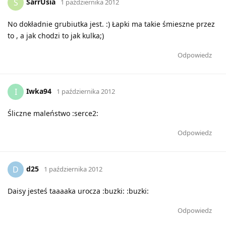
SarrUsia
S
1 października 2012
No dokładnie grubiutka jest. :) Łapki ma takie śmieszne przez
to , a jak chodzi to jak kulka;)
Odpowiedz
Iwka94
I
1 października 2012
Śliczne maleństwo :serce2:
Odpowiedz
d25
D
1 października 2012
Daisy jesteś taaaaka urocza :buzki: :buzki:
Odpowiedz