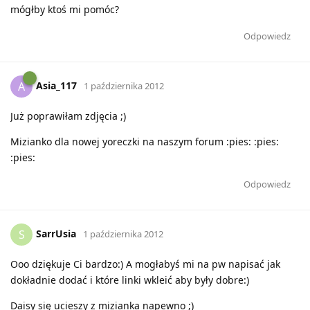
mógłby ktoś mi pomóc?
Odpowiedz
Asia_117
A
1 października 2012
Już poprawiłam zdjęcia ;)
Mizianko dla nowej yoreczki na naszym forum :pies: :pies:
:pies:
Odpowiedz
SarrUsia
S
1 października 2012
Ooo dziękuje Ci bardzo:) A mogłabyś mi na pw napisać jak
dokładnie dodać i które linki wkleić aby były dobre:)
Daisy się ucieszy z mizianka napewno ;)