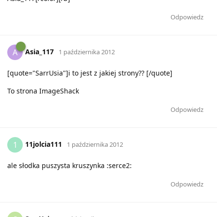
Odpowiedz
Asia_117
A
1 października 2012
[quote="SarrUsia"]i to jest z jakiej strony?? [/quote]
To strona ImageShack
Odpowiedz
11jolcia111
1
1 października 2012
ale słodka puszysta kruszynka :serce2:
Odpowiedz