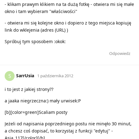
- klikam prawym klikiem na ta dużą fotkę - otwiera mi się małe
okno i tam wybieram "właściwości"
- otwiera mi się kolejne okno i dopiero z tego miejsca kopiuję
link do wklejenia (adres (URL) )
Spróbuj tym sposobem :okok:
Odpowiedz
SarrUsia
S
1 października 2012
i to jest z jakiej strony??
a jaaka niegrzeczna:) mały urwisek:P
[b][color=green]Scaliam posty
Jeżeli od napisania poprzedniego postu nie minęło 30 minut,
a chcesz coś dopisać, to korzystaj z funkcji "edytuj" -
Asia_117[/color][/b]