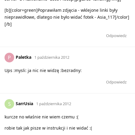
[b][color=green]Poprawiłam zdjęcia - wklejone linki były
nieprawidłowe, dlatego nie było widać fotek - Asia_117[/color]
[/b]
Odpowiedz
Paletka
P
1 października 2012
Ups :mysli: ja nic nie widzę :bezradny:
Odpowiedz
SarrUsia
S
1 października 2012
kurcze no właśnie nie wiem czemu :(
robie tak jak pisze w instrukcji i nie widać :(