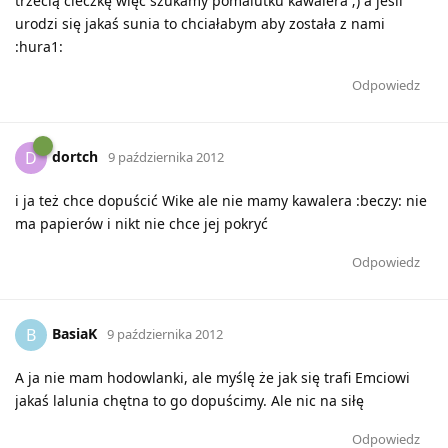
trzecią cieczkę więc szukamy pomalutku kawalera ;) a jeśli
urodzi się jakaś sunia to chciałabym aby została z nami
:hura1:
Odpowiedz
dortch
D
9 października 2012
i ja też chce dopuścić Wike ale nie mamy kawalera :beczy: nie
ma papierów i nikt nie chce jej pokryć
Odpowiedz
BasiaK
B
9 października 2012
A ja nie mam hodowlanki, ale myślę że jak się trafi Emciowi
jakaś lalunia chętna to go dopuścimy. Ale nic na siłę
Odpowiedz