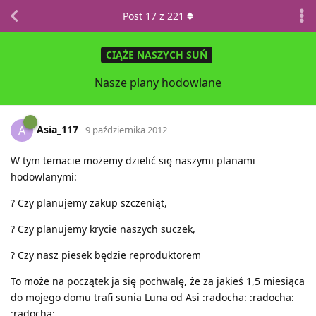
Post
17
z
221
CIĄŻE NASZYCH SUŃ
Nasze plany hodowlane
Asia_117
A
9 października 2012
W tym temacie możemy dzielić się naszymi planami
hodowlanymi:
? Czy planujemy zakup szczeniąt,
? Czy planujemy krycie naszych suczek,
? Czy nasz piesek będzie reproduktorem
To może na początek ja się pochwalę, że za jakieś 1,5 miesiąca
do mojego domu trafi sunia Luna od Asi :radocha: :radocha:
:radocha: