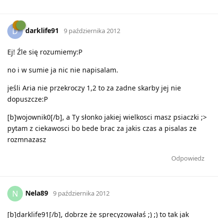
darklife91
D
9 października 2012
Ej! Źle się rozumiemy:P
no i w sumie ja nic nie napisalam.
jeśli Aria nie przekroczy 1,2 to za zadne skarby jej nie
dopuszcze:P
[b]wojownik0[/b], a Ty słonko jakiej wielkosci masz psiaczki ;>
pytam z ciekawosci bo bede brac za jakis czas a pisalas ze
rozmnazasz
Odpowiedz
Nela89
N
9 października 2012
[b]darklife91[/b], dobrze że sprecyzowałaś ;) ;) to tak jak