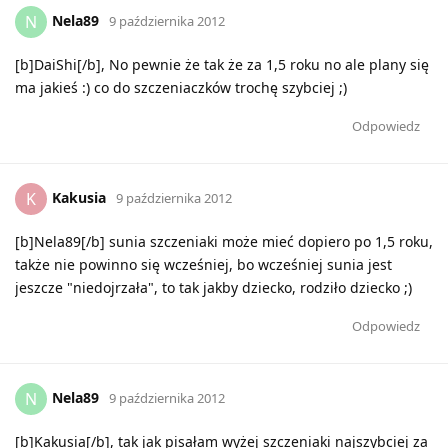
Nela89
N
9 października 2012
[b]DaiShi[/b], No pewnie że tak że za 1,5 roku no ale plany się
ma jakieś :) co do szczeniaczków trochę szybciej ;)
Odpowiedz
Kakusia
K
9 października 2012
[b]Nela89[/b] sunia szczeniaki może mieć dopiero po 1,5 roku,
także nie powinno się wcześniej, bo wcześniej sunia jest
jeszcze "niedojrzała", to tak jakby dziecko, rodziło dziecko ;)
Odpowiedz
Nela89
N
9 października 2012
[b]Kakusia[/b], tak jak pisałam wyżej szczeniaki najszybciej za