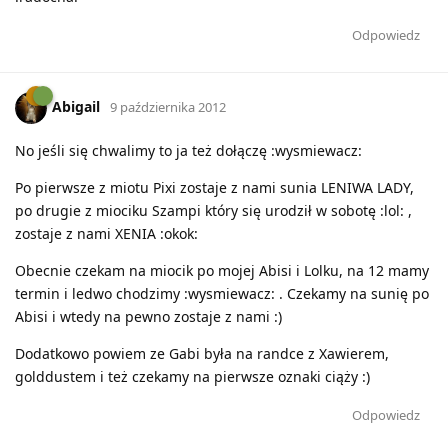
Odpowiedz
Abigail
9 października 2012
No jeśli się chwalimy to ja też dołączę :wysmiewacz:
Po pierwsze z miotu Pixi zostaje z nami sunia LENIWA LADY,
po drugie z miociku Szampi który się urodził w sobotę :lol: ,
zostaje z nami XENIA :okok:
Obecnie czekam na miocik po mojej Abisi i Lolku, na 12 mamy
termin i ledwo chodzimy :wysmiewacz: . Czekamy na sunię po
Abisi i wtedy na pewno zostaje z nami :)
Dodatkowo powiem ze Gabi była na randce z Xawierem,
golddustem i też czekamy na pierwsze oznaki ciąży :)
Odpowiedz