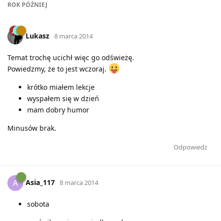
ROK
PÓŹNIEJ
Lukasz
8 marca 2014
Temat trochę ucichł więc go odświeżę.
Powiedzmy, że to jest wczoraj.
krótko miałem lekcje
wyspałem się w dzień
mam dobry humor
Minusów brak.
Odpowiedz
Asia_117
A
8 marca 2014
sobota