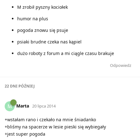
M zrobił pyszny kociołek
humor na plus
pogoda znowu się psuje
psiaki brudne czeka nas kąpiel
dużo roboty z forum a mi ciągle czasu brakuje
Odpowiedz
22 DNI
PÓŹNIEJ
Marta
M
20 lipca 2014
+wstałam rano i czekało na mnie śniadanko
+bliśmy na spacerze w lesie pieski się wybiegały
+jest super pogoda