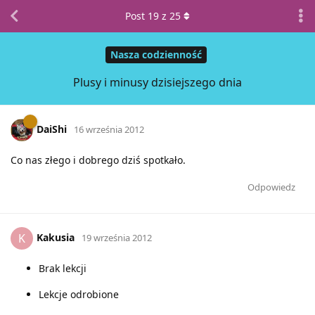
Post
19
z
25
Nasza codzienność
Plusy i minusy dzisiejszego dnia
DaiShi
16 września 2012
Co nas złego i dobrego dziś spotkało.
Odpowiedz
Kakusia
K
19 września 2012
Brak lekcji
Lekcje odrobione