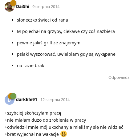
DaiShi
9 sierpnia 2014
słoneczko świeci od rana
M pojechał na grzyby, ciekawe czy coś nazbiera
pewnie jakiś grill ze znajomymi
psiaki wyszorować, uwielbiam gdy są wykąpane
na razie brak
Odpowiedz
darklife91
D
12 sierpnia 2014
+szybciej skończyłam pracę
+nie miałam dużo do zrobienia w pracy
+odwiedził mnie mój ukochany a mieliśmy się nie widzieć
+brat wyjechał na wakacje