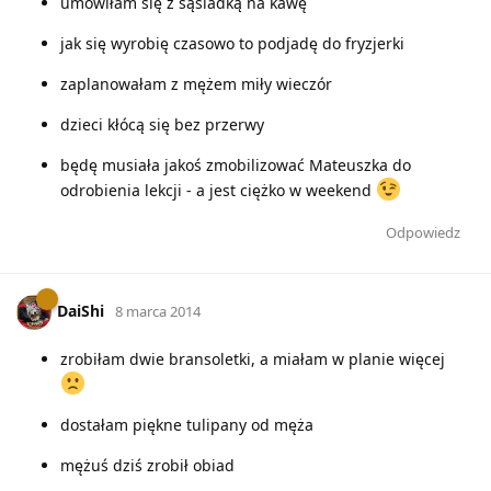
umówiłam się z sąsiadką na kawę
jak się wyrobię czasowo to podjadę do fryzjerki
zaplanowałam z mężem miły wieczór
dzieci kłócą się bez przerwy
będę musiała jakoś zmobilizować Mateuszka do
odrobienia lekcji - a jest ciężko w weekend
Odpowiedz
DaiShi
8 marca 2014
zrobiłam dwie bransoletki, a miałam w planie więcej
dostałam piękne tulipany od męża
mężuś dziś zrobił obiad