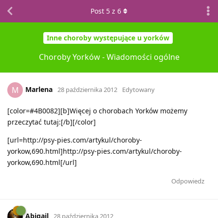
Post
5
z
6
Inne choroby występujące u yorków
Choroby Yorków - Wiadomości ogólne
Marlena
M
28 października 2012
Edytowany
[color=#4B0082][b]Więcej o chorobach Yorków możemy
przeczytać tutaj:[/b][/color]
[url=http://psy-pies.com/artykul/choroby-
yorkow,690.html]http://psy-pies.com/artykul/choroby-
yorkow,690.html[/url]
Odpowiedz
Abigail
28 października 2012