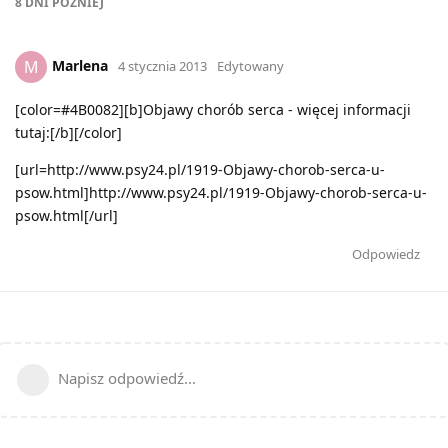
8 DNI
PÓŹNIEJ
Marlena
M
4 stycznia 2013
Edytowany
[color=#4B0082][b]Objawy chorób serca - więcej informacji
tutaj:[/b][/color]
[url=http://www.psy24.pl/1919-Objawy-chorob-serca-u-
psow.html]http://www.psy24.pl/1919-Objawy-chorob-serca-u-
psow.html[/url]
Odpowiedz
Napisz odpowiedź...