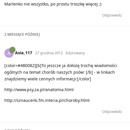
Marlenko nie wszystko, po prostu troszkę więcej ;)
Odpowiedz
2 MIESIĄCE
PÓŹNIEJ
Asia_117
A
27 grudnia 2012
Edytowany
[color=#4B0082][b]To jeszcze ja dołożę trochę wiadomości
ogólnych na temat chorób naszych psów: [/b] - w linkach
znajdziemy wiele cennych informacji:[/color]
http://www.psy.za.pl/anatomia.html
http://sznaucerki.fm.interia.pl/choroby.html
Odpowiedz