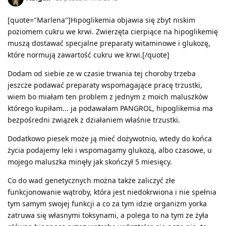
[quote="Marlena"]Hipoglikemia objawia się zbyt niskim
poziomem cukru we krwi. Zwierzęta cierpiące na hipoglikemię
muszą dostawać specjalne preparaty witaminowe i glukozę,
które normują zawartość cukru we krwi.[/quote]
Dodam od siebie ze w czasie trwania tej choroby trzeba
jeszcze podawać preparaty wspomagające pracę trzustki,
wiem bo miałam ten problem z jednym z moich maluszków
którego kupiłam... ja podawałam PANGROL, hipoglikemia ma
bezpośredni związek z działaniem właśnie trzustki.
Dodatkowo piesek może ją mieć dożywotnio, wtedy do końca
życia podajemy leki i wspomagamy glukozą, albo czasowe, u
mojego maluszka minęły jak skończył 5 miesięcy.
Co do wad genetycznych można także zaliczyć złe
funkcjonowanie wątroby, która jest niedokrwiona i nie spełnia
tym samym swojej funkcji a co za tym idzie organizm yorka
zatruwa się własnymi toksynami, a polega to na tym ze żyła