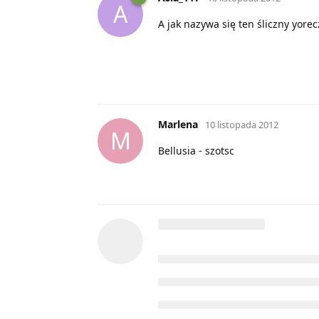
A
A jak nazywa się ten śliczny yorecz
Marlena
10 listopada 2012
M
Bellusia - szotsc