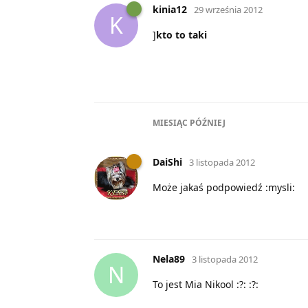
kinia12
29 września 2012
K
]
kto to taki
MIESIĄC
PÓŹNIEJ
DaiShi
3 listopada 2012
Może jakaś podpowiedź :mysli:
Nela89
3 listopada 2012
N
To jest Mia Nikool :?: :?: