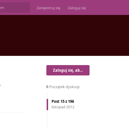
Zarejestruj się
Zaloguj się
Zaloguj się, aby odpisać
.
Początek dyskusji
Post
15
z
196
Odpowiedz
listopad 2012