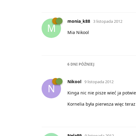
monia_k88
3 listopada 2012
M
Mia Nikool
6 DNI
PÓŹNIEJ
Nikool
9 listopada 2012
N
Kinga nic nie pisze wieć ja potwi
Kornelia była pierwsza więc tera
Nela89
9 listopada 2012