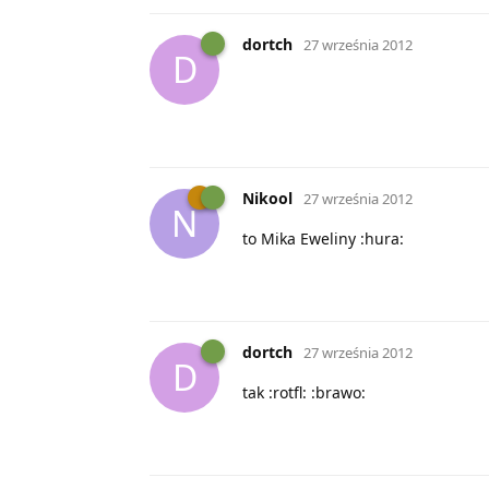
dortch
27 września 2012
D
Nikool
27 września 2012
N
to Mika Eweliny :hura:
dortch
27 września 2012
D
tak :rotfl: :brawo: