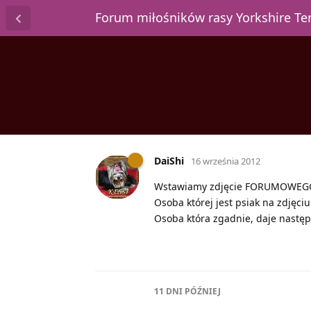
Forum miłośników rasy Yorkshire T
DaiShi
16 września 2012
Wstawiamy zdjęcie FORUMOWEGO ps
Osoba której jest psiak na zdjęci
Osoba która zgadnie, daje następ
11 DNI
PÓŹNIEJ