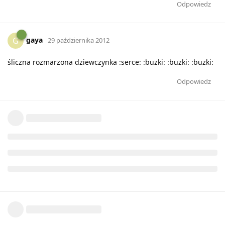
Odpowiedz
gaya
G
29 października 2012
śliczna rozmarzona dziewczynka :serce: :buzki: :buzki: :buzki:
Odpowiedz