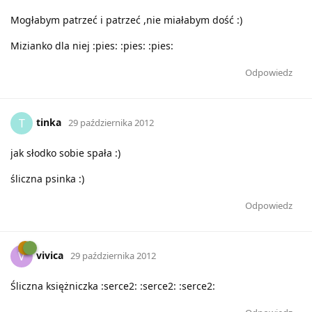
Mogłabym patrzeć i patrzeć ,nie miałabym dość :)
Mizianko dla niej :pies: :pies: :pies:
Odpowiedz
tinka
T
29 października 2012
jak słodko sobie spała :)
śliczna psinka :)
Odpowiedz
vivica
V
29 października 2012
Śliczna księżniczka :serce2: :serce2: :serce2: