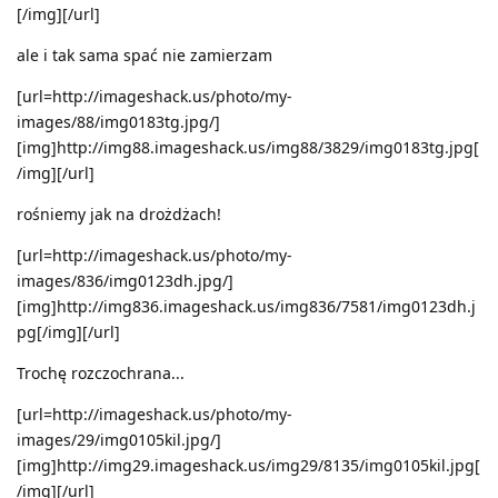
[/img][/url]
ale i tak sama spać nie zamierzam
[url=http://imageshack.us/photo/my-
images/88/img0183tg.jpg/]
[img]http://img88.imageshack.us/img88/3829/img0183tg.jpg[
/img][/url]
rośniemy jak na drożdżach!
[url=http://imageshack.us/photo/my-
images/836/img0123dh.jpg/]
[img]http://img836.imageshack.us/img836/7581/img0123dh.j
pg[/img][/url]
Trochę rozczochrana...
[url=http://imageshack.us/photo/my-
images/29/img0105kil.jpg/]
[img]http://img29.imageshack.us/img29/8135/img0105kil.jpg[
/img][/url]