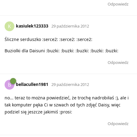
Odpowiedz
kasiulek123333
K
29 października 2012
Śliczne serduszko :serce2: :serce2: :serce2:
Buziolki dla Daisuni :buzki: :buzki: :buzki: :buzki: :buzki:
Odpowiedz
bellacullen1981
B
29 października 2012
no... teraz to można powiedzieć, że trochę nadrobiłaś :), ale i
tak komputer pęka Ci w szwach od tych zdjęć Daisy, więc
podziel się jeszcze jakimiś :prosi:
Odpowiedz