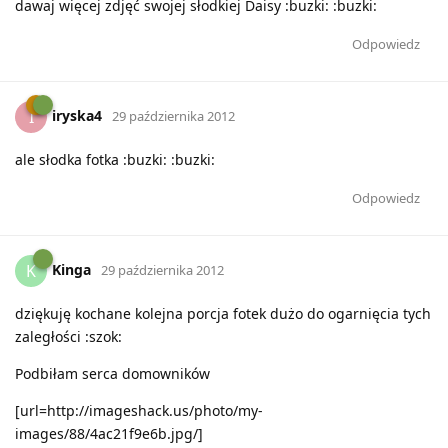
dawaj więcej zdjęć swojej słodkiej Daisy :buzki: :buzki:
Odpowiedz
iryska4
I
29 października 2012
ale słodka fotka :buzki: :buzki:
Odpowiedz
Kinga
K
29 października 2012
dziękuję kochane kolejna porcja fotek dużo do ogarnięcia tych
zaległości :szok:
Podbiłam serca domowników
[url=http://imageshack.us/photo/my-
images/88/4ac21f9e6b.jpg/]