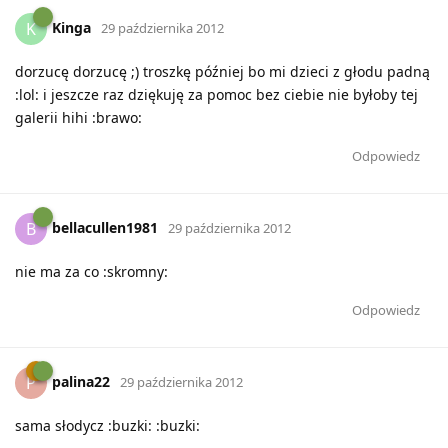
Kinga
K
29 października 2012
dorzucę dorzucę ;) troszkę później bo mi dzieci z głodu padną
:lol: i jeszcze raz dziękuję za pomoc bez ciebie nie byłoby tej
galerii hihi :brawo:
Odpowiedz
bellacullen1981
B
29 października 2012
nie ma za co :skromny:
Odpowiedz
palina22
P
29 października 2012
sama słodycz :buzki: :buzki: