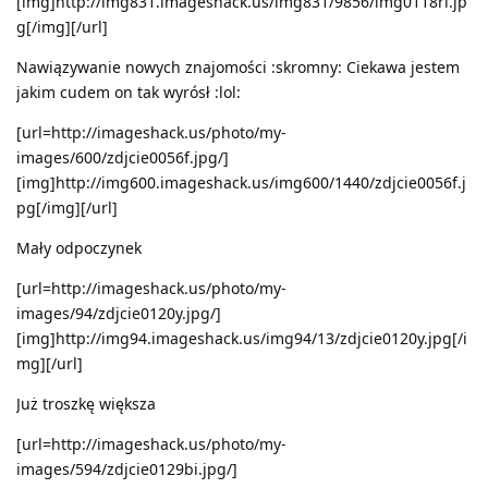
[img]http://img831.imageshack.us/img831/9856/img0118ri.jp
g[/img][/url]
Nawiązywanie nowych znajomości :skromny: Ciekawa jestem
jakim cudem on tak wyrósł :lol:
[url=http://imageshack.us/photo/my-
images/600/zdjcie0056f.jpg/]
[img]http://img600.imageshack.us/img600/1440/zdjcie0056f.j
pg[/img][/url]
Mały odpoczynek
[url=http://imageshack.us/photo/my-
images/94/zdjcie0120y.jpg/]
[img]http://img94.imageshack.us/img94/13/zdjcie0120y.jpg[/i
mg][/url]
Już troszkę większa
[url=http://imageshack.us/photo/my-
images/594/zdjcie0129bi.jpg/]