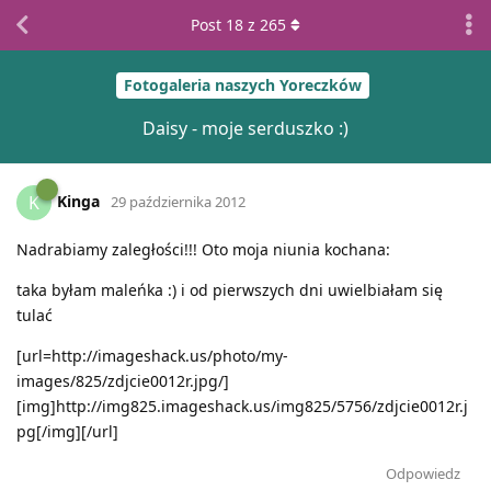
Post
18
z
265
Fotogaleria naszych Yoreczków
Daisy - moje serduszko :)
Kinga
K
29 października 2012
Nadrabiamy zaległości!!! Oto moja niunia kochana:
taka byłam maleńka :) i od pierwszych dni uwielbiałam się
tulać
[url=http://imageshack.us/photo/my-
images/825/zdjcie0012r.jpg/]
[img]http://img825.imageshack.us/img825/5756/zdjcie0012r.j
pg[/img][/url]
Odpowiedz