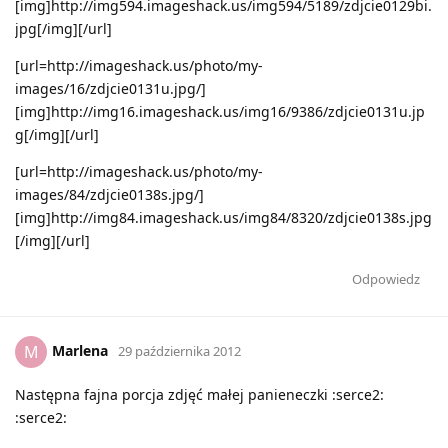
[img]http://img594.imageshack.us/img594/5189/zdjcie0129bi.
jpg[/img][/url]
[url=http://imageshack.us/photo/my-
images/16/zdjcie0131u.jpg/]
[img]http://img16.imageshack.us/img16/9386/zdjcie0131u.jp
g[/img][/url]
[url=http://imageshack.us/photo/my-
images/84/zdjcie0138s.jpg/]
[img]http://img84.imageshack.us/img84/8320/zdjcie0138s.jpg
[/img][/url]
Odpowiedz
Marlena
M
29 października 2012
Następna fajna porcja zdjęć małej panieneczki :serce2:
:serce2: