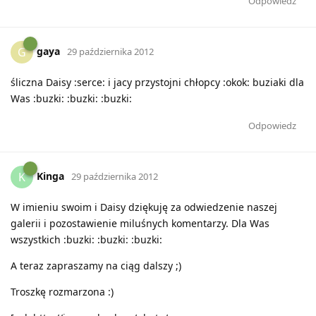
Odpowiedz
gaya
G
29 października 2012
śliczna Daisy :serce: i jacy przystojni chłopcy :okok: buziaki dla
Was :buzki: :buzki: :buzki:
Odpowiedz
Kinga
K
29 października 2012
W imieniu swoim i Daisy dziękuję za odwiedzenie naszej
galerii i pozostawienie miluśnych komentarzy. Dla Was
wszystkich :buzki: :buzki: :buzki:
A teraz zapraszamy na ciąg dalszy ;)
Troszkę rozmarzona :)