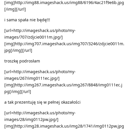
[img]http://img88.imageshack.us/img88/6196/4ac21f9e6b.jpg
[/img][/url]
i sama spała nie będę!!!
[url=http://imageshack.us/photo/my-
images/707/zdjcie0011m.jpg/]
[img]http://img707.imageshack.us/img707/3246/zdjcie0011m.
jpg[/img][/url]
troszkę podrosłam
[url=http://imageshack.us/photo/my-
images/267/img0111ec.jpg/]
[img]http://img267.imageshack.us/img267/8848/img0111ec.j
pg[/img][/url]
a tak prezentuję się w pełnej okazałości
[url=http://imageshack.us/photo/my-
images/28/img0112pw.jpg/]
[img]http://img28.imageshack.us/img28/1741/img0112pw.jpg