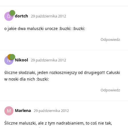
dortch
D
29 października 2012
o jakie dwa maluszki urocze :buzki: :buzki:
Odpowiedz
Nikool
N
29 października 2012
śliczne słodziaki, jeden rozkoszniejszy od drugiego!!! Całuski
w noski dla nich :buzki:
Odpowiedz
Marlena
M
29 października 2012
Śliczne maluszki, ale z tym nadrabianiem, to coś nie tak,