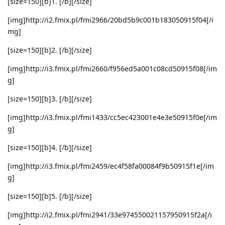
[size=150][b]1. [/b][/size]
[img]http://i2.fmix.pl/fmi2966/20bd5b9c001b183050915f04[/i
mg]
[size=150][b]2. [/b][/size]
[img]http://i3.fmix.pl/fmi2660/f956ed5a001c08cd50915f08[/im
g]
[size=150][b]3. [/b][/size]
[img]http://i3.fmix.pl/fmi1433/cc5ec423001e4e3e50915f0e[/im
g]
[size=150][b]4. [/b][/size]
[img]http://i3.fmix.pl/fmi2459/ec4f58fa00084f9b50915f1e[/im
g]
[size=150][b]5. [/b][/size]
[img]http://i2.fmix.pl/fmi2941/33e974550021157950915f2a[/i