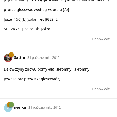
proszę głosować według wzoru :) [/b]
[size=150][b][color=red]PIES: 2
SUCZKA: 1[/color][/b][/size]
Odpowiedz
DaiShi
31 października 2012
Dziewczyny znowu pomykała :skromny: :skromny:
Jeszcze raz proszę zagłosować :)
Odpowiedz
a-anka
A
31 października 2012