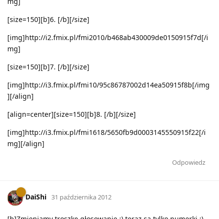
mg]
[size=150][b]6. [/b][/size]
[img]http://i2.fmix.pl/fmi2010/b468ab430009de0150915f7d[/i
mg]
[size=150][b]7. [/b][/size]
[img]http://i3.fmix.pl/fmi10/95c86787002d14ea50915f8b[/img
][/align]
[align=center][size=150][b]8. [/b][/size]
[img]http://i3.fmix.pl/fmi1618/5650fb9d0003145550915f22[/i
mg][/align]
Odpowiedz
DaiShi
31 października 2012
[b]Zmieniamy troszkę głosowanie ;) teraz są tylko numerki ;)