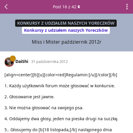
Post
16
z
42
KONKURSY Z UDZIAŁEM NASZYCH YORECZKÓW
Konkursy z udziałem naszych Yoreczków
Miss i Mister październik 2012r
DaiShi
31 października 2012
[align=center][b][u][color=red]Regulamin:[/u][/color][/b]
1. Każdy użytkownik forum może głosować w konkursie.
2. Głosowanie jest jawne.
3. Nie można głosować na swojego psa.
4. Oddajemy dwa głosy, jeden na pieska drugi na suczkę.
5.. Głosujemy do [b]18 listopada,[/b] następnego dnia