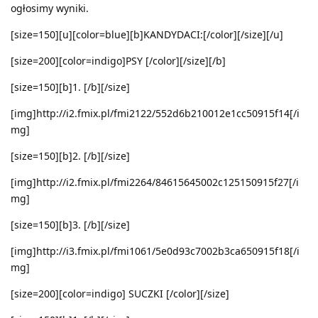
ogłosimy wyniki.
[size=150][u][color=blue][b]KANDYDACI:[/color][/size][/u]
[size=200][color=indigo]PSY [/color][/size][/b]
[size=150][b]1. [/b][/size]
[img]http://i2.fmix.pl/fmi2122/552d6b210012e1cc50915f14[/i
mg]
[size=150][b]2. [/b][/size]
[img]http://i2.fmix.pl/fmi2264/84615645002c125150915f27[/i
mg]
[size=150][b]3. [/b][/size]
[img]http://i3.fmix.pl/fmi1061/5e0d93c7002b3ca650915f18[/i
mg]
[size=200][color=indigo] SUCZKI [/color][/size]