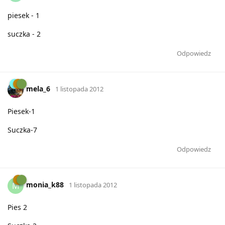
piesek - 1
suczka - 2
Odpowiedz
mela_6
1 listopada 2012
Piesek-1
Suczka-7
Odpowiedz
monia_k88
M
1 listopada 2012
Pies 2