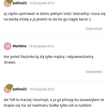
palina22
P
18 listopada 2012
oj ciężko upilnować w domu pełnym ludzi :bezradny: rzuca się
na każdą miskę a ja jestem ta zła bo go ciągle karce :(
Odpowiedz
Marlena
M
18 listopada 2012
Nie jesteś Paulinko tą złą tylko mądrą i odpowiedzialną
:brawo:
Odpowiedz
palina22
P
19 listopada 2012
ale Tofi to inaczej rozumuje, a ja go pilnuję bo zauważyłam ze
drapie się nie od nadmiaru białka tylko soli w ludzkim