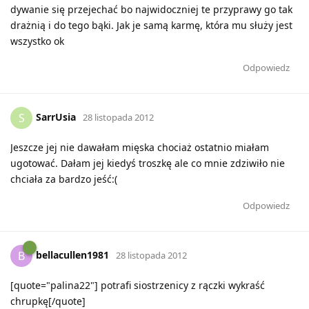
dywanie się przejechać bo najwidoczniej te przyprawy go tak
drażnią i do tego bąki. Jak je samą karmę, która mu służy jest
wszystko ok
Odpowiedz
SarrUsia
S
28 listopada 2012
Jeszcze jej nie dawałam mięska chociaż ostatnio miałam
ugotować. Dałam jej kiedyś troszkę ale co mnie zdziwiło nie
chciała za bardzo jeść:(
Odpowiedz
bellacullen1981
B
28 listopada 2012
[quote="palina22"] potrafi siostrzenicy z rączki wykraść
chrupkę[/quote]