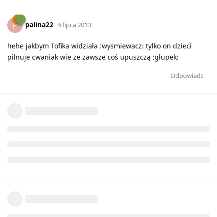
palina22
P
6 lipca 2013
hehe jakbym Tofika widziała :wysmiewacz: tylko on dzieci
pilnuje cwaniak wie ze zawsze coś upuszczą :glupek:
Odpowiedz