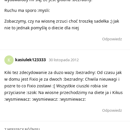
Ruchu ma sporo :mysli:
Zobaczymy, czy na wiosnę zrzuci choć troszkę sadełka ;) Jak
nie to jednak pomyślę o diecie dla niej
Odpowiedz
kasiulek123333
K
30 listopada 2012
Kiki tez zdecydowanie za duzo wazy :bezradny: Od czasu jak
w domu jest Fixio je za dwoch :bezradny: Chwila nieuwagi i
pozre to co Fixio zostawi :[ Wszystkie ciuszki robia sie
przyciasne :szok: Na wiosne przechodzimy na diete ja i Kikus
:wysmiewacz: :wysmiewacz: :wysmiewacz:
Odpowiedz
7 MIESIĘCY
PÓŹNIEJ