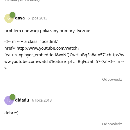
gaya
G
6 lipca 2013
problem nadwagi pokazany humorystycznie
<!-- m --><a class="postlink"
href="http://www.youtube.com/watch?
feature=player_embedded&v=NQCwHluBqFc#at=57">http://w
ww.youtube.com/watch?feature=pl ... BqFc#at=57</a><!-- m --
>
Odpowiedz
didadu
D
6 lipca 2013
dobre:)
Odpowiedz