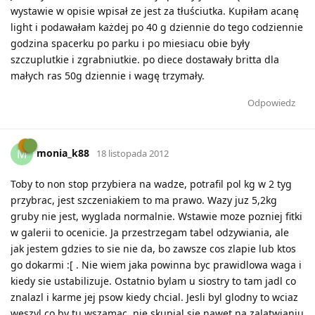
wystawie w opisie wpisał ze jest za tłuściutka. Kupiłam acanę
light i podawałam każdej po 40 g dziennie do tego codziennie
godzina spacerku po parku i po miesiacu obie były
szczuplutkie i zgrabniutkie. po diece dostawały britta dla
małych ras 50g dziennie i wagę trzymały.
Odpowiedz
monia_k88
M
18 listopada 2012
Toby to non stop przybiera na wadze, potrafil pol kg w 2 tyg
przybrac, jest szczeniakiem to ma prawo. Wazy juz 5,2kg
gruby nie jest, wyglada normalnie. Wstawie moze pozniej fitki
w galerii to ocenicie. Ja przestrzegam tabel odzywiania, ale
jak jestem gdzies to sie nie da, bo zawsze cos zlapie lub ktos
go dokarmi :[ . Nie wiem jaka powinna byc prawidlowa waga i
kiedy sie ustabilizuje. Ostatnio bylam u siostry to tam jadl co
znalazl i karme jej psow kiedy chcial. Jesli byl glodny to wciaz
weszyl co by tu wszamac, nie skupial sie nawet na zalatwianiu