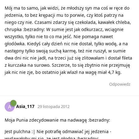
Mój ma to samo, jak widzi, że młodszy syn ma coś w ręce do
jedzenia, to bez krępacji mu to porwie, czy ktoś patrzy na
niego czy nie. Czasami zdarzy się czekolada, kawałek chleba,
chrupka :bezradny: W sumie jest jak odkurzacz, wciągnie
wszystko, tylko nie to co ma jeść. Nie pomaga nawet
głodówka. Kiedyś cały dzień nic nie dostał, tylko wodę, a na
następny tylko swoją suchą karmę, też nie ruszył, w sumie
dwa dni nic nie jadł, na trzeci już się zlitowałam i dostał fileta
z kurczaka na surowo. Szczerze, to się zbytnio nie przejmuję
jak nic nie zje, bo ostatnio jak wlazł na wagę miał 4,7 kg.
Odpowiedz
Asia_117
A
29 listopada 2012
Moja Punia zdecydowanie ma nadwagę :bezradny:
Jest pulchna :| Nie potrafię odmawiać jej jedzenia -
wydawałoby mi się, ze jest głodna :bezradny: