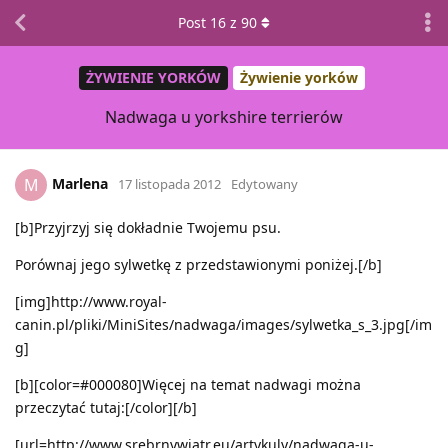
Post
16
z
90
ŻYWIENIE YORKÓW
Żywienie yorków
Nadwaga u yorkshire terrierów
Marlena
M
17 listopada 2012
Edytowany
[b]Przyjrzyj się dokładnie Twojemu psu.
Porównaj jego sylwetkę z przedstawionymi poniżej.[/b]
[img]http://www.royal-
canin.pl/pliki/MiniSites/nadwaga/images/sylwetka_s_3.jpg[/im
g]
[b][color=#000080]Więcej na temat nadwagi można
przeczytać tutaj:[/color][/b]
[url=http://www.srebrnywiatr.eu/artykuly/nadwaga-u-