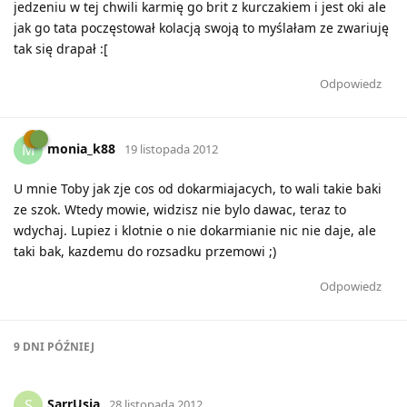
jedzeniu w tej chwili karmię go brit z kurczakiem i jest oki ale
jak go tata poczęstował kolacją swoją to myślałam ze zwariuję
tak się drapał :[
Odpowiedz
monia_k88
M
19 listopada 2012
U mnie Toby jak zje cos od dokarmiajacych, to wali takie baki
ze szok. Wtedy mowie, widzisz nie bylo dawac, teraz to
wdychaj. Lupiez i klotnie o nie dokarmianie nic nie daje, ale
taki bak, kazdemu do rozsadku przemowi ;)
Odpowiedz
9 DNI
PÓŹNIEJ
SarrUsia
S
28 listopada 2012