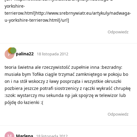
yorkshire-
terrierow.html]http://www.srebrnywiatr.eu/artykuly/nadwaga-
u-yorkshire-terrierow.html[/url]
Odpowiedz
palina22
P
18 listopada 2012
teoria świetna ale rzeczywistość zupełnie inna :bezradny:
musiała bym Tofika ciągle trzymać zamkniętego w pokoju bo
on i na stół wskoczy z ławy posprząta i wszystkie okruszki
pozbiera jeszcze potrafi siostrzenicy z rączki wykraść chrupkę
:szok: wystarczy mu sekunda np jak spojrzę w telewizor lub
pójdę do łazienki :(
Odpowiedz
Marlena
M
18 listopada 2012