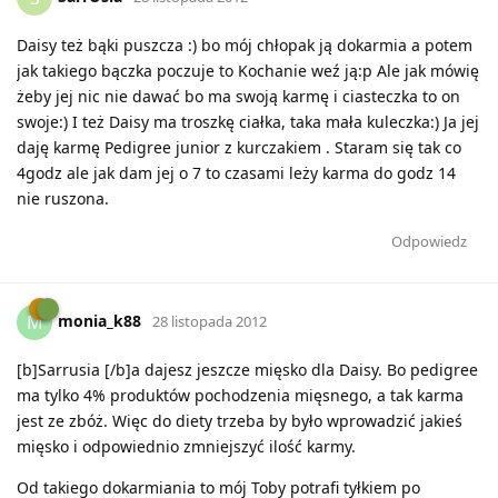
Daisy też bąki puszcza :) bo mój chłopak ją dokarmia a potem
jak takiego bączka poczuje to Kochanie weź ją:p Ale jak mówię
żeby jej nic nie dawać bo ma swoją karmę i ciasteczka to on
swoje:) I też Daisy ma troszkę ciałka, taka mała kuleczka:) Ja jej
daję karmę Pedigree junior z kurczakiem . Staram się tak co
4godz ale jak dam jej o 7 to czasami leży karma do godz 14
nie ruszona.
Odpowiedz
monia_k88
M
28 listopada 2012
[b]Sarrusia [/b]a dajesz jeszcze mięsko dla Daisy. Bo pedigree
ma tylko 4% produktów pochodzenia mięsnego, a tak karma
jest ze zbóż. Więc do diety trzeba by było wprowadzić jakieś
mięsko i odpowiednio zmniejszyć ilość karmy.
Od takiego dokarmiania to mój Toby potrafi tyłkiem po