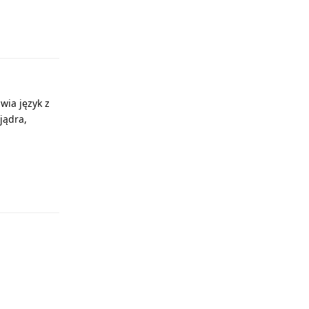
Odpowiedz
wia język z
jądra,
Odpowiedz