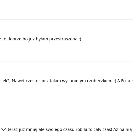
e to dobrze bo juz byłam przestraszona :)
elek2; Nawet czesto spi z takim wysunietym czubeczkiem :) A Fixiu n
 ^.^ teraz juz mniej ale swojego czasu robila to caly czas! Az na ni