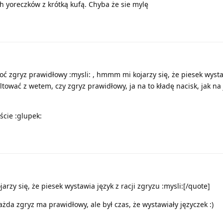
ch yoreczków z krótką kufą. Chyba że sie mylę
ć zgryz prawidłowy :mysli: , hmmm mi kojarzy się, że piesek wysta
ultować z wetem, czy zgryz prawidłowy, ja na to kładę nacisk, jak na 
ście :glupek:
y się, że piesek wystawia język z racji zgryzu :mysli:[/quote]
ażda zgryz ma prawidłowy, ale był czas, że wystawiały języczek :)