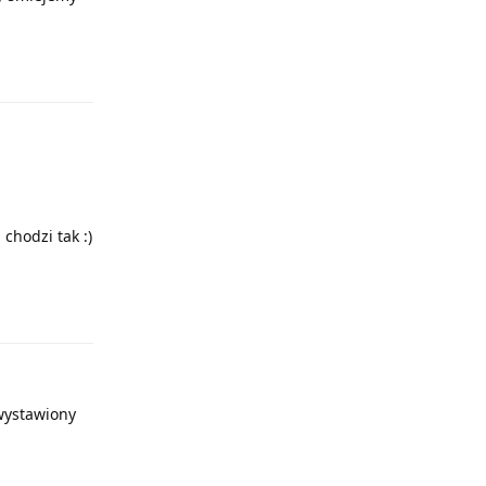
Odpowiedz
chodzi tak :)
Odpowiedz
 wystawiony
Odpowiedz