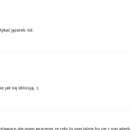
kać jęzorek :lol:
 jak się oblizują. :)
stawia;p ale mam wrazenei ze robi to specjalnie bo sie z niej wte