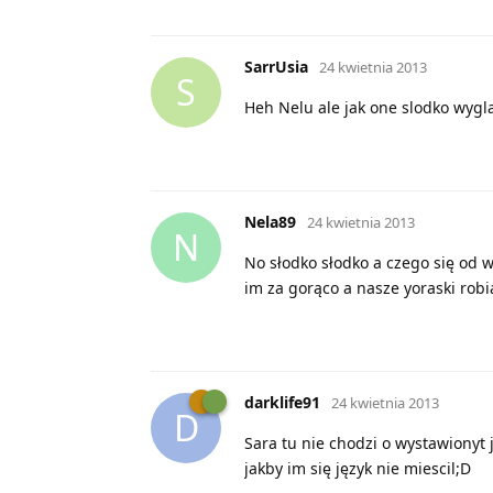
SarrUsia
24 kwietnia 2013
S
Heh Nelu ale jak one slodko wygl
Nela89
24 kwietnia 2013
N
No słodko słodko a czego się od w
im za gorąco a nasze yoraski robi
darklife91
24 kwietnia 2013
D
Sara tu nie chodzi o wystawionyt 
jakby im się język nie miescil;D