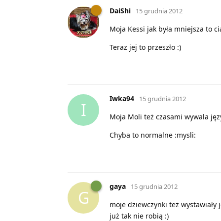
DaiShi
15 grudnia 2012
Moja Kessi jak była mniejsza to ci
Teraz jej to przeszło :)
Iwka94
15 grudnia 2012
I
Moja Moli też czasami wywala język
Chyba to normalne :mysli:
gaya
15 grudnia 2012
G
moje dziewczynki też wystawiały j
już tak nie robią :)