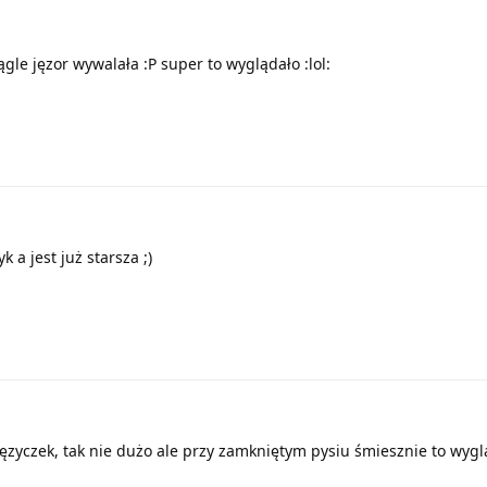
ągle jęzor wywalała :P super to wyglądało :lol:
 a jest już starsza ;)
ęzyczek, tak nie dużo ale przy zamkniętym pysiu śmiesznie to wyglą