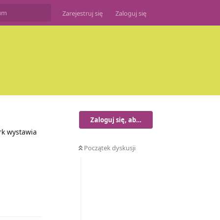
Zarejestruj się
Zaloguj się
Zaloguj się, aby odpisać
rk wystawia
Początek dyskusji
Odpowiedz