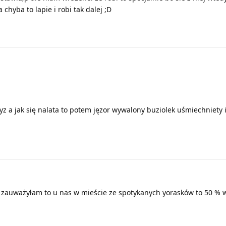
na chyba to lapie i robi tak dalej ;D
 a jak się nalata to potem jęzor wywalony buziolek uśmiechniety i 
 co zauważyłam to u nas w mieście ze spotykanych yorasków to 50 %