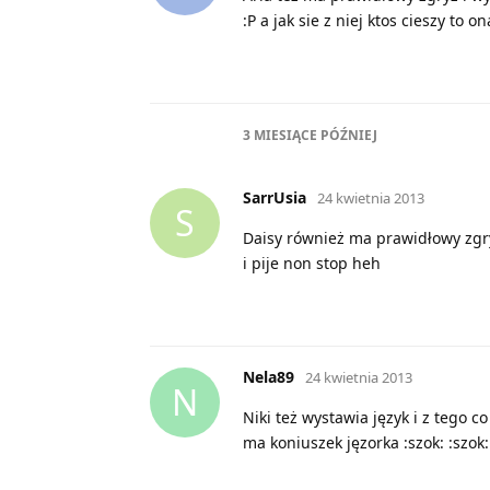
:P a jak sie z niej ktos cieszy to o
3 MIESIĄCE
PÓŹNIEJ
SarrUsia
24 kwietnia 2013
S
Daisy również ma prawidłowy zgryz
i pije non stop heh
Nela89
24 kwietnia 2013
N
Niki też wystawia język i z tego
ma koniuszek jęzorka :szok: :szok: