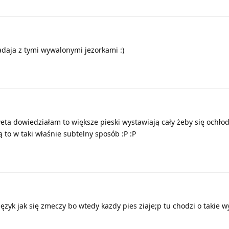
adaja z tymi wywalonymi jezorkami :)
eta dowiedziałam to większe pieski wystawiają cały żeby się ochłodz
ą to w taki właśnie subtelny sposób :P :P
język jak się zmeczy bo wtedy kazdy pies ziaje;p tu chodzi o takie 