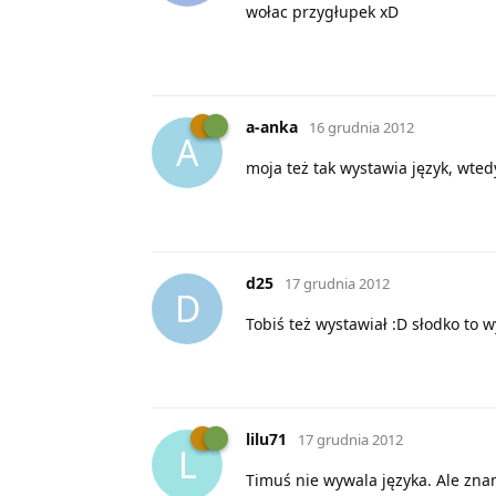
wołac przygłupek xD
a-anka
16 grudnia 2012
A
moja też tak wystawia język, wtedy
d25
17 grudnia 2012
D
Tobiś też wystawiał :D słodko to w
lilu71
17 grudnia 2012
L
Timuś nie wywala języka. Ale znam