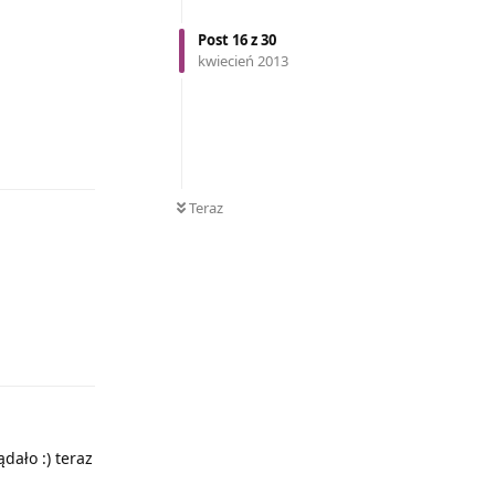
Post
16
z
30
kwiecień 2013
Odpowiedz
Teraz
Odpowiedz
dało :) teraz