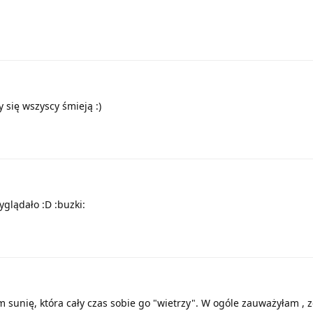
 się wszyscy śmieją :)
yglądało :D :buzki:
 sunię, która cały czas sobie go "wietrzy". W ogóle zauważyłam , 