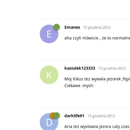
Emanes
15 grudnia 2012
E
aha czyli mówicie , że to normaln
kasiulek123333
15 grudnia 2012
K
Moj Kikus tez wywala jezorek ;figi
Ciekawe :mysli:
darklife91
15 grudnia 2012
D
Aria tez wystawia jezora caly czas