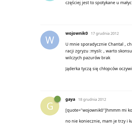
częściej jest to spotykane u mały
wojownik0
17 grudnia 2012
W
U mnie sporadycznie Chantal , cho
racji zgryzu :mysli: , warto skons
wilczych pazurów brak
Jąderka tyczą się chłopców oczywi
gaya
18 grudnia 2012
G
[quote="wojownik0"]hmmm mi kojarz
no nie koniecznie, mam je trzy i k