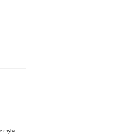
Odpowiedz
Odpowiedz
Odpowiedz
ze chyba