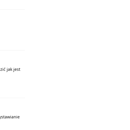
Odpowiedz
ić jak jest
Odpowiedz
wystawianie