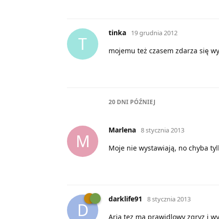
tinka
19 grudnia 2012
T
mojemu też czasem zdarza się wyty
20 DNI
PÓŹNIEJ
Marlena
8 stycznia 2013
M
Moje nie wystawiają, no chyba tylko
darklife91
8 stycznia 2013
D
Aria tez ma prawidlowy zgryz i wy