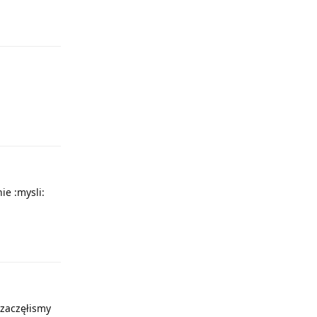
Odpowiedz
Odpowiedz
ie :mysli:
Odpowiedz
ą zaczęłismy