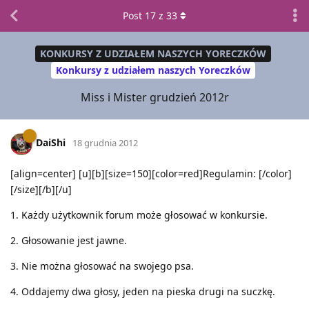
Post
17
z
33
KONKURSY Z UDZIAŁEM NASZYCH YORECZKÓW
Konkursy z udziałem naszych Yoreczków
Miss i Mister grudzień 2012r
DaiShi
18 grudnia 2012
[align=center] [u][b][size=150][color=red]Regulamin: [/color]
[/size][/b][/u]
1. Każdy użytkownik forum może głosować w konkursie.
2. Głosowanie jest jawne.
3. Nie można głosować na swojego psa.
4. Oddajemy dwa głosy, jeden na pieska drugi na suczkę.