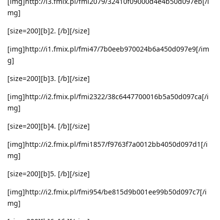
[img]http://i3.fmix.pl/fmi2079/32410f09000d4e4b50d097eb[/i
mg]
[size=200][b]2. [/b][/size]
[img]http://i1.fmix.pl/fmi47/7b0eeb970024b6a450d097e9[/im
g]
[size=200][b]3. [/b][/size]
[img]http://i2.fmix.pl/fmi2322/38c6447700016b5a50d097ca[/i
mg]
[size=200][b]4. [/b][/size]
[img]http://i2.fmix.pl/fmi1857/f9763f7a0012bb4050d097d1[/i
mg]
[size=200][b]5. [/b][/size]
[img]http://i2.fmix.pl/fmi954/be815d9b001ee99b50d097c7[/i
mg]