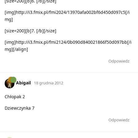
[size=200][b]6. [/b][/size]
[img]http://i3.fmix.pl/fmi2024/13970afa002bf6d450d097c5[/i
mg]
[size=200][b]7. [/b][/size]
[img]http://i3.fmix.pl/fmi2124/0b090d840021866f50d097bb[/i
mg][/align]
Odpowiedz
Abigail
18 grudnia 2012
Chłopak 2
Dziewczynka 7
Odpowiedz