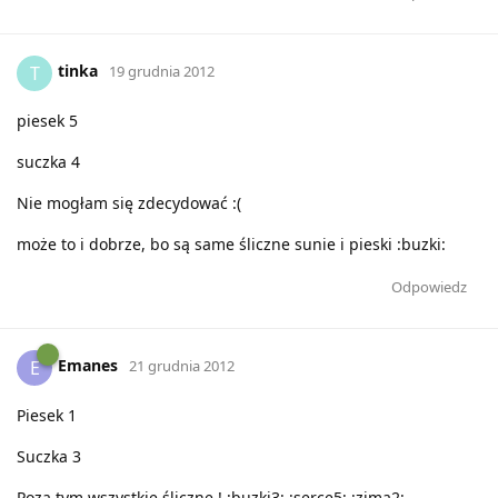
tinka
T
19 grudnia 2012
piesek 5
suczka 4
Nie mogłam się zdecydować :(
może to i dobrze, bo są same śliczne sunie i pieski :buzki:
Odpowiedz
Emanes
E
21 grudnia 2012
Piesek 1
Suczka 3
Poza tym wszystkie śliczne ! ;buzki3; ;serce5; ;zima2;