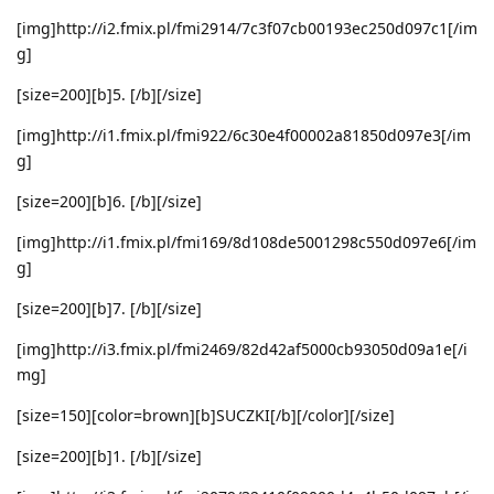
[img]http://i2.fmix.pl/fmi2914/7c3f07cb00193ec250d097c1[/im
g]
[size=200][b]5. [/b][/size]
[img]http://i1.fmix.pl/fmi922/6c30e4f00002a81850d097e3[/im
g]
[size=200][b]6. [/b][/size]
[img]http://i1.fmix.pl/fmi169/8d108de5001298c550d097e6[/im
g]
[size=200][b]7. [/b][/size]
[img]http://i3.fmix.pl/fmi2469/82d42af5000cb93050d09a1e[/i
mg]
[size=150][color=brown][b]SUCZKI[/b][/color][/size]
[size=200][b]1. [/b][/size]