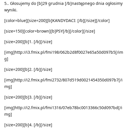
5.. Głosujemy do [b]29 grudnia [/b]następnego dnia ogłosimy
wyniki.
[color=blue][size=200][b]KANDYDACI: [/b][/size][/color]
[size=150][color=brown][b]PSY[/b][/color][/size]
[size=200][b]1. [/b][/size]
[img]http://i3.fmix.pl/fmi198/062b2d8f0027e65a50d097b5[/im
g]
[size=200][b]2. [/b][/size]
[img]http://i2.fmix.pl/fmi2732/807d519d0021454350d097b7[/i
mg]
[size=200][b]3. [/b][/size]
[img]http://i2.fmix.pl/fmi1316/07eb78bc0013366c50d097bd[/i
mg]
[size=200][b]4. [/b][/size]