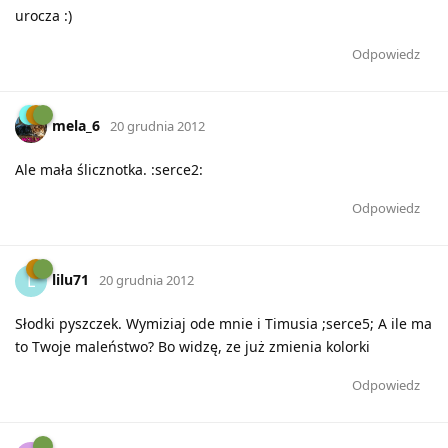
urocza :)
Odpowiedz
mela_6
20 grudnia 2012
Ale mała ślicznotka. :serce2:
Odpowiedz
lilu71
L
20 grudnia 2012
Słodki pyszczek. Wymiziaj ode mnie i Timusia ;serce5; A ile ma
to Twoje maleństwo? Bo widzę, ze już zmienia kolorki
Odpowiedz