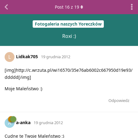
Post
16
z
19
Fotogaleria naszych Yoreczków
Roxi :)
Lidkak705
L
19 grudnia 2012
[img]http://c.wrzuta.pl/wi16570/35e76ab6002c667950d19e93/
ddddd[/img]
Moje Maleństwo :)
Odpowiedz
a-anka
A
19 grudnia 2012
Cudne te Twoje Maleństwo :)