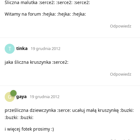
Śliczna malutka :serce2: :serce2: :serce2:
Witamy na forum :hejka: :hejka: :hejka:
Odpowiedz
tinka
T
19 grudnia 2012
jaka śliczna kruszynka :serce2:
Odpowiedz
gaya
G
19 grudnia 2012
prześliczna dziewczynka :serce: ucałuj małą kruszynkę :buzki:
:buzki: :buzki:
i więcej fotek prosimy :)