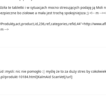
adziła te tabletki i w sytuacjach mocno stresujących podaję ją Moli 
 bezpieczne bo ziołowe a mała jest trochę spokojniejsza ;) <!-- m -->
Produkty,act,product,id,236,ref,categories,refid,44">http://www.a
- m -->
d :mysli: nic nie pomogło :| myślę że to za duży stres by cokolwi
a.pl/produkt-10184.html]KalmAid ScanVet[/url]