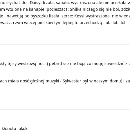
no słychać :lol: Daisy drżała, sapała, wystraszona ale nie uciekała
azem wtulone na kanapie :pocieszacz: Shilka niczego się nie boi, zdz
e i nawet ją po pyszczku lizała :serce: Kessi wystraszona, nie wiedz
wacz: czym więcej piesków tym lepiej to przechodzą :lol: :lol: :lol:
sły tę sylwestrową noc :) petard się nie boją co mogę stwierdzić z 
nach miała dość głośnej muzyki ( Sylwester był w naszym domu) i za
 kłopotu :okok: