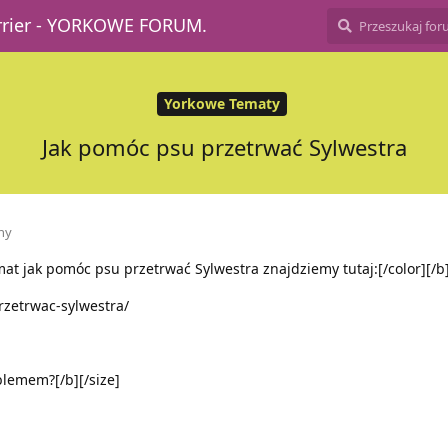
errier - YORKOWE FORUM.
Yorkowe Tematy
Jak pomóc psu przetrwać Sylwestra
ny
at jak pomóc psu przetrwać Sylwestra znajdziemy tutaj:[/color][/b
rzetrwac-sylwestra/
blemem?[/b][/size]