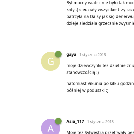
Był mocny wiatr i nie było tak moc
kąty ;) siedziały wszystkie trzy r
patrzyła na Daisy jak się denerwuj
dzieje siedziała grzecznie :wysmie
gaya
1 stycznia 2013
G
moje dziewczynki też dzielnie znio
stanowczością :)
natomiast Vikunia po kilku godzi
później w poduszki :)
Asia_117
1 stycznia 2013
A
Moje też Sylwestra przetrwały bez