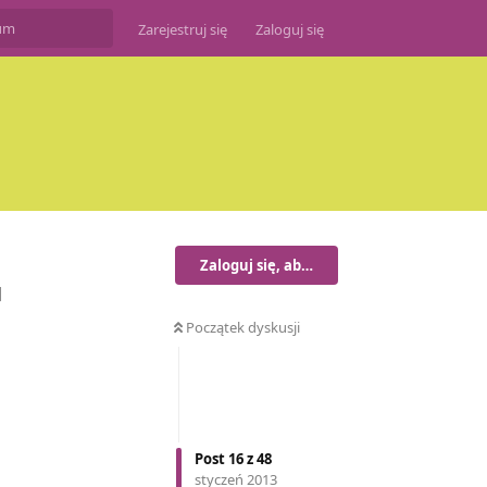
Zarejestruj się
Zaloguj się
Zaloguj się, aby odpisać
]
Początek dyskusji
Odpowiedz
Post
16
z
48
styczeń 2013