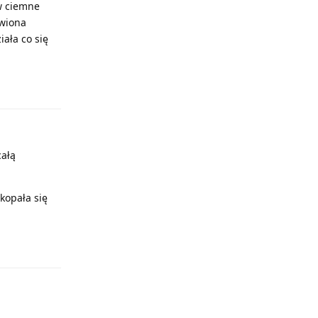
 w ciemne
iwiona
iała co się
Odpowiedz
całą
kopała się
Odpowiedz