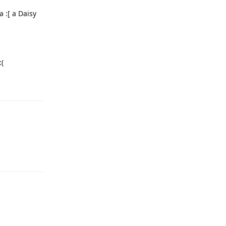
 :[ a Daisy
:(
Odpowiedz
Odpowiedz