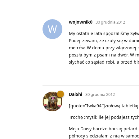
wojownik0
30 grudnia 2012
W
My ostatnie lata spędzaliśmy Sylw
Podejrzewam, że czuły się w dom
metrów. W domu przy włączonej mu
poszła bym z psami na dwór. W m
słychać co sąsiad robi, a przed 
DaiShi
30 grudnia 2012
[quote="Iwka94"]ziołową tabletkę v
Trochę :mysli: ile jej podajesz tych
Moja Daisy bardzo boi się petard 
północy siedziałam z nią w samoc