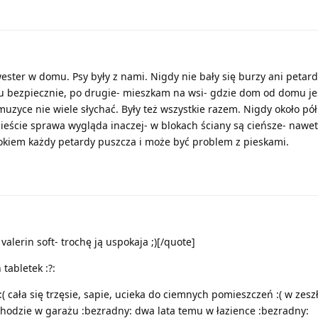
ester w domu. Psy były z nami. Nigdy nie bały się burzy ani petard
u bezpiecznie, po drugie- mieszkam na wsi- gdzie dom od domu jes
zyce nie wiele słychać. Były też wszystkie razem. Nigdy około pół
ieście sprawa wygląda inaczej- w blokach ściany są cieńsze- nawe
blokiem każdy petardy puszcza i może być problem z pieskami.
alerin soft- trochę ją uspokaja ;)[/quote]
 tabletek :?:
:( cała się trzęsie, sapie, ucieka do ciemnych pomieszczeń :( w zes
hodzie w garażu :bezradny: dwa lata temu w łazience :bezradny: