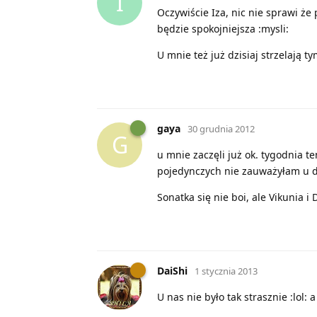
I
Oczywiście Iza, nic nie sprawi że
będzie spokojniejsza :mysli:
U mnie też już dzisiaj strzelają t
gaya
30 grudnia 2012
G
u mnie zaczęli już ok. tygodnia te
pojedynczych nie zauważyłam u d
Sonatka się nie boi, ale Vikunia i
DaiShi
1 stycznia 2013
U nas nie było tak strasznie :lol: a