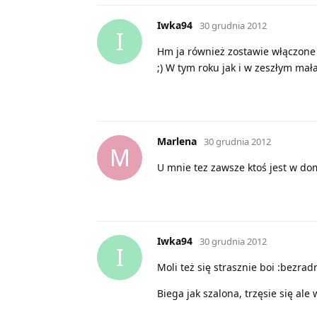
Iwka94
30 grudnia 2012
I
Hm ja również zostawie włączone 
;) W tym roku jak i w zeszłym mała
Marlena
30 grudnia 2012
M
U mnie tez zawsze ktoś jest w domu
Iwka94
30 grudnia 2012
I
Moli też się strasznie boi :bezrad
Biega jak szalona, trzęsie się ale 