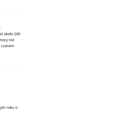
Odpowiedz
.
t około 200
nocy nie
t czasem
Odpowiedz
złym roku o