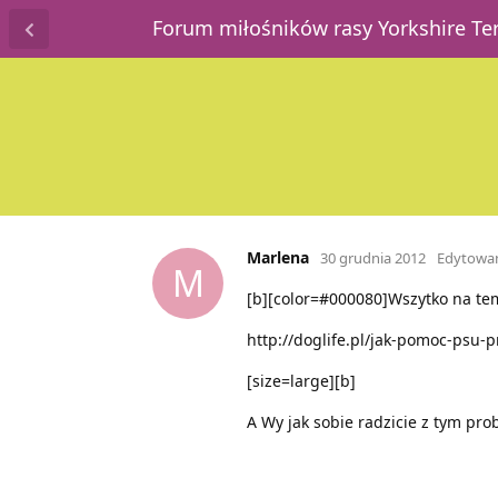
Forum miłośników rasy Yorkshire T
Marlena
30 grudnia 2012
Edytowa
M
[b][color=#000080]Wszytko na tem
http://doglife.pl/jak-pomoc-psu-p
[size=large][b]
A Wy jak sobie radzicie z tym pro