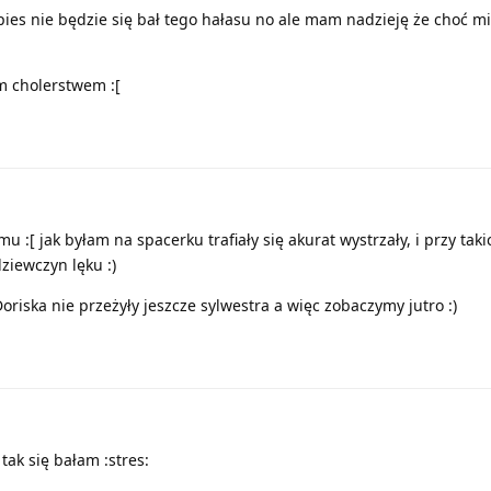
 pies nie będzie się bał tego hałasu no ale mam nadzieję że choć m
ym cholerstwem :[
mu :[ jak byłam na spacerku trafiały się akurat wystrzały, i przy taki
ziewczyn lęku :)
 Doriska nie przeżyły jeszcze sylwestra a więc zobaczymy jutro :)
 tak się bałam :stres: