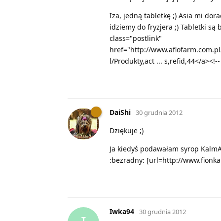
Iza, jedną tabletkę ;) Asia mi dor
idziemy do fryzjera ;) Tabletki są
class="postlink"
href="http://www.aflofarm.com.pl/
l/Produkty,act ... s,refid,44</a><!-
DaiShi
30 grudnia 2012
Dziękuje ;)
Ja kiedyś podawałam syrop KalmAi
:bezradny: [url=http://www.fionk
Iwka94
30 grudnia 2012