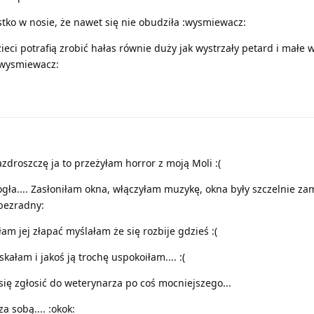
stko w nosie, że nawet się nie obudziła :wysmiewacz:
ieci potrafią zrobić hałas równie duży jak wystrzały petard i małe w
:wysmiewacz:
droszczę ja to przeżyłam horror z moją Moli :(
ogła.... Zasłoniłam okna, włączyłam muzykę, okna były szczelnie za
:bezradny:
am jej złapać myślałam że się rozbije gdzieś :(
ałam i jakoś ją trochę uspokoiłam.... :(
się zgłosić do weterynarza po coś mocniejszego...
a sobą.... :okok: