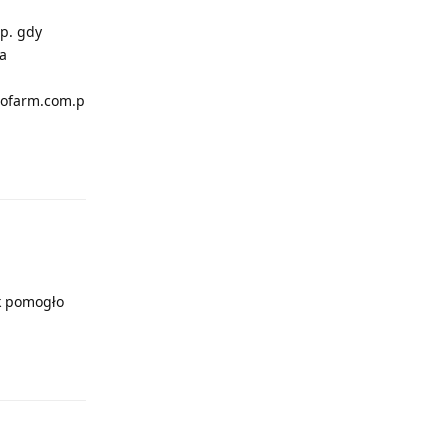
np. gdy
<a
flofarm.com.p
Odpowiedz
ek pomogło
Odpowiedz