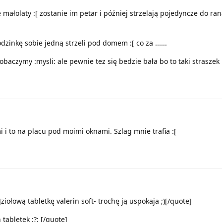
małolaty :[ zostanie im petar i później strzelają pojedyncze do rana
odzinkę sobie jedną strzeli pod domem :[ co za ......
zobaczymy :mysli: ale pewnie tez się bedzie bała bo to taki straszek 
i i to na placu pod moimi oknami. Szlag mnie trafia :[
iołową tabletkę valerin soft- trochę ją uspokaja ;)[/quote]
 tabletek :?: [/quote]