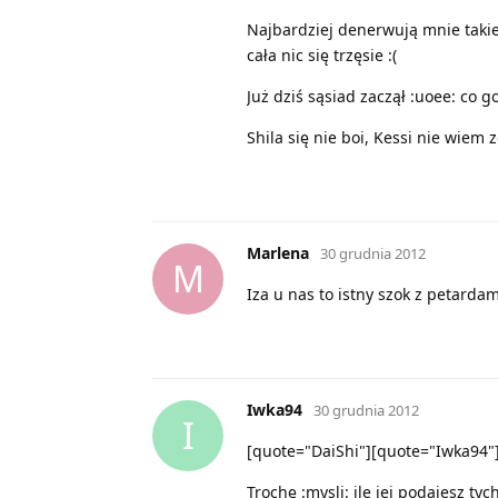
Najbardziej denerwują mnie takie 
cała nic się trzęsie :(
Już dziś sąsiad zaczął :uoee: co g
Shila się nie boi, Kessi nie wiem 
Marlena
30 grudnia 2012
M
Iza u nas to istny szok z petardam
Iwka94
30 grudnia 2012
I
[quote="DaiShi"][quote="Iwka94"]z
Trochę :mysli: ile jej podajesz tych