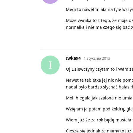
Megi to nawet miała na tyle wszy
Może wynika to z tego, że moje dz
normalka i nie ma czego się bać 
Iwka94
1 stycznia 2013
I
Oj Dziewczyny czytam to i Wam zaz
Nawet ta tabletka jej nic nie pom
nadal było bardzo słychać hałas 
Moli biegała jak szalona nie umiał
Wzięłam ją potem pod kołdrę, głask
Wiem już że za rok będę musiała 
Cieszę się jednak że mamy to już z