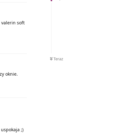
valerin soft
Odpowiedz
Teraz
zy oknie.
Odpowiedz
 uspokaja ;)