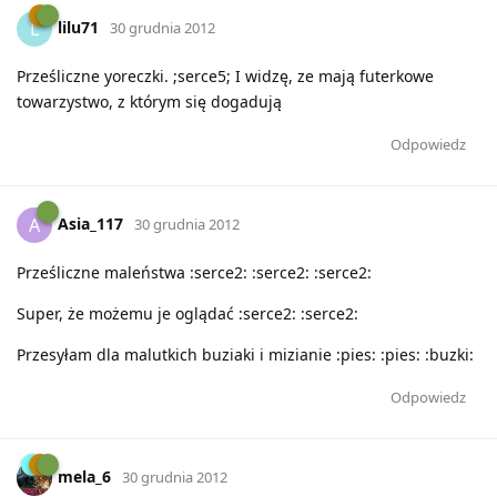
lilu71
L
30 grudnia 2012
Prześliczne yoreczki. ;serce5; I widzę, ze mają futerkowe
towarzystwo, z którym się dogadują
Odpowiedz
Asia_117
A
30 grudnia 2012
Prześliczne maleństwa :serce2: :serce2: :serce2:
Super, że możemu je oglądać :serce2: :serce2:
Przesyłam dla malutkich buziaki i mizianie :pies: :pies: :buzki:
Odpowiedz
mela_6
30 grudnia 2012