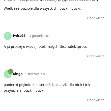
Wielkieee buziole dla wszystkich :buzki: :buzki:
Odpowiedz
Iwka94
I
31 grudnia 2012
A ja proszę o więcej fotek małych ślicznotek :prosi:
Odpowiedz
Kinga
K
1 stycznia 2013
panienki piękniutkie :serce2: buziaczki dla nich i ich
przyjaciela :buzki: :buzki:
Odpowiedz