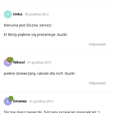
tinka
T
30 grudnia 2012
Klerunia jest śliczna :serce2:
El Misty pięknie się prezentuje :buzki:
Odpowiedz
Nikool
N
31 grudnia 2012
piekne dziewczyny, całuski dla nich :buzki:
Odpowiedz
Emanes
E
31 grudnia 2012
Śliczne masz pieseczki, futrzany przyjaciel spioszek też ;)