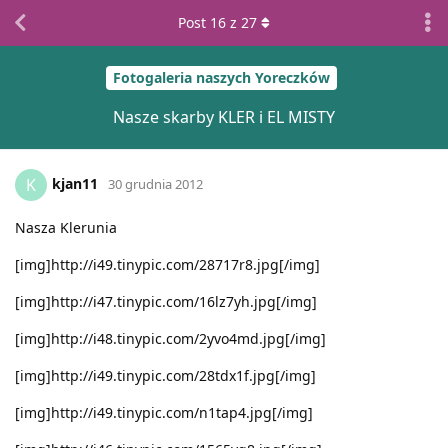
Post
16
z
27
Fotogaleria naszych Yoreczków
Nasze skarby KLER i EL MISTY
kjan11
K
30 grudnia 2012
Nasza Klerunia
[img]http://i49.tinypic.com/28717r8.jpg[/img]
[img]http://i47.tinypic.com/16lz7yh.jpg[/img]
[img]http://i48.tinypic.com/2yvo4md.jpg[/img]
[img]http://i49.tinypic.com/28tdx1f.jpg[/img]
[img]http://i49.tinypic.com/n1tap4.jpg[/img]