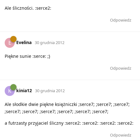
Ale śliczności. :serce2:
Odpowiedz
Evelina
E
30 grudnia 2012
Piękne sunie :serce: ;)
Odpowiedz
kinia12
K
30 grudnia 2012
Ale słodkie dwie piękne księżniczki ;serce7; ;serce7; ;serce7;
;serce7; ;serce7; ;serce7; ;serce7; ;serce7; ;serce7;
a futrzasty przyjaciel śliczny :serce2: :serce2: :serce2: :serce2:
Odpowiedz