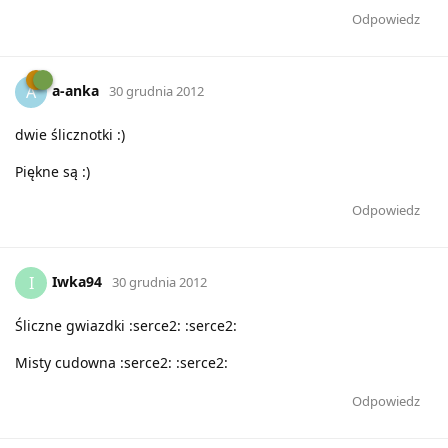
Odpowiedz
a-anka
A
30 grudnia 2012
dwie ślicznotki :)
Piękne są :)
Odpowiedz
Iwka94
I
30 grudnia 2012
Śliczne gwiazdki :serce2: :serce2:
Misty cudowna :serce2: :serce2:
Odpowiedz