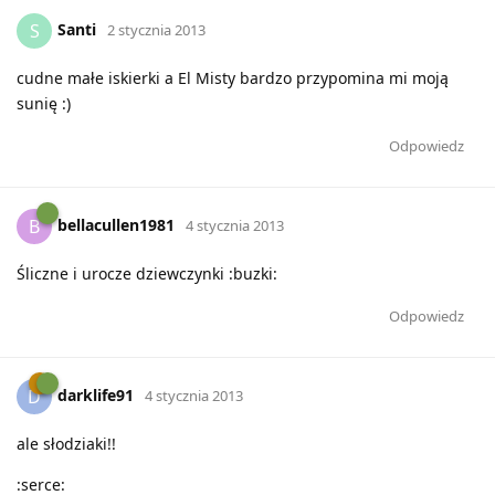
Santi
S
2 stycznia 2013
cudne małe iskierki a El Misty bardzo przypomina mi moją
sunię :)
Odpowiedz
bellacullen1981
B
4 stycznia 2013
Śliczne i urocze dziewczynki :buzki:
Odpowiedz
darklife91
D
4 stycznia 2013
ale słodziaki!!
:serce: