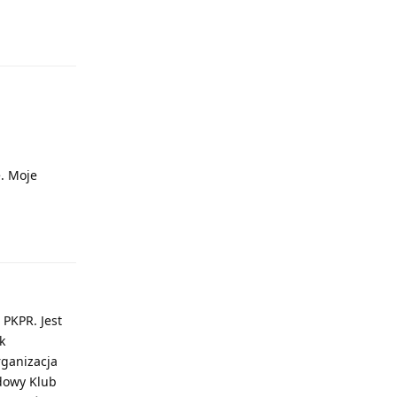
Odpowiedz
e. Moje
Odpowiedz
 PKPR. Jest
k
rganizacja
dowy Klub