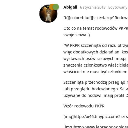
Abigail
6 stycznia 2013
Edytowany
[b][color=blue][size=large]Rodowo
Oto co na temat rodowodów PKPR 
swoje słowa :)
"W PKPR szczenięta od razu otrzy
więc dodatkowych działań ani kos
wystawach psów rasowych mogą br
znaczenia członkostwo właściciela
właściciel nie musi być członkiem
Szczenięta przechodzą przegląd 
lub przeglądu hodowlanego. Są w
używane do hodowli mają profil 
Wzór rodowodu PKPR
[img]http://oi46.tinypic.com/2rzr
[img]http://www.labradory-golde