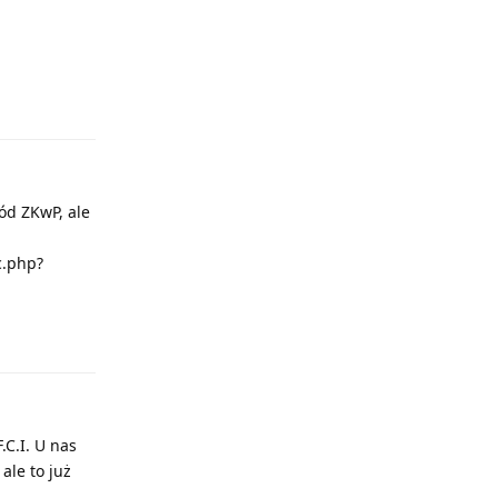
Odpowiedz
ód ZKwP, ale
c.php?
Odpowiedz
C.I. U nas
ale to już