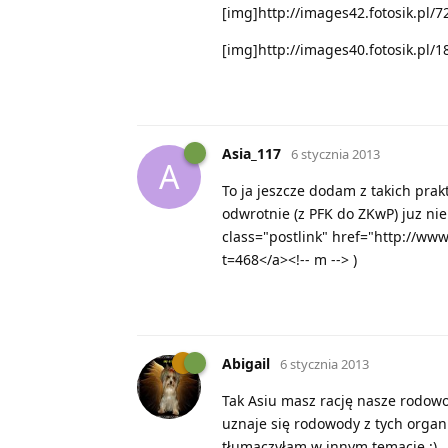
[img]http://images42.fotosik.pl
[img]http://images40.fotosik.pl
Asia_117
6 stycznia 2013
A
To ja jeszcze dodam z takich pra
odwrotnie (z PFK do ZKwP) juz nie
class="postlink" href="http://ww
t=468</a><!-- m --> )
Abigail
6 stycznia 2013
Tak Asiu masz rację nasze rodowo
uznaje się rodowody z tych organi
tłumaczyłam w innym temacie :)