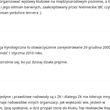
organizować wystawy klubowe na międzynarodowym poziomie, a t
ra i jego odmian barwnych, zaakceptowany przez Niemieckie IBC czy
mian yorkshire terriera :)
cja Kynologiczna to stowarzyszenie zarejestrowane 29 grudnia 2009
lność 1 stycznia 2010 roku.
zrośnie się, bo już dzisiaj działa prężnie.
e jedyne i prawdziwe rodowody są z ZK i dlatego ZK nie toleruje inn
znaje rodowodów innych organizacji. Jak większość wie, jestem w
, śpię spokojnie, a dziś przyjęli mnie do Klubu Top Hodowców Roy