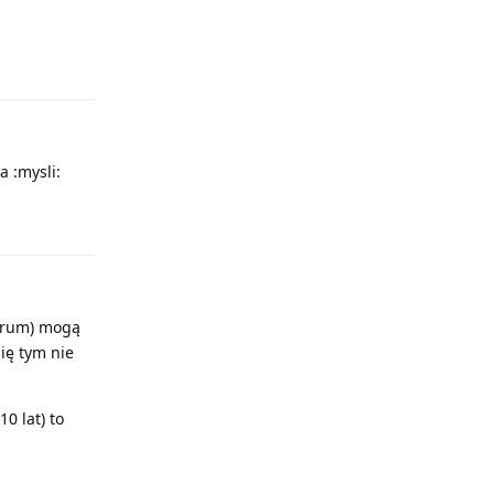
Odpowiedz
 :mysli:
Odpowiedz
forum) mogą
ię tym nie
0 lat) to
Odpowiedz