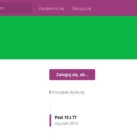
Zarejestruj się
Zaloguj się
Zaloguj się, aby odpisać
Początek dyskusji
Post
15
z
77
styczeń 2013