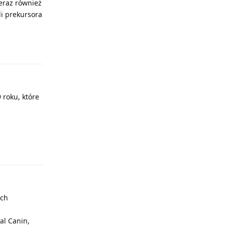
eraz również
li prekursora
Odpowiedz
 roku, które
Odpowiedz
ych
al Canin,