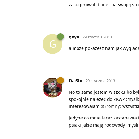
zasugerowali baner na swojej stron
gaya
29 stycznia 2013
G
a może pokażesz nam jak wygląda
DaiShi
29 stycznia 2013
No to sama jestem w szoku bo by
spokojnie należeć do ZKwP :mysli:
interesowałam :skromny: wszystki
Jedyne co mnie teraz zastanawia t
psiaki jakie mają rodowody :mysli: