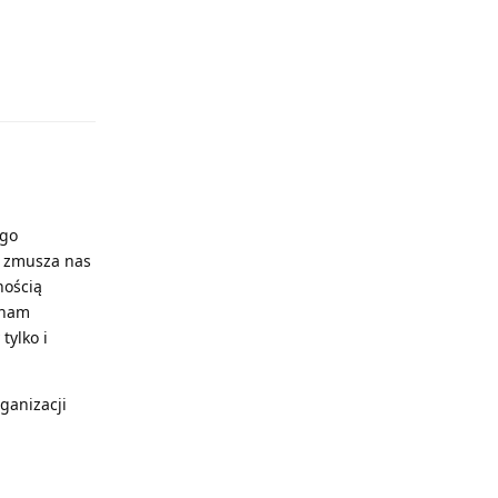
Odpowiedz
ego
e zmusza nas
nością
 nam
tylko i
ganizacji