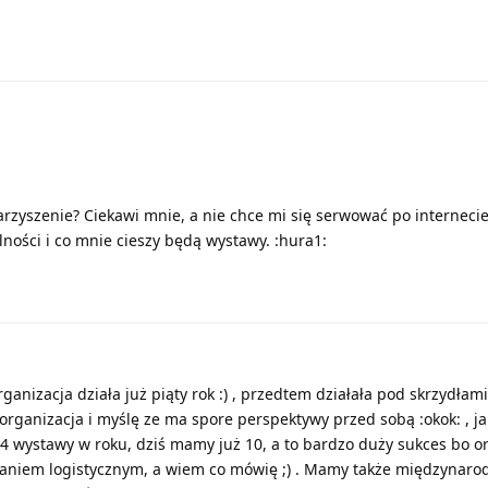
owarzyszenie? Ciekawi mnie, a nie chce mi się serwować po interneci
lności i co mnie cieszy będą wystawy. :hura1:
anizacja działa już piąty rok :) , przedtem działała pod skrzydłami
 organizacja i myślę ze ma spore perspektywy przed sobą :okok: , ja
 4 wystawy w roku, dziś mamy już 10, a to bardzo duży sukces bo o
aniem logistycznym, a wiem co mówię ;) . Mamy także międzynaro