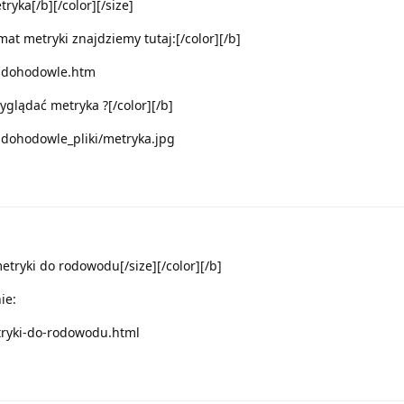
ryka[/b][/color][/size]
t metryki znajdziemy tutaj:[/color][/b]
eudohodowle.htm
glądać metryka ?[/color][/b]
udohodowle_pliki/metryka.jpg
tryki do rodowodu[/size][/color][/b]
ie:
tryki-do-rodowodu.html