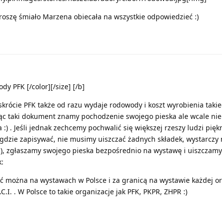
proszę śmiało Marzena obiecała na wszystkie odpowiedzieć :)
y PFK [/color][/size] [/b]
skrócie PFK także od razu wydaje rodowody i koszt wyrobienia taki
c taki dokument znamy pochodzenie swojego pieska ale wcale ni
:) . Jeśli jednak zechcemy pochwalić się większej rzeszy ludzi pięk
igdzie zapisywać, nie musimy uiszczać żadnych składek, wystarczy
;), zgłaszamy swojego pieska bezpośrednio na wystawę i uiszczamy 
:
 można na wystawach w Polsce i za granicą na wystawie każdej or
C.I. . W Polsce to takie organizacje jak PFK, PKPR, ZHPR :)