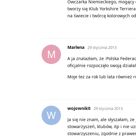
Owczarka Niemieckiego, mogący 
tworzy się Klub Yorkshire Terrie
na świecie i twórcę kolorowych od
Marlena
29 stycznia 2013
M
A ja znalazłam, że :Polska Federa
oficjalnie rozpoczęło swoją działa
Moje tez za rok lub lata również ro
wojownik0
29 stycznia 2013
W
Ja się nie znam, ale słyszałam, z
stowarzyszeń, klubów, itp i nie u
stowarzyszeniu, zgodnie z prawem