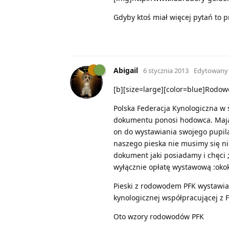
Gdyby ktoś miał więcej pytań to 
Abigail
6 stycznia 2013
Edytowany
[b][size=large][color=blue]Rodowod
Polska Federacja Kynologiczna w 
dokumentu ponosi hodowca. Mają
on do wystawiania swojego pupila 
naszego pieska nie musimy się n
dokument jaki posiadamy i chęci 
wyłącznie opłatę wystawową :okok
Pieski z rodowodem PFK wystawiać
kynologicznej współpracującej z F.
Oto wzory rodowodów PFK