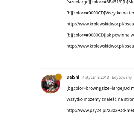
[size=large][color=#8B4513][b]Met
[b][color=#0000CD]Wszytko na tema
http://www.krolewskidwor.pl/ps
[b][color=#0000CD]Jak powinna wy
http://www.krolewskidwor.pl/pse
DaiShi
4 stycznia 2013
Edytowany
[b][color=brown][size=large]Od me
Wszytko możemy znaleźć na stron
http://www.psy24.pl/2302-Od-me