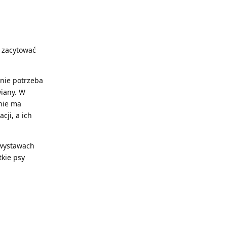
 zacytować
 nie potrzeba
wiany. W
nie ma
cji, a ich
 wystawach
kie psy