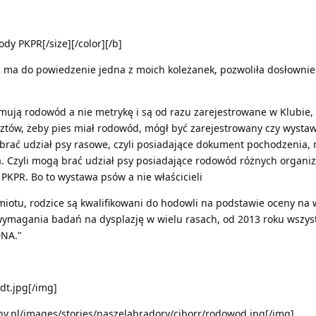
dy PKPR[/size][/color][/b]
ma do powiedzenie jedna z moich koleżanek, pozwoliła dosłownie
mują rodowód a nie metrykę i są od razu zarejestrowane w Klubie,
ztów, żeby pies miał rodowód, mógł być zarejestrowany czy wysta
ać udział psy rasowe, czyli posiadające dokument pochodzenia, 
. Czyli mogą brać udział psy posiadające rodowód różnych organiza
 PKPR. Bo to wystawa psów a nie właścicieli
miotu, rodzice są kwalifikowani do hodowli na podstawie oceny na
ymagania badań na dysplazję w wielu rasach, od 2013 roku wszyst
DNA."
sdt.jpg[/img]
ny.pl/images/stories/naszelabradory/ciborr/rodowod.jpg[/img]