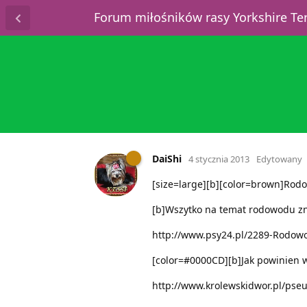
Forum miłośników rasy Yorkshire T
DaiShi
4 stycznia 2013
Edytowany
[size=large][b][color=brown]Rodow
[b]Wszytko na temat rodowodu zna
http://www.psy24.pl/2289-Rodow
[color=#0000CD][b]Jak powinien w
http://www.krolewskidwor.pl/pse