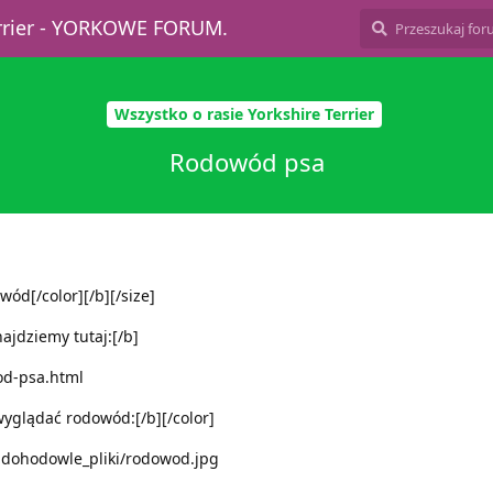
errier - YORKOWE FORUM.
Wszystko o rasie Yorkshire Terrier
Rodowód psa
ód[/color][/b][/size]
jdziemy tutaj:[/b]
od-psa.html
yglądać rodowód:[/b][/color]
udohodowle_pliki/rodowod.jpg