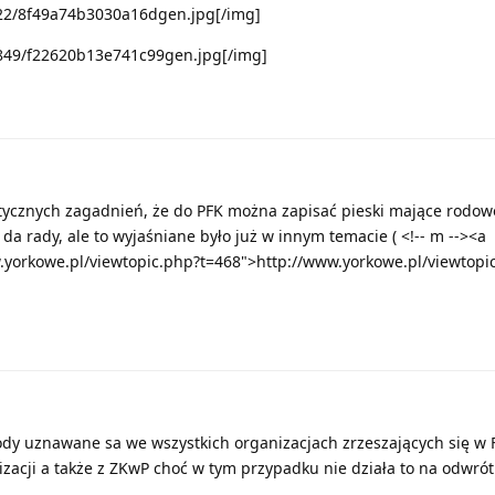
/722/8f49a74b3030a16dgen.jpg[/img]
/1849/f22620b13e741c99gen.jpg[/img]
ktycznych zagadnień, że do PFK można zapisać pieski mające rodow
 da rady, ale to wyjaśniane było już w innym temacie ( <!-- m --><a
w.yorkowe.pl/viewtopic.php?t=468">http://www.yorkowe.pl/viewtopi
dy uznawane sa we wszystkich organizacjach zrzeszających się w F.
zacji a także z ZKwP choć w tym przypadku nie działa to na odwrót 