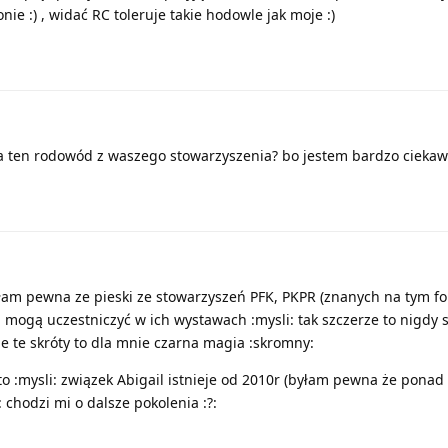
ie :) , widać RC toleruje takie hodowle jak moje :)
 ten rodowód z waszego stowarzyszenia? bo jestem bardzo ciekawa
łam pewna ze pieski ze stowarzyszeń PFK, PKPR (znanych na tym 
 mogą uczestniczyć w ich wystawach :mysli: tak szczerze to nigdy s
e te skróty to dla mnie czarna magia :skromny:
o :mysli: związek Abigail istnieje od 2010r (byłam pewna że ponad 1
 chodzi mi o dalsze pokolenia :?: