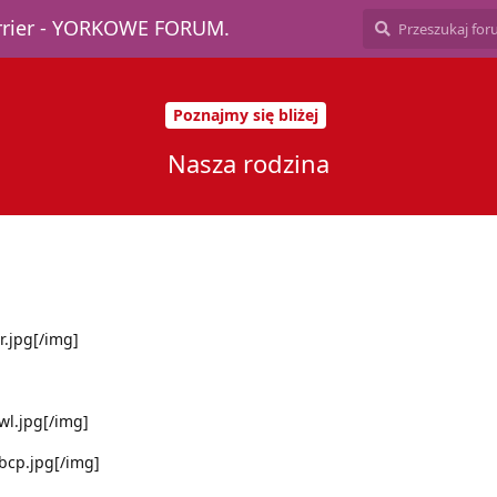
errier - YORKOWE FORUM.
Poznajmy się bliżej
Nasza rodzina
r.jpg[/img]
lwl.jpg[/img]
vbcp.jpg[/img]