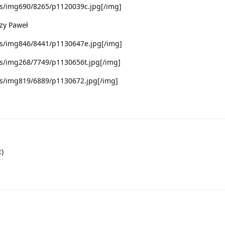
us/img690/8265/p1120039c.jpg[/img]
szy Paweł
us/img846/8441/p1130647e.jpg[/img]
s/img268/7749/p1130656t.jpg[/img]
us/img819/6889/p1130672.jpg[/img]
:)