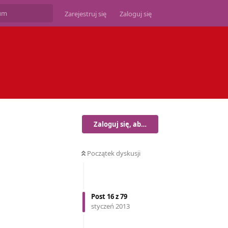
Zarejestruj się
Zaloguj się
Zaloguj się, aby odpisać
Początek dyskusji
Post
16
z
79
styczeń 2013