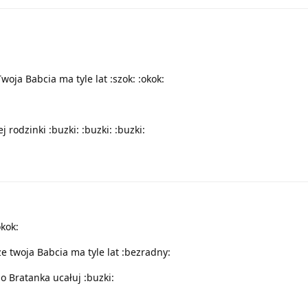
oja Babcia ma tyle lat :szok: :okok:
rodzinki :buzki: :buzki: :buzki:
kok:
e twoja Babcia ma tyle lat :bezradny:
 Bratanka ucałuj :buzki: