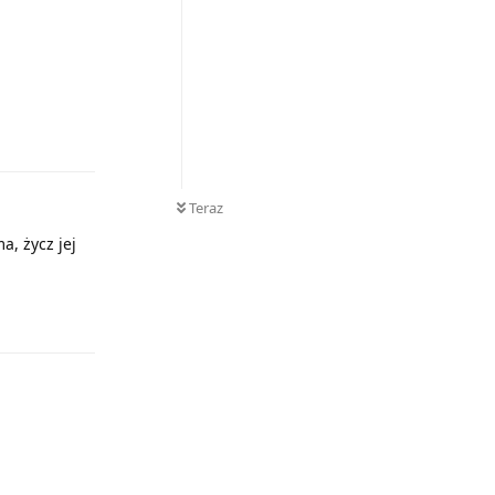
Odpowiedz
Teraz
a, życz jej
Odpowiedz
Odpowiedz