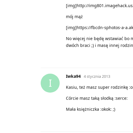
[img]http://img801.imagehack.u
mój mąż
[img]https://fbcdn-sphotos-a-a
No więcej nie będę wstawiać bo mam
dwóch braci ;) i masę innej rodzink
Iwka94
4 stycznia 2013
I
Kasiu, też masz super rodzinkę :o
Córcie masz taką słodką :serce:
Mała księżniczka :okok: ;)