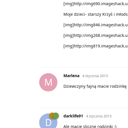
[img]http://img690.imageshack.
Moje dzieci- starszy Krzyś i młod
[img]http://img846.imageshack.
[img]http://img268.imageshack.u
[img]http://img819.imageshack.
Marlena
4 stycznia 2013
M
Dziewczyny fajną macie rodzinkę 
darklife91
4 stycznia 2013
D
Ale macie sliczne rodzinki :)