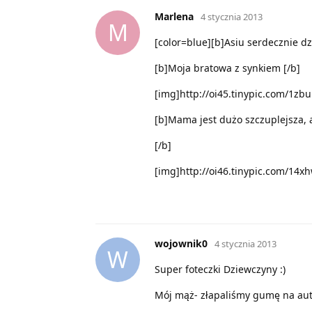
Marlena
4 stycznia 2013
M
[color=blue][b]Asiu serdecznie dzi
[b]Moja bratowa z synkiem [/b]
[img]http://oi45.tinypic.com/1zb
[b]Mama jest dużo szczuplejsza, a
[/b]
[img]http://oi46.tinypic.com/14x
wojownik0
4 stycznia 2013
W
Super foteczki Dziewczyny :)
Mój mąż- złapaliśmy gumę na aut