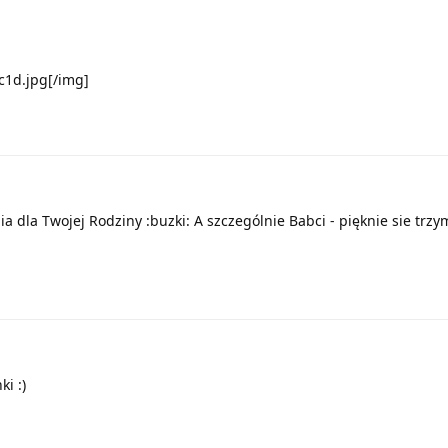
c1d.jpg[/img]
a dla Twojej Rodziny :buzki: A szczególnie Babci - pięknie sie trzym
i :)