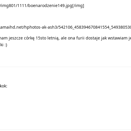
s/img801/1111/boenarodzenie149.jpg[/img]
.akamaihd.net/hphotos-ak-ash3/542106_458394670841554_549380530
 jeszcze córkę 15sto letnią, ale ona furii dostaje jak wstawiam jej
i :)
kok: