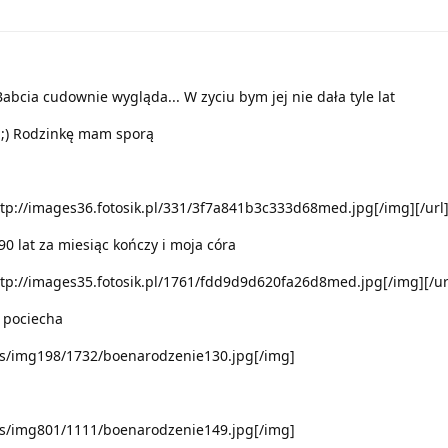
Babcia cudownie wygląda... W zyciu bym jej nie dała tyle lat
 ;) Rodzinkę mam sporą
http://images36.fotosik.pl/331/3f7a841b3c333d68med.jpg[/img][/url
90 lat za miesiąc kończy i moja córa
http://images35.fotosik.pl/1761/fdd9d9d620fa26d8med.jpg[/img][/ur
 pociecha
us/img198/1732/boenarodzenie130.jpg[/img]
us/img801/1111/boenarodzenie149.jpg[/img]