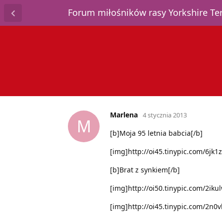
Forum miłośników rasy Yorkshire T
Marlena
4 stycznia 2013
M
[b]Moja 95 letnia babcia[/b]
[img]http://oi45.tinypic.com/6jk1z
[b]Brat z synkiem[/b]
[img]http://oi50.tinypic.com/2iku
[img]http://oi45.tinypic.com/2n0