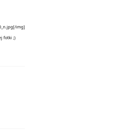
_n.jpg[/img]
 fotki ;)
Odpowiedz
Odpowiedz