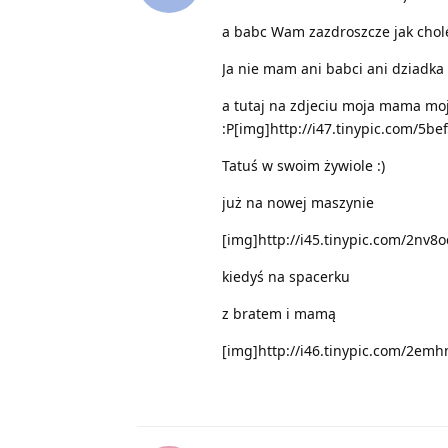
a babc Wam zazdroszcze jak chole
Ja nie mam ani babci ani dziadka
a tutaj na zdjeciu moja mama moje
:P[img]http://i47.tinypic.com/5be
Tatuś w swoim żywiole :)
już na nowej maszynie
[img]http://i45.tinypic.com/2nv8o
kiedyś na spacerku
z bratem i mamą
[img]http://i46.tinypic.com/2emh