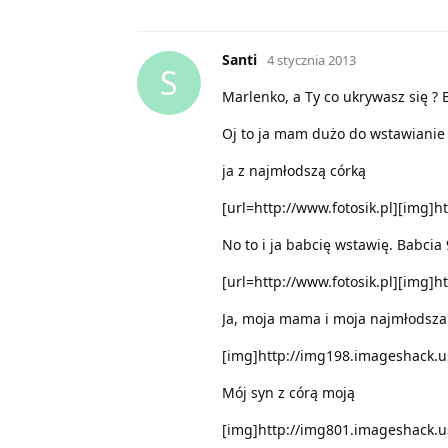
Santi
4 stycznia 2013
S
Marlenko, a Ty co ukrywasz się ? 
Oj to ja mam dużo do wstawianie
ja z najmłodszą córką
[url=http://www.fotosik.pl][img]
No to i ja babcię wstawię. Babcia 
[url=http://www.fotosik.pl][img]
Ja, moja mama i moja najmłodsza
[img]http://img198.imageshack.
Mój syn z córą moją
[img]http://img801.imageshack.