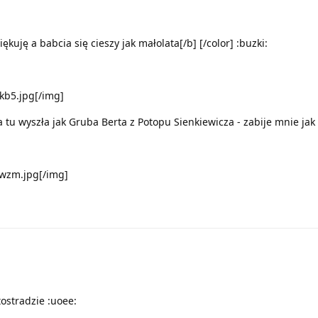
ękuję a babcia się cieszy jak małolata[/b] [/color] :buzki:
ukb5.jpg[/img]
 tu wyszła jak Gruba Berta z Potopu Sienkiewicza - zabije mnie jak
hwzm.jpg[/img]
ostradzie :uoee: