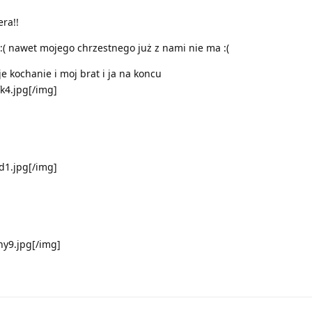
ra!!
 :( nawet mojego chrzestnego już z nami nie ma :(
 kochanie i moj brat i ja na koncu
fk4.jpg[/img]
d1.jpg[/img]
ny9.jpg[/img]