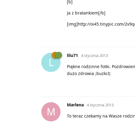
[b]
Ja z bratankiem[/b]
[img]http://oi45.tinypic.com/2v9q
lilu71
4 stycznia 2013
L
Piękne rodzinne fotki. Pozdrowieni
dużo zdrowia ;buzki3;
Marlena
4 stycznia 2013
M
To teraz czekamy na Wasze rodzink