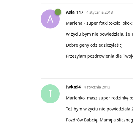
Asia_117
4 stycznia 2013
A
Marlena - super fotki :okok: :okok:
W życiu bym nie powiedziała, że Tw
Dobre geny odziedziczyłaś ;)
Przesyłam pozdrowienia dla Twojej 
Iwka94
4 stycznia 2013
I
Marlenko, masz super rodzinkę :o
Też bym w życiu nie powiedziała ż
Pozdrów Babcię, Mamę a ślicznego