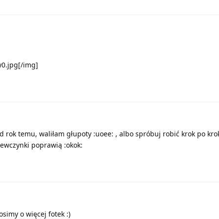
w0.jpg[/img]
rok temu, waliłam głupoty :uoee: , albo spróbuj robić krok po kro
dziewczynki poprawią :okok:
osimy o więcej fotek :)