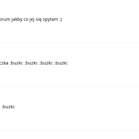
rum jakby co jej się spytam :)
a :buzki: :buzki: :buzki: :buzki:
 :buzki: