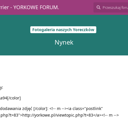
errier - YORKOWE FORUM.
Fotogaleria naszych Yoreczków
Nynek
y:
a94[/color]
 dodawania zdjęć [/color]: <!-- m --><a class="postlink"
.php?t=83">http://yorkowe.pl/viewtopic.php?t=83</a><!-- m -->