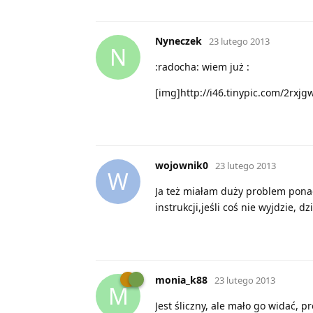
Nyneczek
23 lutego 2013
N
:radocha: wiem już :
[img]http://i46.tinypic.com/2rxjg
wojownik0
23 lutego 2013
W
Ja też miałam duży problem ponad 
instrukcji,jeśli coś nie wyjdzie, 
monia_k88
23 lutego 2013
M
Jest śliczny, ale mało go widać, pr