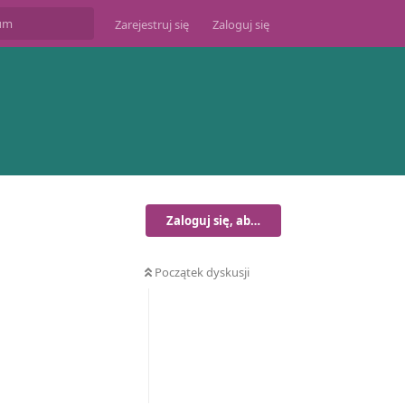
Zarejestruj się
Zaloguj się
Zaloguj się, aby odpisać
Początek dyskusji
Odpowiedz