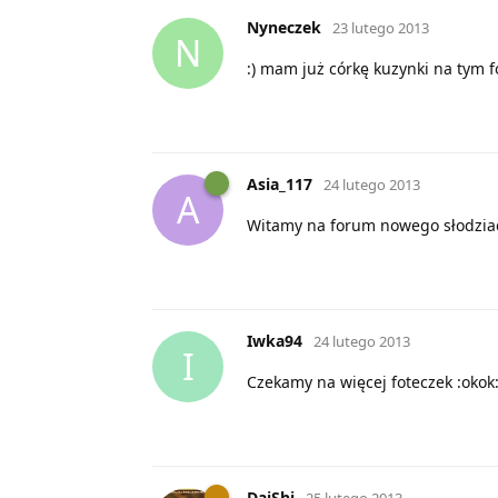
Nyneczek
23 lutego 2013
N
:) mam już córkę kuzynki na tym fo
Asia_117
24 lutego 2013
A
Witamy na forum nowego słodziaczk
Iwka94
24 lutego 2013
I
Czekamy na więcej foteczek :okok:
DaiShi
25 lutego 2013