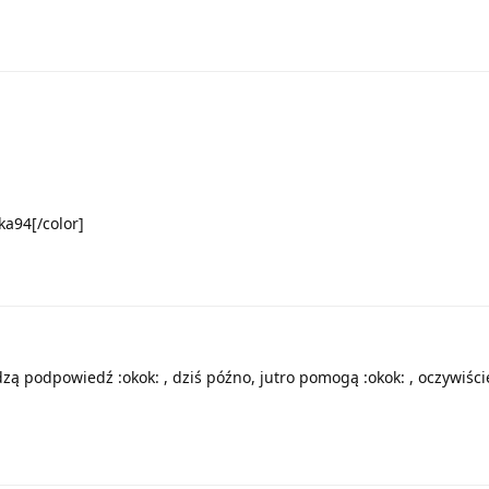
ka94[/color]
dzą podpowiedź :okok: , dziś późno, jutro pomogą :okok: , oczywiści