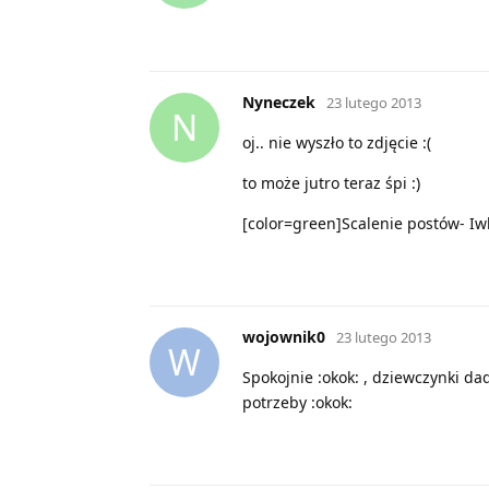
Nyneczek
23 lutego 2013
N
oj.. nie wyszło to zdjęcie :(
to może jutro teraz śpi :)
[color=green]Scalenie postów- Iw
wojownik0
23 lutego 2013
W
Spokojnie :okok: , dziewczynki da
potrzeby :okok: