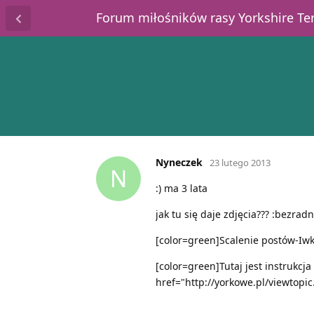
Forum miłośników rasy Yorkshire T
Nyneczek
23 lutego 2013
N
:) ma 3 lata
jak tu się daje zdjęcia??? :bezradn
[color=green]Scalenie postów-Iwk
[color=green]Tutaj jest instrukcja
href="http://yorkowe.pl/viewtopic