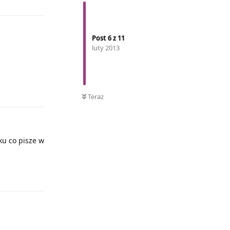
Post
6
z
11
luty 2013
Odpowiedz
Teraz
ku co pisze w
Odpowiedz