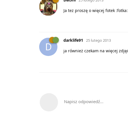
Ja tez proszę o więcej fotek :fotka:
darklife91
25 lutego 2013
D
ja również czekam na więcej zdję
Napisz odpowiedź...