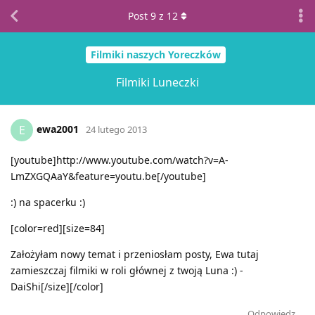
Post
9
z
12
Filmiki naszych Yoreczków
Filmiki Luneczki
ewa2001
E
24 lutego 2013
[youtube]http://www.youtube.com/watch?v=A-
LmZXGQAaY&feature=youtu.be[/youtube]
:) na spacerku :)
[color=red][size=84]
Założyłam nowy temat i przeniosłam posty, Ewa tutaj
zamieszczaj filmiki w roli głównej z twoją Luna :) -
DaiShi[/size][/color]
Odpowiedz