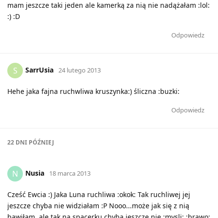
mam jeszcze taki jeden ale kamerką za nią nie nadążałam :lol:
:) :D
Odpowiedz
SarrUsia
S
24 lutego 2013
Hehe jaka fajna ruchwliwa kruszynka:) śliczna :buzki:
Odpowiedz
22 DNI
PÓŹNIEJ
Nusia
N
18 marca 2013
Cześć Ewcia :) Jaka Luna ruchliwa :okok: Tak ruchliwej jej
jeszcze chyba nie widziałam :P Nooo...może jak się z nią
bawiłam, ale tak na spacerku chyba jeszcze nie :mysli: :brawo: