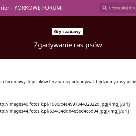
errier - YORKOWE FORUM.
Gry i zabawy
Zgadywanie ras psów
a forumowych psiaków lecz w niej odgadywać będziemy rasy psów
ttp://images40.fotosik.pl/1986/c4e4997344323226.jpg[/img][/url]
http://images44.fotosik.pl/634/34ddb4e5ed4c6d04.jpg[/img][/url]