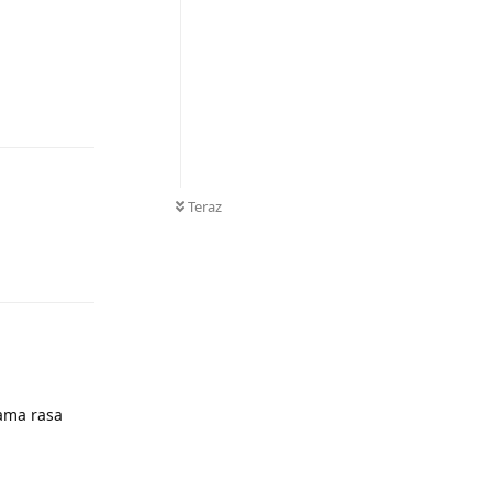
Odpowiedz
Teraz
Odpowiedz
sama rasa