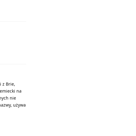
Odpowiedz
Odpowiedz
 z Brie,
iemiecki na
nych nie
 nazwy, używa