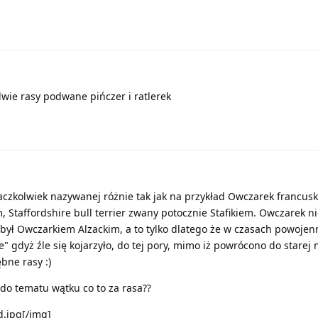
dwie rasy podwane pińczer i ratlerek
 aczkolwiek nazywanej różnie tak jak na przykład Owczarek francuski
 Staffordshire bull terrier zwany potocznie Stafikiem. Owczarek n
był Owczarkiem Alzackim, a to tylko dlatego że w czasach powojen
" gdyż źle się kojarzyło, do tej pory, mimo iż powrócono do starej
bne rasy :)
c do tematu wątku co to za rasa??
d.jpg[/img]