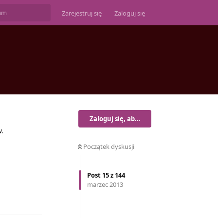
Zarejestruj się
Zaloguj się
Zaloguj się, aby odpisać
.
Początek dyskusji
Post
15
z
144
marzec 2013
Odpowiedz