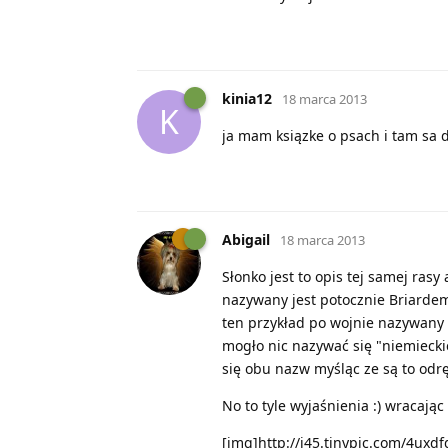
kinia12
18 marca 2013
K
ja mam ksiązke o psach i tam sa 
Abigail
18 marca 2013
Słonko jest to opis tej samej rasy
nazywany jest potocznie Briardem,
ten przykład po wojnie nazywany 
mogło nic nazywać się "niemieckie
się obu nazw myśląc ze są to odrę
No to tyle wyjaśnienia :) wracają
[img]http://i45.tinypic.com/4uxdf