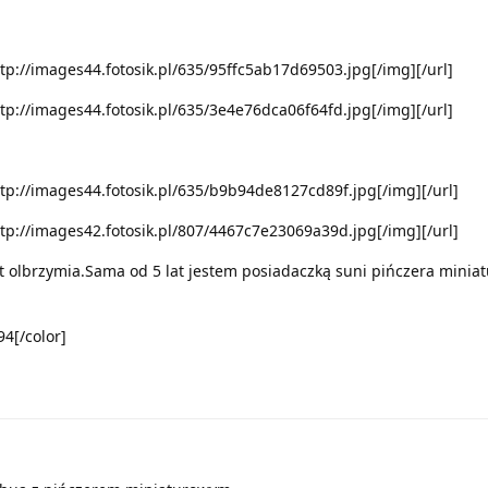
ttp://images44.fotosik.pl/635/95ffc5ab17d69503.jpg[/img][/url]
ttp://images44.fotosik.pl/635/3e4e76dca06f64fd.jpg[/img][/url]
ttp://images44.fotosik.pl/635/b9b94de8127cd89f.jpg[/img][/url]
ttp://images42.fotosik.pl/807/4467c7e23069a39d.jpg[/img][/url]
est olbrzymia.Sama od 5 lat jestem posiadaczką suni pińczera mini
4[/color]