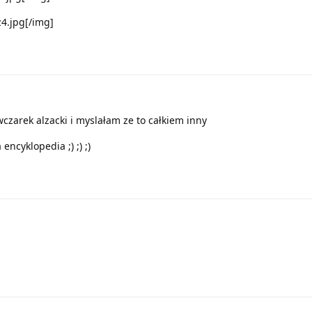
z4.jpg[/img]
czarek alzacki i myslałam ze to całkiem inny
encyklopedia ;) ;) ;)