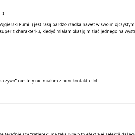
:)
ęgierski Pumi :) jest rasą bardzo rzadka nawet w swoim ojczystym k
super z charakterku, kiedyś miałam okazję miziać jednego na wyst
na żywo" niestety nie miałam z nimi kontaktu :lol:
że teraźniejszy "ratlerek" ma taką głowę to efekt złej selekcji dążąc