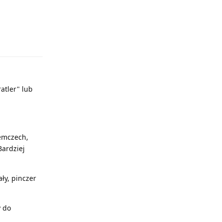
Odpowiedz
atler" lub
iemczech,
Bardziej
ły, pinczer
y do