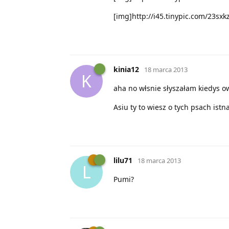
[img]http://i45.tinypic.com/23sxk
kinia12
18 marca 2013
K
aha no włsnie słyszałam kiedys ow
Asiu ty to wiesz o tych psach istna 
lilu71
18 marca 2013
L
Pumi?