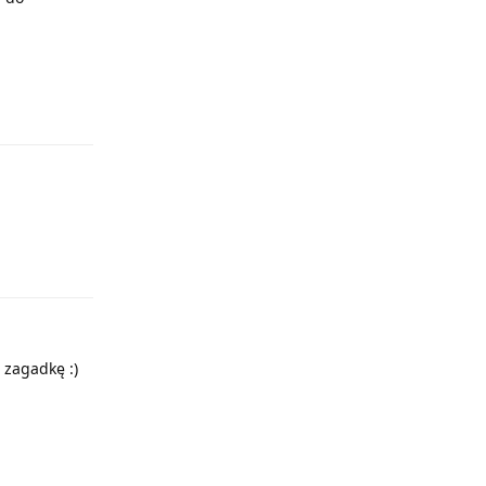
Odpowiedz
Odpowiedz
 zagadkę :)
Odpowiedz