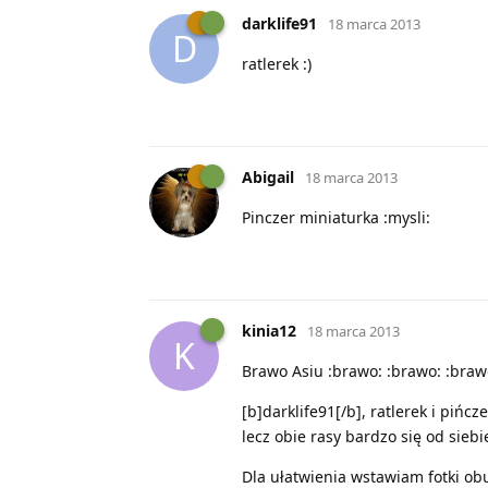
darklife91
18 marca 2013
D
ratlerek :)
Abigail
18 marca 2013
Pinczer miniaturka :mysli:
kinia12
18 marca 2013
K
Brawo Asiu :brawo: :brawo: :braw
[b]darklife91[/b], ratlerek i piń
lecz obie rasy bardzo się od siebi
Dla ułatwienia wstawiam fotki obu