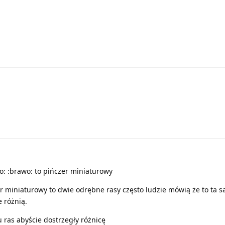
o: :brawo: to pińczer miniaturowy
czer miniaturowy to dwie odrębne rasy często ludzie mówią że to ta 
e różnią.
 ras abyście dostrzegły różnicę