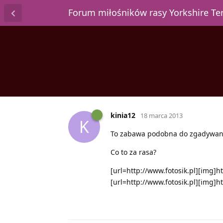
Forum miłośników rasy Yorkshire T
kinia12
18 marca 2013
K
To zabawa podobna do zgadywani
Co to za rasa?
[url=http://www.fotosik.pl][img]h
[url=http://www.fotosik.pl][img]