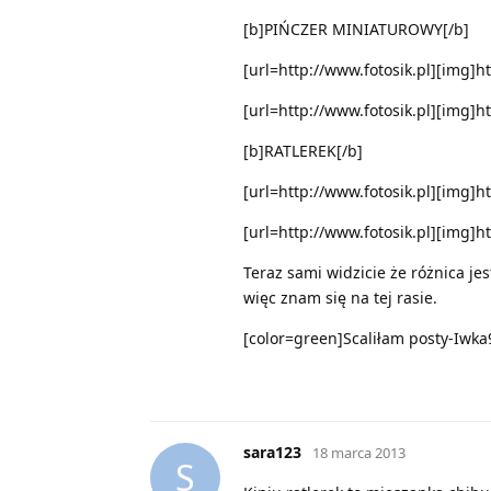
[b]PIŃCZER MINIATUROWY[/b]
[url=http://www.fotosik.pl][img]h
[url=http://www.fotosik.pl][img]h
[b]RATLEREK[/b]
[url=http://www.fotosik.pl][img]h
[url=http://www.fotosik.pl][img]h
Teraz sami widzicie że różnica j
więc znam się na tej rasie.
[color=green]Scaliłam posty-Iwka9
sara123
18 marca 2013
S