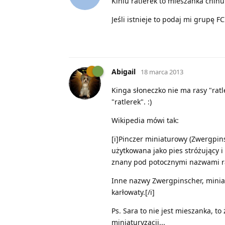
Kiniu ratlerek to mieszanka chi
Jeśli istnieje to podaj mi grupę FC
Abigail
18 marca 2013
Kinga słoneczko nie ma rasy "ratl
"ratlerek". :)
Wikipedia mówi tak:
[i]Pinczer miniaturowy (Zwergpi
użytkowana jako pies stróżujący i
znany pod potocznymi nazwami rat
Inne nazwy Zwergpinscher, miniatu
karłowaty.[/i]
Ps. Sara to nie jest mieszanka, to 
miniaturyzacji...