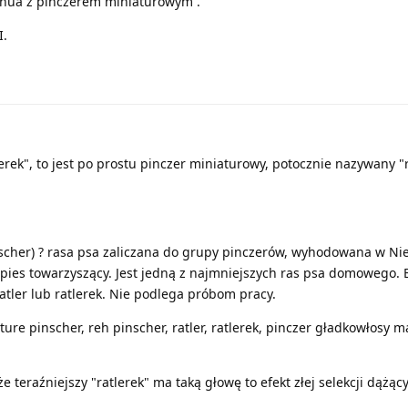
huhua z pińczerem miniaturowym .
I.
erek", to jest po prostu pinczer miniaturowy, potocznie nazywany "r
nscher) ? rasa psa zaliczana do grupy pinczerów, wyhodowana w N
 pies towarzyszący. Jest jedną z najmniejszych ras psa domowego. 
ler lub ratlerek. Nie podlega próbom pracy.
re pinscher, reh pinscher, ratler, ratlerek, pinczer gładkowłosy ma
że teraźniejszy "ratlerek" ma taką głowę to efekt złej selekcji dążąc