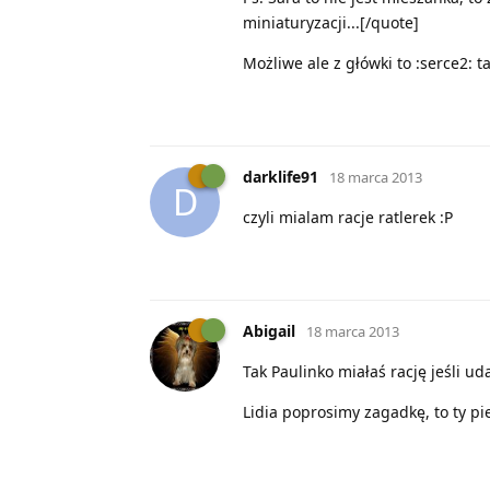
miniaturyzacji...[/quote]
Możliwe ale z główki to :serce2: 
darklife91
18 marca 2013
D
czyli mialam racje ratlerek :P
Abigail
18 marca 2013
Tak Paulinko miałaś rację jeśli u
Lidia poprosimy zagadkę, to ty pie