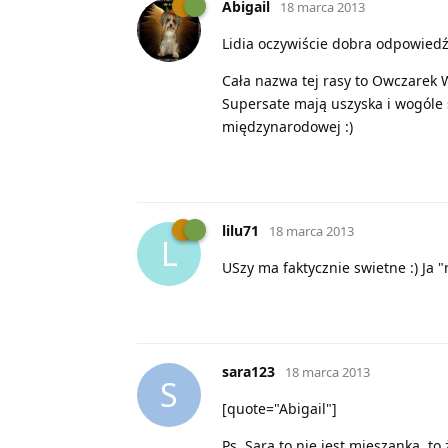
Abigail
18 marca 2013
Lidia oczywiście dobra odpowiedź 
Cała nazwa tej rasy to Owczarek W
Supersate mają uszyska i wogóle 
międzynarodowej :)
lilu71
18 marca 2013
L
USzy ma faktycznie swietne :) Ja "
sara123
18 marca 2013
S
[quote="Abigail"]
Ps. Sara to nie jest mieszanka, to 