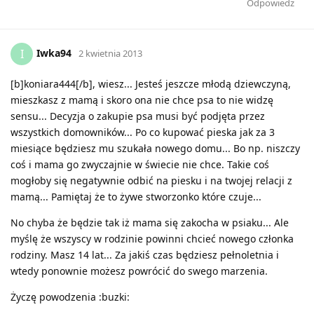
Odpowiedz
Iwka94
I
2 kwietnia 2013
[b]koniara444[/b], wiesz... Jesteś jeszcze młodą dziewczyną,
mieszkasz z mamą i skoro ona nie chce psa to nie widzę
sensu... Decyzja o zakupie psa musi być podjęta przez
wszystkich domowników... Po co kupować pieska jak za 3
miesiące będziesz mu szukała nowego domu... Bo np. niszczy
coś i mama go zwyczajnie w świecie nie chce. Takie coś
mogłoby się negatywnie odbić na piesku i na twojej relacji z
mamą... Pamiętaj że to żywe stworzonko które czuje...
No chyba że będzie tak iż mama się zakocha w psiaku... Ale
myślę że wszyscy w rodzinie powinni chcieć nowego członka
rodziny. Masz 14 lat... Za jakiś czas będziesz pełnoletnia i
wtedy ponownie możesz powrócić do swego marzenia.
Życzę powodzenia :buzki: