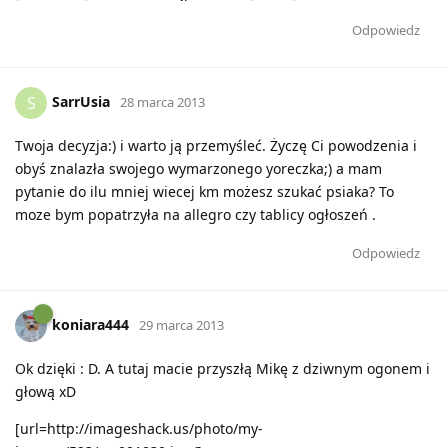
Odpowiedz
SarrUsia
S
28 marca 2013
Twoja decyzja:) i warto ją przemyśleć. Życzę Ci powodzenia i
obyś znalazła swojego wymarzonego yoreczka;) a mam
pytanie do ilu mniej wiecej km możesz szukać psiaka? To
moze bym popatrzyła na allegro czy tablicy ogłoszeń .
Odpowiedz
koniara444
29 marca 2013
Ok dzięki : D. A tutaj macie przyszłą Mikę z dziwnym ogonem i
głową xD
[url=http://imageshack.us/photo/my-