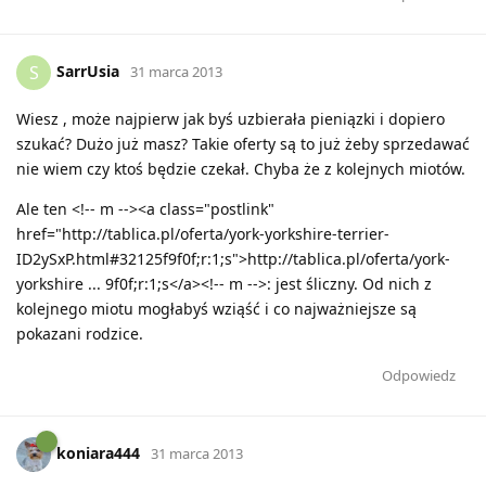
SarrUsia
S
31 marca 2013
Wiesz , może najpierw jak byś uzbierała pieniązki i dopiero
szukać? Dużo już masz? Takie oferty są to już żeby sprzedawać
nie wiem czy ktoś będzie czekał. Chyba że z kolejnych miotów.
Ale ten <!-- m --><a class="postlink"
href="http://tablica.pl/oferta/york-yorkshire-terrier-
ID2ySxP.html#32125f9f0f;r:1;s">http://tablica.pl/oferta/york-
yorkshire ... 9f0f;r:1;s</a><!-- m -->: jest śliczny. Od nich z
kolejnego miotu mogłabyś wziąść i co najważniejsze są
pokazani rodzice.
Odpowiedz
koniara444
31 marca 2013