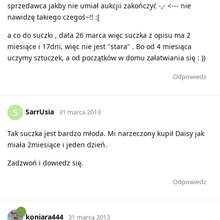
sprzedawca jakby nie umiał aukcjii zakończyć -,- <--- nie
nawidzę takiego czegoś~!! :[
a co do suczki , data 26 marca więc suczka z opisu ma 2
miesiące i 17dni, więc nie jest "stara" . Bo od 4 miesiąca
uczymy sztuczek, a od początków w domu załatwiania się : ))
Odpowiedz
SarrUsia
S
31 marca 2013
Tak suczka jest bardzo młoda. Mi narzeczony kupił Daisy jak
miała 2miesiące i jeden dzień.
Zadzwoń i dowiedz się.
Odpowiedz
koniara444
31 marca 2013