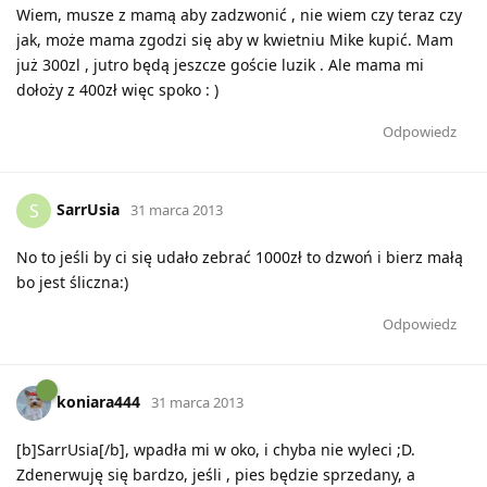
Wiem, musze z mamą aby zadzwonić , nie wiem czy teraz czy
jak, może mama zgodzi się aby w kwietniu Mike kupić. Mam
już 300zl , jutro będą jeszcze goście luzik . Ale mama mi
dołoży z 400zł więc spoko : )
Odpowiedz
SarrUsia
S
31 marca 2013
No to jeśli by ci się udało zebrać 1000zł to dzwoń i bierz małą
bo jest śliczna:)
Odpowiedz
koniara444
31 marca 2013
[b]SarrUsia[/b], wpadła mi w oko, i chyba nie wyleci ;D.
Zdenerwuję się bardzo, jeśli , pies będzie sprzedany, a