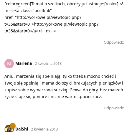
[color=green]Temat o szelkach, obroży już istnieje:[/color] <!--
m --><a class="postlink"
href="http://yorkowe.pl/viewtopic.php?
t=35&start=0">http://yorkowe.pl/viewtopic.php?
t=35&start=0</a><!-- m -->
Odpowiedz
Marlena
M
2 kwietnia 2013
Aniu, marzenia się spełniają, tylko trzeba mocno chcieć i
Twoje się spełnią i mama dołoży ci brakujących pieniążków i
kupisz sobie wymarzoną suczkę. Głowa do góry, bez marzeń
życie staje się ponure i nic nie warte. :pocieszacz:
Odpowiedz
DaiShi
2 kwietnia 2013