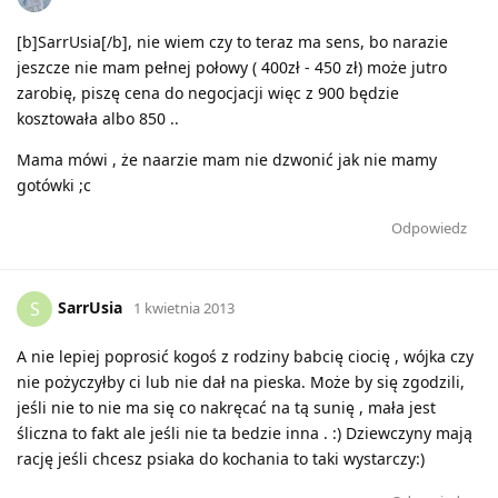
[b]SarrUsia[/b], nie wiem czy to teraz ma sens, bo narazie
jeszcze nie mam pełnej połowy ( 400zł - 450 zł) może jutro
zarobię, piszę cena do negocjacji więc z 900 będzie
kosztowała albo 850 ..
Mama mówi , że naarzie mam nie dzwonić jak nie mamy
gotówki ;c
Odpowiedz
SarrUsia
S
1 kwietnia 2013
A nie lepiej poprosić kogoś z rodziny babcię ciocię , wójka czy
nie pożyczyłby ci lub nie dał na pieska. Może by się zgodzili,
jeśli nie to nie ma się co nakręcać na tą sunię , mała jest
śliczna to fakt ale jeśli nie ta bedzie inna . :) Dziewczyny mają
rację jeśli chcesz psiaka do kochania to taki wystarczy:)