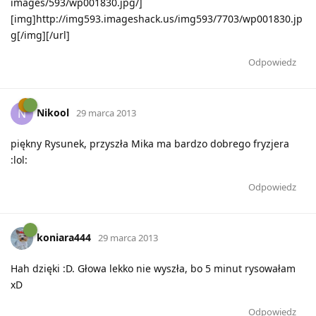
images/593/wp001830.jpg/]
[img]http://img593.imageshack.us/img593/7703/wp001830.jp
g[/img][/url]
Odpowiedz
Nikool
N
29 marca 2013
piękny Rysunek, przyszła Mika ma bardzo dobrego fryzjera
:lol:
Odpowiedz
koniara444
29 marca 2013
Hah dzięki :D. Głowa lekko nie wyszła, bo 5 minut rysowałam
xD
Odpowiedz