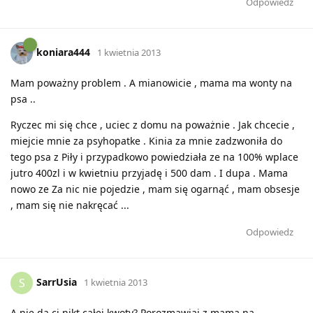
Odpowiedz
koniara444
1 kwietnia 2013
Mam poważny problem . A mianowicie , mama ma wonty na
psa ..
Ryczec mi się chce , uciec z domu na poważnie . Jak chcecie ,
miejcie mnie za psyhopatke . Kinia za mnie zadzwoniła do
tego psa z Piły i przypadkowo powiedziała ze na 100% wplace
jutro 400zl i w kwietniu przyjadę i 500 dam . I dupa . Mama
nowo ze Za nic nie pojedzie , mam się ogarnąć , mam obsesje
, mam się nie nakręcać ...
Odpowiedz
SarrUsia
S
1 kwietnia 2013
A nie da ci nikt całej kwoty? Porozmawiaj z mama na