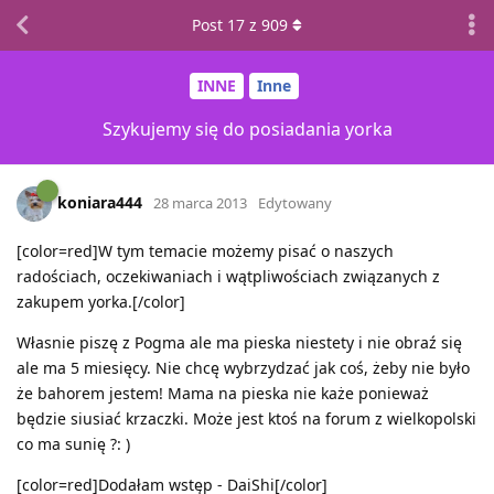
Post
17
z
909
INNE
Inne
Szykujemy się do posiadania yorka
koniara444
28 marca 2013
Edytowany
[color=red]W tym temacie możemy pisać o naszych
radościach, oczekiwaniach i wątpliwościach związanych z
zakupem yorka.[/color]
Własnie piszę z Pogma ale ma pieska niestety i nie obraź się
ale ma 5 miesięcy. Nie chcę wybrzydzać jak coś, żeby nie było
że bahorem jestem! Mama na pieska nie każe ponieważ
będzie siusiać krzaczki. Może jest ktoś na forum z wielkopolski
co ma sunię ?: )
[color=red]Dodałam wstęp - DaiShi[/color]