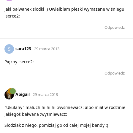
jaki bałwanek słodki :) Uwielbiam pieski wymazane w śniegu
:serce2:
Odpowiedz
sara123
S
29 marca 2013
Piękny :serce2:
Odpowiedz
Abigail
29 marca 2013
"Ukulany" maluch hi hi hi :wysmiewacz: albo miał w rodzinie
jakiegoś bałwana :wysmiewacz:
Słodziak z niego, pomiziaj go od całej mojej bandy :)