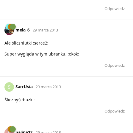
Odpowiedz
mela_6
29 marca 2013
Ale śliczniutki :serce2:
Super wygląda w tym ubranku. :okok:
Odpowiedz
SarrUsia
S
29 marca 2013
Śliczny:) :buzki:
Odpowiedz
palina22
P
29 marca 2013