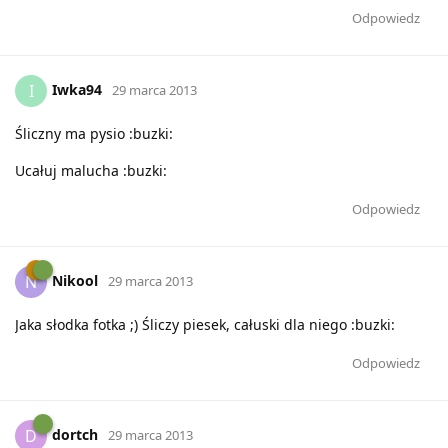
Odpowiedz
Iwka94
I
29 marca 2013
Śliczny ma pysio :buzki:
Ucałuj malucha :buzki:
Odpowiedz
Nikool
N
29 marca 2013
Jaka słodka fotka ;) Śliczy piesek, całuski dla niego :buzki:
Odpowiedz
dortch
D
29 marca 2013