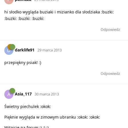
hi słodko wygląda buziaki i mizianko dla słodziaka :buzki:
:buzki: :buzki: :buzki:
Odpowiedz
darklife91
D
29 marca 2013
przepiękny psiak! :)
Odpowiedz
Asia_117
A
30 marca 2013
Świetny piechulek :okok:
Pięknie wygląda w zimowym ubranku :okok: :okok:
Witajcie na forum :) :) :)