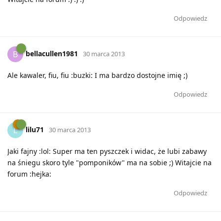
Odpowiedz
bellacullen1981
B
30 marca 2013
Ale kawaler, fiu, fiu :buzki: I ma bardzo dostojne imię ;)
Odpowiedz
lilu71
L
30 marca 2013
Jaki fajny :lol: Super ma ten pyszczek i widac, że lubi zabawy
na śniegu skoro tyle "pomponików" ma na sobie ;) Witajcie na
forum :hejka:
Odpowiedz