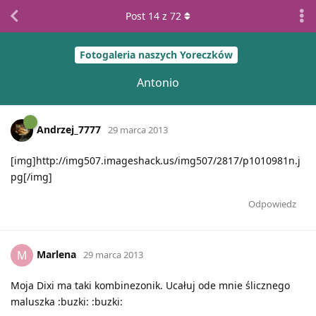
Post
14
z
72
Fotogaleria naszych Yoreczków
Antonio
Andrzej_7777
29 marca 2013
[img]http://img507.imageshack.us/img507/2817/p1010981n.j
pg[/img]
Odpowiedz
Marlena
M
29 marca 2013
Moja Dixi ma taki kombinezonik. Ucałuj ode mnie ślicznego
maluszka :buzki: :buzki: