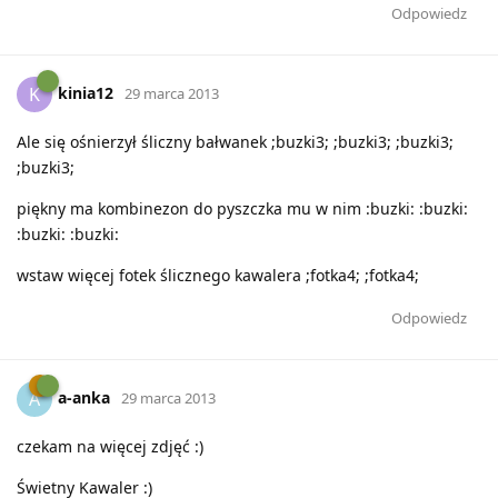
Odpowiedz
kinia12
K
29 marca 2013
Ale się ośnierzył śliczny bałwanek ;buzki3; ;buzki3; ;buzki3;
;buzki3;
piękny ma kombinezon do pyszczka mu w nim :buzki: :buzki:
:buzki: :buzki:
wstaw więcej fotek ślicznego kawalera ;fotka4; ;fotka4;
Odpowiedz
a-anka
A
29 marca 2013
czekam na więcej zdjęć :)
Świetny Kawaler :)