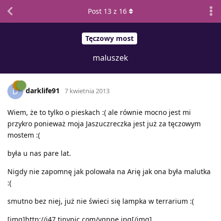
Post
13
z
16
Tęczowy most
maluszek
darklife91
D
7 kwietnia 2013
Wiem, że to tylko o pieskach :( ale równie mocno jest mi
przykro ponieważ moja Jaszuczreczka jest już za tęczowym
mostem :(
była u nas pare lat.
Nigdy nie zapomnę jak polowała na Arię jak ona była malutka
:(
smutno bez niej, już nie świeci się lampka w terrarium :(
[img]http://i47.tinypic.com/vgppe.jpg[/img]