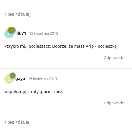
4 DNI
PÓŹNIEJ
lilu71
L
12 kwietnia 2013
Pzrykro mi. :pocieszacz: Dobrze, że masz Arię - pocieszkę
Odpowiedz
gaya
G
15 kwietnia 2013
współczuję straty :pocieszacz:
Odpowiedz
4 DNI
PÓŹNIEJ