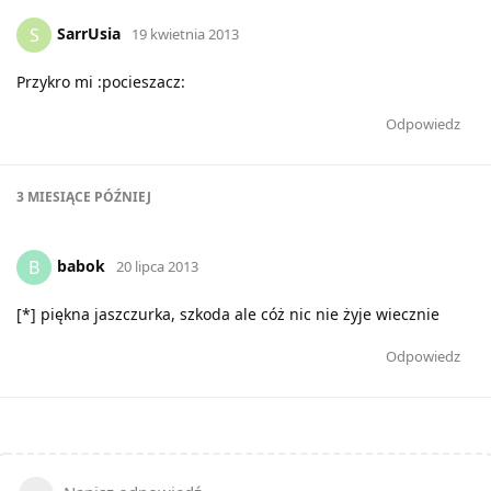
SarrUsia
S
19 kwietnia 2013
Przykro mi :pocieszacz:
Odpowiedz
3 MIESIĄCE
PÓŹNIEJ
babok
B
20 lipca 2013
[*] piękna jaszczurka, szkoda ale cóż nic nie żyje wiecznie
Odpowiedz