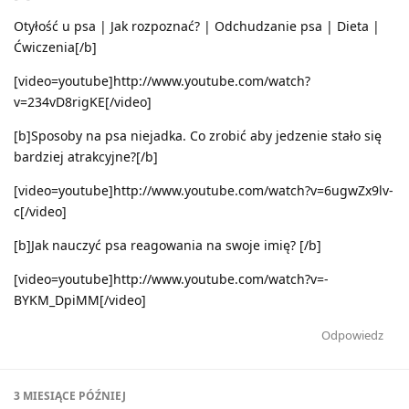
Otyłość u psa | Jak rozpoznać? | Odchudzanie psa | Dieta |
Ćwiczenia[/b]
[video=youtube]http://www.youtube.com/watch?
v=234vD8rigKE[/video]
[b]Sposoby na psa niejadka. Co zrobić aby jedzenie stało się
bardziej atrakcyjne?[/b]
[video=youtube]http://www.youtube.com/watch?v=6ugwZx9lv-
c[/video]
[b]Jak nauczyć psa reagowania na swoje imię? [/b]
[video=youtube]http://www.youtube.com/watch?v=-
BYKM_DpiMM[/video]
Odpowiedz
3 MIESIĄCE
PÓŹNIEJ