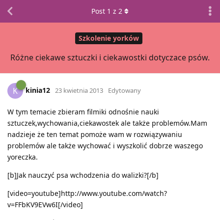
Post
1
z
2
Szkolenie yorków
Różne ciekawe sztuczki i ciekawostki dotyczace psów.
kinia12
K
23 kwietnia 2013
Edytowany
W tym temacie zbieram filmiki odnośnie nauki
sztuczek,wychowania,ciekawostek ale także problemów.Mam
nadzieje że ten temat pomoże wam w rozwiązywaniu
problemów ale także wychować i wyszkolić dobrze waszego
yoreczka.
[b]Jak nauczyć psa wchodzenia do walizki?[/b]
[video=youtube]http://www.youtube.com/watch?
v=FFbKV9EVw6I[/video]