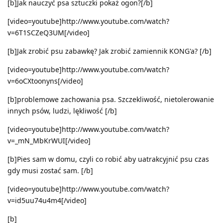
[b]Jak nauczyć psa sztuczki pokaż ogon?[/b]
[video=youtube]http://www.youtube.com/watch?
v=6T1SCZeQ3UM[/video]
[b]Jak zrobić psu zabawkę? Jak zrobić zamiennik KONG'a? [/b]
[video=youtube]http://www.youtube.com/watch?
v=6oCXtoonyns[/video]
[b]problemowe zachowania psa. Szczekliwość, nietolerowanie
innych psów, ludzi, lękliwość [/b]
[video=youtube]http://www.youtube.com/watch?
v=_mN_MbKrWUI[/video]
[b]Pies sam w domu, czyli co robić aby uatrakcyjnić psu czas
gdy musi zostać sam. [/b]
[video=youtube]http://www.youtube.com/watch?
v=id5uu74u4m4[/video]
[b]