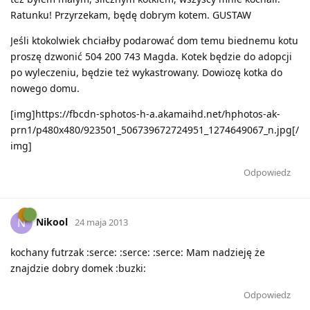
Ratunku! Przyrzekam, będę dobrym kotem. GUSTAW
Jeśli ktokolwiek chciałby podarować dom temu biednemu kotu
proszę dzwonić 504 200 743 Magda. Kotek będzie do adopcji
po wyleczeniu, będzie też wykastrowany. Dowiozę kotka do
nowego domu.
[img]https://fbcdn-sphotos-h-a.akamaihd.net/hphotos-ak-
prn1/p480x480/923501_506739672724951_1274649067_n.jpg[/
img]
Odpowiedz
Nikool
N
24 maja 2013
kochany futrzak :serce: :serce: :serce: Mam nadzieję że
znajdzie dobry domek :buzki:
Odpowiedz