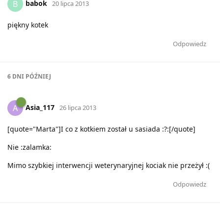
babok
B
20 lipca 2013
piękny kotek
Odpowiedz
6 DNI
PÓŹNIEJ
Asia_117
A
26 lipca 2013
[quote="Marta"]I co z kotkiem został u sasiada :?:[/quote]
Nie :zalamka:
Mimo szybkiej interwencji weterynaryjnej kociak nie przeżył :(
Odpowiedz