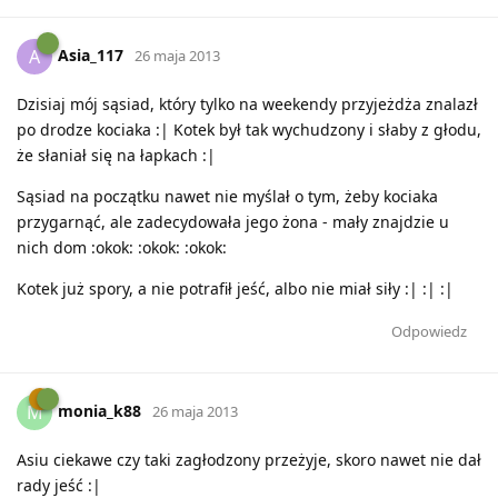
Asia_117
A
26 maja 2013
Dzisiaj mój sąsiad, który tylko na weekendy przyjeżdża znalazł
po drodze kociaka :| Kotek był tak wychudzony i słaby z głodu,
że słaniał się na łapkach :|
Sąsiad na początku nawet nie myślał o tym, żeby kociaka
przygarnąć, ale zadecydowała jego żona - mały znajdzie u
nich dom :okok: :okok: :okok:
Kotek już spory, a nie potrafił jeść, albo nie miał siły :| :| :|
Odpowiedz
monia_k88
M
26 maja 2013
Asiu ciekawe czy taki zagłodzony przeżyje, skoro nawet nie dał
rady jeść :|