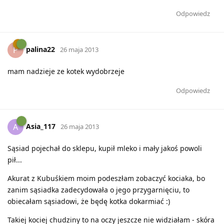
Odpowiedz
palina22
P
26 maja 2013
mam nadzieje ze kotek wydobrzeje
Odpowiedz
Asia_117
A
26 maja 2013
Sąsiad pojechał do sklepu, kupił mleko i mały jakoś powoli
pił...
Akurat z Kubuśkiem moim podeszłam zobaczyć kociaka, bo
zanim sąsiadka zadecydowała o jego przygarnięciu, to
obiecałam sąsiadowi, że będę kotka dokarmiać :)
Takiej kociej chudziny to na oczy jeszcze nie widziałam - skóra