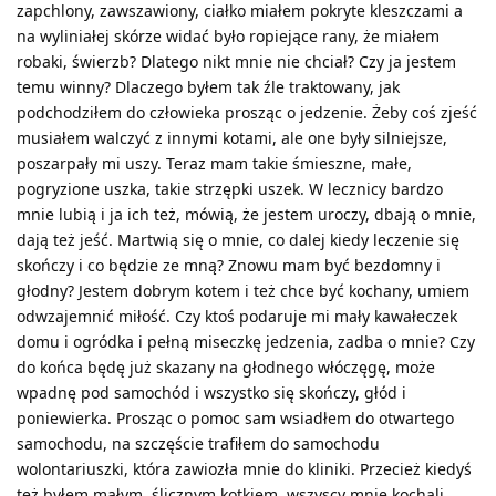
zapchlony, zawszawiony, ciałko miałem pokryte kleszczami a
na wyliniałej skórze widać było ropiejące rany, że miałem
robaki, świerzb? Dlatego nikt mnie nie chciał? Czy ja jestem
temu winny? Dlaczego byłem tak źle traktowany, jak
podchodziłem do człowieka prosząc o jedzenie. Żeby coś zjeść
musiałem walczyć z innymi kotami, ale one były silniejsze,
poszarpały mi uszy. Teraz mam takie śmieszne, małe,
pogryzione uszka, takie strzępki uszek. W lecznicy bardzo
mnie lubią i ja ich też, mówią, że jestem uroczy, dbają o mnie,
dają też jeść. Martwią się o mnie, co dalej kiedy leczenie się
skończy i co będzie ze mną? Znowu mam być bezdomny i
głodny? Jestem dobrym kotem i też chce być kochany, umiem
odwzajemnić miłość. Czy ktoś podaruje mi mały kawałeczek
domu i ogródka i pełną miseczkę jedzenia, zadba o mnie? Czy
do końca będę już skazany na głodnego włóczęgę, może
wpadnę pod samochód i wszystko się skończy, głód i
poniewierka. Prosząc o pomoc sam wsiadłem do otwartego
samochodu, na szczęście trafiłem do samochodu
wolontariuszki, która zawiozła mnie do kliniki. Przecież kiedyś
też byłem małym, ślicznym kotkiem, wszyscy mnie kochali.