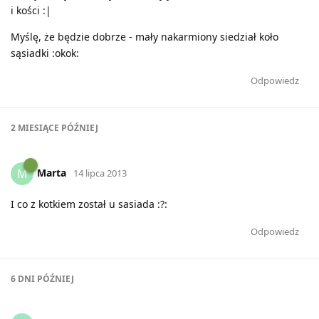
i kości :|
Myślę, że będzie dobrze - mały nakarmiony siedział koło
sąsiadki :okok:
Odpowiedz
2 MIESIĄCE
PÓŹNIEJ
Marta
M
14 lipca 2013
I co z kotkiem został u sasiada :?:
Odpowiedz
6 DNI
PÓŹNIEJ