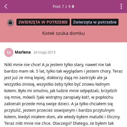
Post
7
z
9
ZWIERZĘTA W POTRZEBIE
Zwierzęta w potrzebie
Kotek szuka domku
Marlena
M
24 maja 2013
Nikt mnie nie chce! A ja jestem tylko stary, nawet nie tak
bardzo mam ok. 5 lat, tylko tak wyglądam i jestem chory. Teraz
jest już ze mną lepiej, doktorzy dają mi zastrzyki ale ja
wszystko zniosę, wszystko żeby tylko być znowu ładnym
kotem. Było mi smutno, jak ludzie mnie odpędzali, brzydzili
się mnie, mówili ?jaki wstrętny zaropiały kot?, w popłochu
zabierali przede mną swoje dzieci. A ja tylko chciałem się
przytulić, jestem przecież oswojonym i bardzo przytulnym
kotem, kiedyś miałem dom, ale wtedy byłem malutki i śliczny.
Teraz nikt mnie nie chce. Dlaczego? Dlatego, że byłem tak