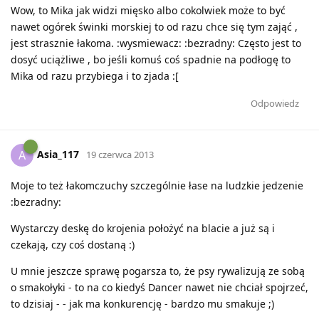
Wow, to Mika jak widzi mięsko albo cokolwiek może to być
nawet ogórek świnki morskiej to od razu chce się tym zająć ,
jest strasznie łakoma. :wysmiewacz: :bezradny: Często jest to
dosyć uciążliwe , bo jeśli komuś coś spadnie na podłogę to
Mika od razu przybiega i to zjada :[
Odpowiedz
Asia_117
A
19 czerwca 2013
Moje to też łakomczuchy szczególnie łase na ludzkie jedzenie
:bezradny:
Wystarczy deskę do krojenia położyć na blacie a już są i
czekają, czy coś dostaną :)
U mnie jeszcze sprawę pogarsza to, że psy rywalizują ze sobą
o smakołyki - to na co kiedyś Dancer nawet nie chciał spojrzeć,
to dzisiaj - - jak ma konkurencję - bardzo mu smakuje ;)