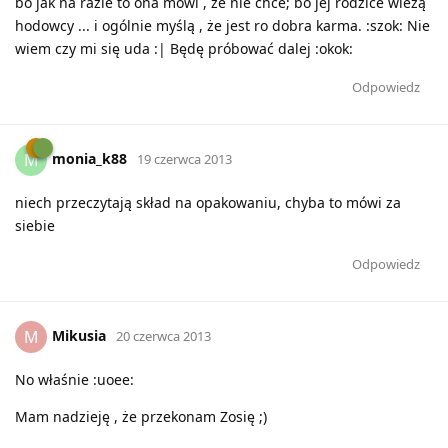
bo jak na razie to ona mówi , że nie chce; bo jej rodzice wieżą
hodowcy ... i ogólnie myślą , że jest ro dobra karma. :szok: Nie
wiem czy mi się uda :| Będę próbować dalej :okok:
Odpowiedz
monia_k88
M
19 czerwca 2013
niech przeczytają skład na opakowaniu, chyba to mówi za
siebie
Odpowiedz
Mikusia
M
20 czerwca 2013
No właśnie :uoee:
Mam nadzieję , że przekonam Zosię ;)