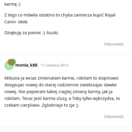
karmę :)
Z tego co mówiła ostatnio to chyba zamierza kupić Royal
Canin :okok:
Dziękuję za pomoc :) :buzki:
Odpowiedz
monia_k88
M
17 czerwca 2013
Mikusia ja wciaz zmienialam karme, robilam to stopniowo
dosypujac nowej do starej codziennie zwiekszajac dawke
nowej. Nie popieram takiej ciaglej zmiany karmy, jak ja
robilam. Teraz jesli karma sluzy, a Toby tylko wybrzydza, to
czekam cierpliwie. Zglodnieje to zje ;)
Odpowiedz