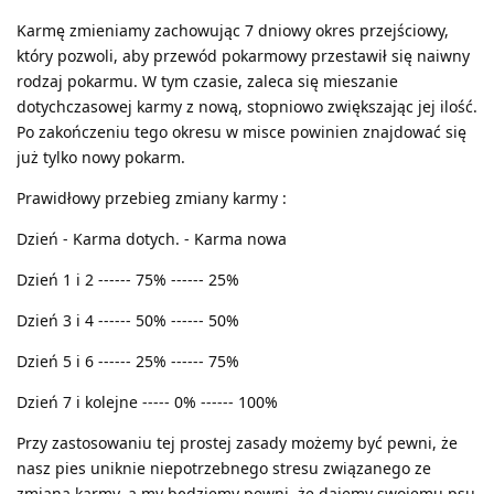
Karmę zmieniamy zachowując 7 dniowy okres przejściowy,
który pozwoli, aby przewód pokarmowy przestawił się naiwny
rodzaj pokarmu. W tym czasie, zaleca się mieszanie
dotychczasowej karmy z nową, stopniowo zwiększając jej ilość.
Po zakończeniu tego okresu w misce powinien znajdować się
już tylko nowy pokarm.
Prawidłowy przebieg zmiany karmy :
Dzień - Karma dotych. - Karma nowa
Dzień 1 i 2 ------ 75% ------ 25%
Dzień 3 i 4 ------ 50% ------ 50%
Dzień 5 i 6 ------ 25% ------ 75%
Dzień 7 i kolejne ----- 0% ------ 100%
Przy zastosowaniu tej prostej zasady możemy być pewni, że
nasz pies uniknie niepotrzebnego stresu związanego ze
zmianą karmy, a my będziemy pewni, że dajemy swojemu psu