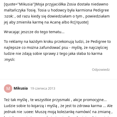
[quote="Mikusia"]Moja przyjaciółka Zosia dostała niedawno
maltańczyka Tosię. Tosia u hodowcy była karmiona Pedigree
:szok: , od razu kiedy się dowiedziałam o tym , powiedziałam
jej aby zmieniła karmę na Acanę albo Rc[/quote]
Wracając jeszcze do tego tematu...
To reklamy na każdym kroku przekonują ludzi, że Pedigree to
najlepsze co można zafundować psu - myślę, że najczęściej
ludzie nie zdają sobie sprawy z tego jaka słaba to karma
:mysli:
Odpowiedz
Mikusia
M
19 czerwca 2013
Też tak myślę , te wszystkie przysmaki , akcje promocyjne...
Ludzie sobie to kojarzą i myślą , że jest to zdrowa karma ... Ale
jednak nie :uoee: Muszę moją koleżankę namówić na zmianę ,