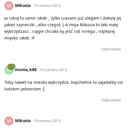
Mikusia
M
19 czerwca 2013
Ja robię to samo :okok: , tylko czasami już ulegam i dołożę jej
jakieś szyneczki , albo czegoś ;) A moja Mikusia to taki mały
wybrzydzacz , ciągle chciała by jeść coś innego , najlepiej
mięsko :okok: :P
Odpowiedz
monia_k88
M
19 czerwca 2013
Toby nawet na miesko wybrzydza. Najchetnie to zajadalby sie
ludzkim jedzeniem :[
Odpowiedz
Mikusia
M
19 czerwca 2013