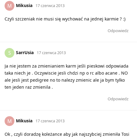
Mikusia
M
17 czerwca 2013
Czyli szczeniak nie musi się wychować na jednej karmie ? :)
Odpowiedz
SarrUsia
S
17 czerwca 2013
Ja nie jestem za zmienianiem karm jeśli pieskowi odpowiada
taka niech je . Oczywiscie jesli chdzi np o rc albo acane . NO
ale jesli jest pedigree no to nalezy zmienic ale ja bym tylko
ten jeden raz zmienila .
Odpowiedz
Mikusia
M
17 czerwca 2013
Ok , czyli doradzę koleżance aby jak najszybciej zmieniła Tosi