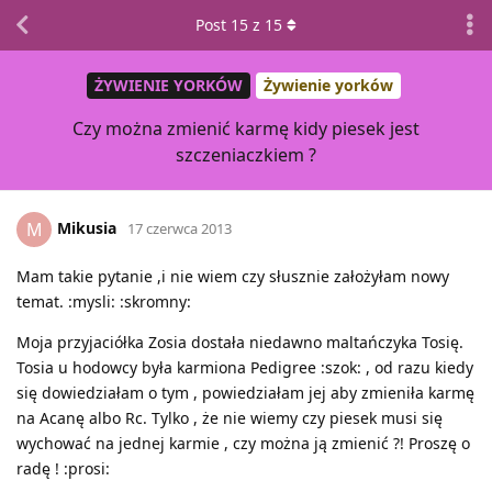
Post
15
z
15
ŻYWIENIE YORKÓW
Żywienie yorków
Czy można zmienić karmę kidy piesek jest
szczeniaczkiem ?
Mikusia
M
17 czerwca 2013
Mam takie pytanie ,i nie wiem czy słusznie założyłam nowy
temat. :mysli: :skromny:
Moja przyjaciółka Zosia dostała niedawno maltańczyka Tosię.
Tosia u hodowcy była karmiona Pedigree :szok: , od razu kiedy
się dowiedziałam o tym , powiedziałam jej aby zmieniła karmę
na Acanę albo Rc. Tylko , że nie wiemy czy piesek musi się
wychować na jednej karmie , czy można ją zmienić ?! Proszę o
radę ! :prosi: